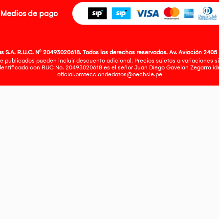
Medios de pago
 S.A. R.U.C. Nº 20493020618. Todos los derechos reservados. Av. Aviación 2405 
e publicados pueden incluir descuento adicional. Precios sujetos a variaciones sin
identificada con RUC No. 20493020618 es el señor Juan Diego Gavelan Zegarra iden
oficial.protecciondedatos@oechsle.pe