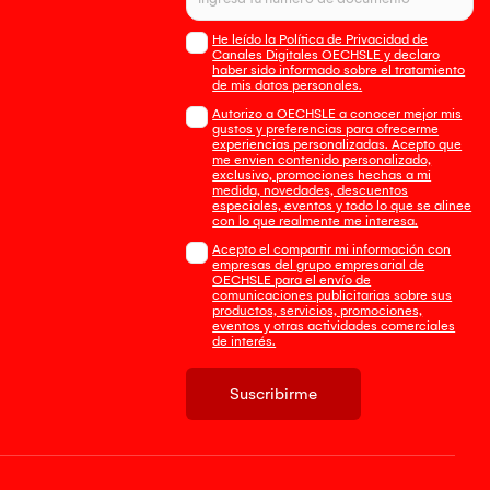
He leído la Política de Privacidad de
Canales Digitales OECHSLE y declaro
haber sido informado sobre el tratamiento
de mis datos personales.
Autorizo a OECHSLE a conocer mejor mis
gustos y preferencias para ofrecerme
experiencias personalizadas. Acepto que
me envien contenido personalizado,
exclusivo, promociones hechas a mi
medida, novedades, descuentos
especiales, eventos y todo lo que se alinee
con lo que realmente me interesa.
Acepto el compartir mi información con
empresas del grupo empresarial de
OECHSLE para el envío de
comunicaciones publicitarias sobre sus
productos, servicios, promociones,
eventos y otras actividades comerciales
de interés.
Suscribirme