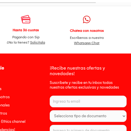
Hasta 36 cuotas
Chatea con nosotros
Pagando con Sip
Escríbenos a nuestro
¿No la tienes?
Solicítala
Whatsapp Chat
le
¡Recibe nuestras ofertas y
novedades!
Suscríbete y recibe en tu inbox todas
nuestras ofertas exclusivas y novedades
s
sotros
onales
tros
- Ethics channel
endencias!