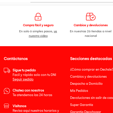
Compra fácil y seguro
Cambios y devoluciones
En solo 6 simples pasos,
ve
En nuestras 26 tiendas a nivel
nuestro video
nacional
Contáctanos
Secciones destacadas
¿Cómo comprar en Oechsle
Sigue tu pedido
Facil y rápido solo con tu DNI
Cambios y devoluciones
Seguir pedido
Despacho a Domicilio
Chatea con nosotros
Mis Pedidos
Te atendemos las 24 horas
Devoluciones sin salir de cas
Super Garantía
Visítanos
Revisa aquí nuestros horarios y
Garantía Decohogar