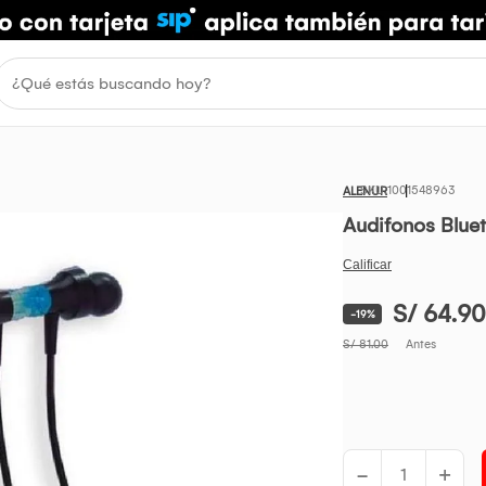
1001548963
ALENUR
Audifonos Bluet
S/ 64.90
-19%
S/ 81.00
Antes
-
+