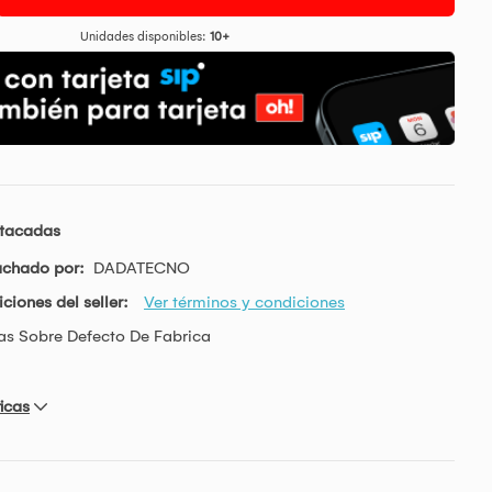
Unidades disponibles:
10+
stacadas
achado por:
DADATECNO
ciones del seller:
Ver términos y condiciones
as Sobre Defecto De Fabrica
icas