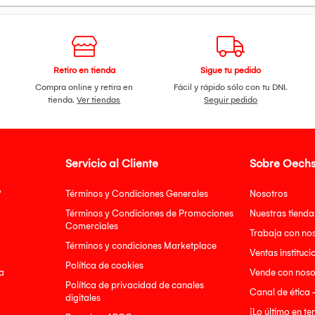
Retiro en tienda
Sigue tu pedido
Compra online y retira en
Fácil y rápido sólo con tu DNI.
tienda.
Ver tiendas
Seguir pedido
Servicio al Cliente
Sobre Oechs
?
Términos y Condiciones Generales
Nosotros
Términos y Condiciones de Promociones
Nuestras tienda
Comerciales
Trabaja con no
Términos y condiciones Marketplace
Ventas instituci
Política de cookies
a
Vende con noso
Política de privacidad de canales
Canal de ética 
digitales
¡Lo último en t