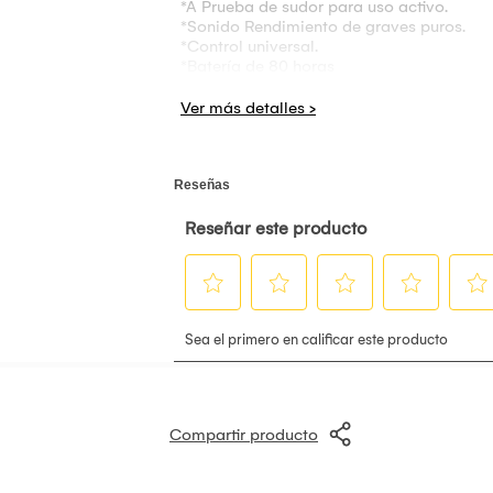
*A Prueba de sudor para uso activo.
*Sonido Rendimiento de graves puros.
*Control universal.
*Batería de 80 horas
*Inalámbrico.
*FM
*Rango de transmisión 10 metros.
*Soporta microSD hasta 32gb
*Micrófono
Compartir producto