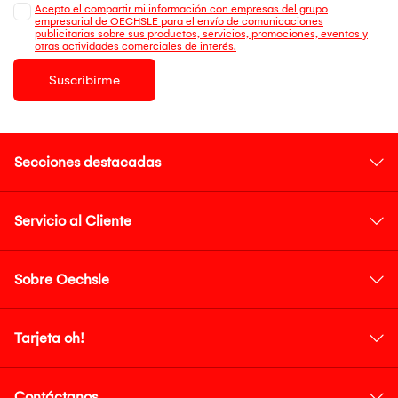
Acepto el compartir mi información con empresas del grupo
empresarial de OECHSLE para el envío de comunicaciones
publicitarias sobre sus productos, servicios, promociones, eventos y
otras actividades comerciales de interés.
Suscribirme
Secciones destacadas
Servicio al Cliente
Sobre Oechsle
Tarjeta oh!
Contáctanos