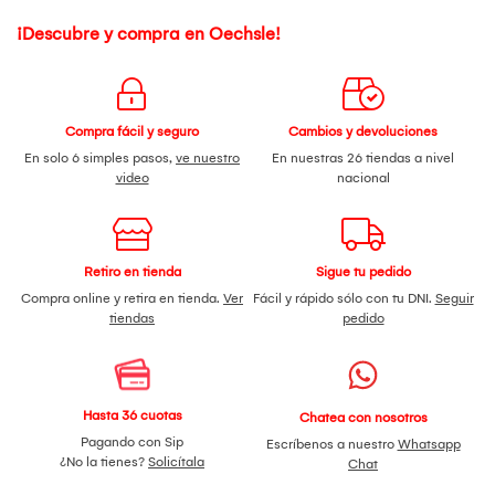
¡Descubre y compra en Oechsle!
Compra fácil y seguro
Cambios y devoluciones
En solo 6 simples pasos,
ve nuestro
En nuestras 26 tiendas a nivel
video
nacional
Retiro en tienda
Sigue tu pedido
Compra online y retira en tienda.
Ver
Fácil y rápido sólo con tu DNI.
Seguir
tiendas
pedido
Hasta 36 cuotas
Chatea con nosotros
Pagando con Sip
Escríbenos a nuestro
Whatsapp
¿No la tienes?
Solicítala
Chat