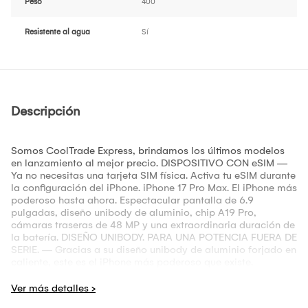
Peso
400
Resistente al agua
Sí
Descripción
Somos CoolTrade Express, brindamos los últimos modelos
en lanzamiento al mejor precio. DISPOSITIVO CON eSIM —
Ya no necesitas una tarjeta SIM física. Activa tu eSIM durante
la configuración del iPhone. iPhone 17 Pro Max. El iPhone más
poderoso hasta ahora. Espectacular pantalla de 6.9
pulgadas, diseño unibody de aluminio, chip A19 Pro,
cámaras traseras de 48 MP y una extraordinaria duración de
la batería. DISEÑO UNIBODY. PARA UNA POTENCIA FUERA DE
SERIE. — Gracias a su diseño unibody de aluminio forjado en
caliente, este es el iPhone más poderoso que existe.
CERAMIC SHIELD SUPERRESISTENTE. DELANTE Y ATRÁS. — El
Ceramic Shield protege la parte posterior del iPhone 17 Pro
Max y lo vuelve 4 veces más resistente a los golpes. Y el