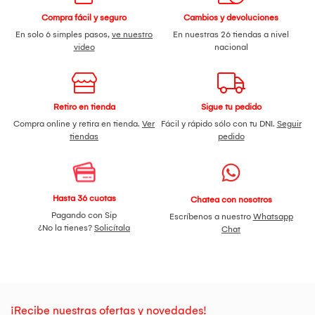
Detección de Choques, el iPhone puede detectar si sufres un
accidente de auto grave y pedir ayuda cuando tú no puedes.
Compra fácil y seguro
Cambios y devoluciones
MEJOR CONECTIVIDAD. GRAN VELOCIDAD. — Sigue en
En solo 6 simples pasos,
ve nuestro
En nuestras 26 tiendas a nivel
contacto a velocidades más rápidas con conexiones seguras
video
nacional
a Wi-Fi 7, 5G y Bluetooth 6, y con la eSIM. eSIM.
FLEXIBILIDAD. SEGURIDAD. SIMPLICIDAD. — — Con la eSIM,
disfrutas una mayor flexibilidad, comodidad y seguridad,
además de una gran conectividad, sobre todo cuando viajas
a otro país. También te da más seguridad, ya que nadie
Retiro en tienda
Sigue tu pedido
puede quitarla en caso de robo o pérdida de tu iPhone.
Compra online y retira en tienda.
Ver
Fácil y rápido sólo con tu DNI.
Seguir
PRIVACIDAD — Un nuevo nivel de privacidad y seguridad
tiendas
pedido
integradas.
Hasta 36 cuotas
Chatea con nosotros
Pagando con Sip
Escríbenos a nuestro
Whatsapp
¿No la tienes?
Solicítala
Chat
¡Recibe nuestras ofertas y novedades!