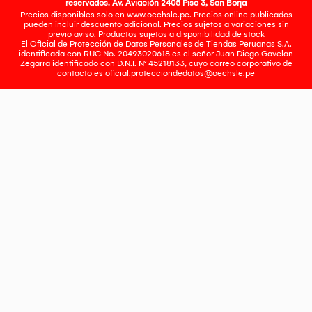
reservados. Av. Aviación 2405 Piso 3, San Borja
Precios disponibles solo en www.oechsle.pe. Precios online publicados
pueden incluir descuento adicional. Precios sujetos a variaciones sin
previo aviso. Productos sujetos a disponibilidad de stock
El Oficial de Protección de Datos Personales de Tiendas Peruanas S.A.
identificada con RUC No. 20493020618 es el señor Juan Diego Gavelan
Zegarra identificado con D.N.I. N° 45218133, cuyo correo corporativo de
contacto es
oficial.protecciondedatos@oechsle.pe