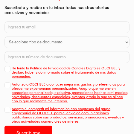
Suscríbete y recibe en tu inbox todas nuestras ofertas
exclusivas y novedades
He leído la Política de Privacidad de Canales Digitales OECHSLE y
declaro haber sido informado sobre el tratamiento de mis datos
personales.
Autorizo a OECHSLE a conocer mejor mis gustos y preferencias para
ofrecerme experiencias personalizadas. Acepto que me envien
contenido personalizado, exclusivo, promociones hechas a mi medida,
novedades, descuentos especiales, eventos y todo lo que se alinee
con lo que realmente me interesa.
Acepto el compartir mi información con empresas del grupo
empresarial de OECHSLE para el envío de comunicaciones
publicitarias sobre sus productos, servicios, promociones, eventos y
otras actividades comerciales de interés.
Suscribirme