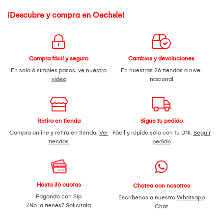
¡Descubre y compra en Oechsle!
Compra fácil y seguro
Cambios y devoluciones
En solo 6 simples pasos,
ve nuestro
En nuestras 26 tiendas a nivel
video
nacional
Retiro en tienda
Sigue tu pedido
Compra online y retira en tienda.
Ver
Fácil y rápido sólo con tu DNI.
Seguir
tiendas
pedido
Hasta 36 cuotas
Chatea con nosotros
Pagando con Sip
Escríbenos a nuestro
Whatsapp
¿No la tienes?
Solicítala
Chat