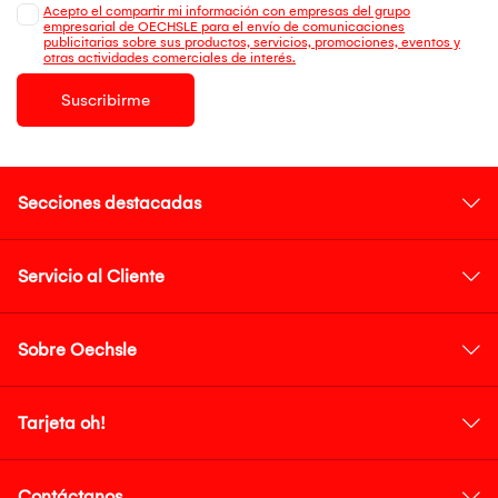
Acepto el compartir mi información con empresas del grupo
empresarial de OECHSLE para el envío de comunicaciones
publicitarias sobre sus productos, servicios, promociones, eventos y
otras actividades comerciales de interés.
Suscribirme
Secciones destacadas
Servicio al Cliente
Sobre Oechsle
Tarjeta oh!
Contáctanos