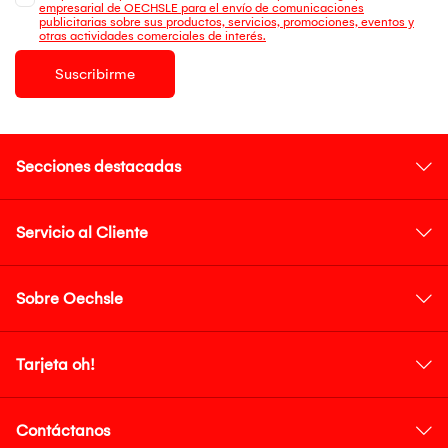
empresarial de OECHSLE para el envío de comunicaciones
publicitarias sobre sus productos, servicios, promociones, eventos y
otras actividades comerciales de interés.
Suscribirme
Secciones destacadas
Servicio al Cliente
Sobre Oechsle
Tarjeta oh!
Contáctanos