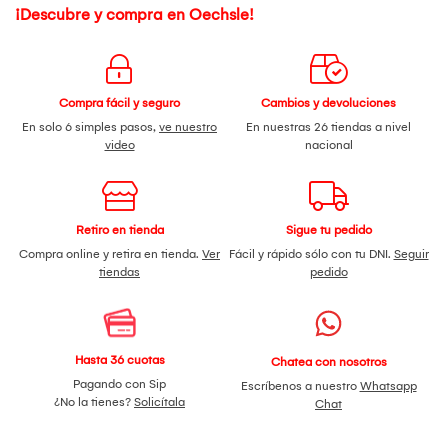
¡Descubre y compra en Oechsle!
Compra fácil y seguro
Cambios y devoluciones
En solo 6 simples pasos,
ve nuestro
En nuestras 26 tiendas a nivel
video
nacional
Retiro en tienda
Sigue tu pedido
Compra online y retira en tienda.
Ver
Fácil y rápido sólo con tu DNI.
Seguir
tiendas
pedido
Hasta 36 cuotas
Chatea con nosotros
Pagando con Sip
Escríbenos a nuestro
Whatsapp
¿No la tienes?
Solicítala
Chat