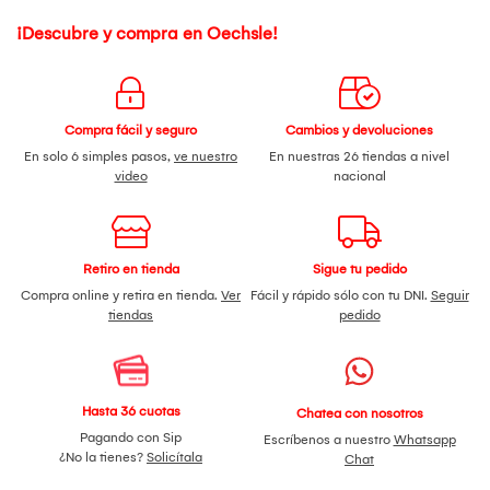
¡Descubre y compra en Oechsle!
Compra fácil y seguro
Cambios y devoluciones
En solo 6 simples pasos,
ve nuestro
En nuestras 26 tiendas a nivel
video
nacional
Retiro en tienda
Sigue tu pedido
Compra online y retira en tienda.
Ver
Fácil y rápido sólo con tu DNI.
Seguir
tiendas
pedido
Hasta 36 cuotas
Chatea con nosotros
Pagando con Sip
Escríbenos a nuestro
Whatsapp
¿No la tienes?
Solicítala
Chat