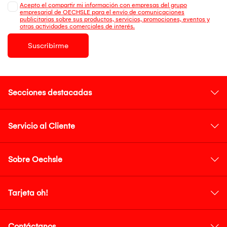
Acepto el compartir mi información con empresas del grupo
empresarial de OECHSLE para el envío de comunicaciones
publicitarias sobre sus productos, servicios, promociones, eventos y
otras actividades comerciales de interés.
Suscribirme
Secciones destacadas
Servicio al Cliente
Sobre Oechsle
Tarjeta oh!
Contáctanos