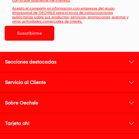
con lo que realmente me interesa.
Acepto el compartir mi información con empresas del grupo
empresarial de OECHSLE para el envío de comunicaciones
publicitarias sobre sus productos, servicios, promociones, eventos y
otras actividades comerciales de interés.
Suscribirme
Secciones destacadas
Servicio al Cliente
Sobre Oechsle
Tarjeta oh!