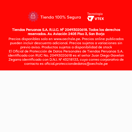
Tienda 100% Segura
Tiendas Peruanas S.A. R.U.C. Nº 20493020618. Todos los derechos
reservados. Av. Aviación 2405 Piso 3, San Borja
Precios disponibles solo en www.oechsle.pe. Precios online publicados
pueden incluir descuento adicional. Precios sujetos a variaciones sin
previo aviso. Productos sujetos a disponibilidad de stock
El Oficial de Protección de Datos Personales de Tiendas Peruanas S.A.
identificada con RUC No. 20493020618 es el señor Juan Diego Gavelan
Zegarra identificado con D.N.I. N° 45218133, cuyo correo corporativo de
contacto es
oficial.protecciondedatos@oechsle.pe