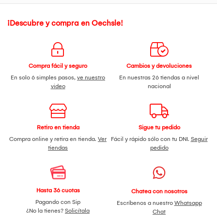
¡Descubre y compra en Oechsle!
Compra fácil y seguro
Cambios y devoluciones
En solo 6 simples pasos,
ve nuestro
En nuestras 26 tiendas a nivel
video
nacional
Retiro en tienda
Sigue tu pedido
Compra online y retira en tienda.
Ver
Fácil y rápido sólo con tu DNI.
Seguir
tiendas
pedido
Hasta 36 cuotas
Chatea con nosotros
Pagando con Sip
Escríbenos a nuestro
Whatsapp
¿No la tienes?
Solicítala
Chat