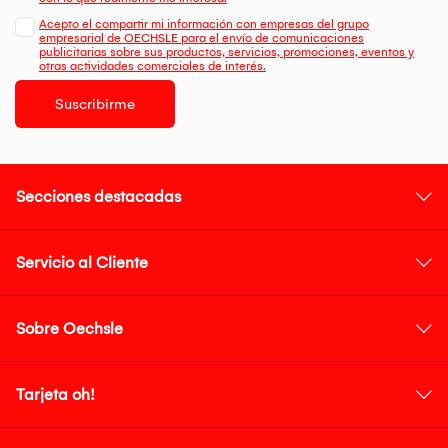
Acepto el compartir mi información con empresas del grupo
empresarial de OECHSLE para el envío de comunicaciones
publicitarias sobre sus productos, servicios, promociones, eventos y
otras actividades comerciales de interés.
Suscribirme
Secciones destacadas
Servicio al Cliente
Sobre Oechsle
Tarjeta oh!