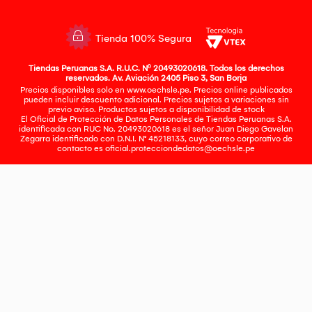
Tienda 100% Segura
Tiendas Peruanas S.A. R.U.C. Nº 20493020618. Todos los derechos
reservados. Av. Aviación 2405 Piso 3, San Borja
Precios disponibles solo en www.oechsle.pe. Precios online publicados
pueden incluir descuento adicional. Precios sujetos a variaciones sin
previo aviso. Productos sujetos a disponibilidad de stock
El Oficial de Protección de Datos Personales de Tiendas Peruanas S.A.
identificada con RUC No. 20493020618 es el señor Juan Diego Gavelan
Zegarra identificado con D.N.I. N° 45218133, cuyo correo corporativo de
contacto es
oficial.protecciondedatos@oechsle.pe