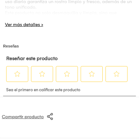
uso diario garantiza un rostro limpio y fresco, además de un
tono unificado.
Este producto no solo desmaquilla y limpia, sino que
también ayuda a unificar el tono de la piel, dejándola con un
aspecto radiante. La hidratación que proporciona se
mantiene hasta 4 horas después de su aplicación, lo que lo
convierte en un aliado perfecto para quienes buscan una
limpieza rápida y efectiva sin comprometer la hidratación de
la piel.
Garnier, una marca reconocida en el cuidado de la piel, ha
desarrollado este agua micelar con una fórmula suave y
efectiva, testada dermatológicamente para asegurar su
compatibilidad con todo tipo de piel. Su presentación en
pote de 400 ml es ideal para el uso diario, ofreciendo una
solución práctica y accesible para el cuidado facial.
Este producto es perfecto para cualquier persona que desee
mantener su piel limpia, hidratada y con un tono uniforme,
convirtiéndose en un esencial en la rutina de belleza diaria.
Características principales:
Fórmula con micelas que atrapan maquillaje e impurezas
Desmaquilla, limpia y unifica el tono de la piel
Compartir producto
Hidratación prolongada hasta 4 horas
Suave y apto para todo tipo de piel
Testado dermatológicamente para mayor seguridad
Presentación en pote de 400 ml para uso diario