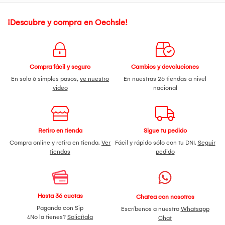
RS: NSOC98913-20CO
¡Descubre y compra en Oechsle!
Compra fácil y seguro
Cambios y devoluciones
En solo 6 simples pasos,
ve nuestro
En nuestras 26 tiendas a nivel
video
nacional
Retiro en tienda
Sigue tu pedido
Compra online y retira en tienda.
Ver
Fácil y rápido sólo con tu DNI.
Seguir
tiendas
pedido
Hasta 36 cuotas
Chatea con nosotros
Pagando con Sip
Escríbenos a nuestro
Whatsapp
¿No la tienes?
Solicítala
Chat