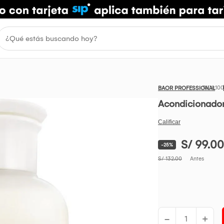
10
BAOR PROFESSIONAL
Acondicionador
S/ 99.00
-25%
S/ 132.00
Antes
-
+