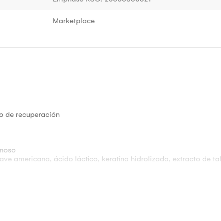
Marketplace
so de recuperación
inoso
ave americana, ácido láctico, keratina hidrolizada, extracto de ta