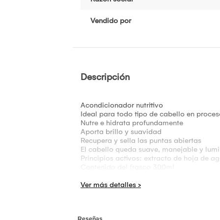
Vendido por
Descripción
Acondicionador nutritivo
Ideal para todo tipo de cabello en proce
Nutre e hidrata profundamente
Aporta brillo y suavidad
Recupera y sella las puntas abiertas
El cabello queda suave, manejable y lum
Principios activos: extracto de hoja de ag
Contenido del frasco 300ml
No se aceptan devoluciones