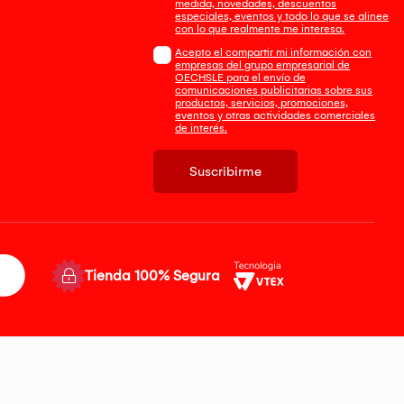
medida, novedades, descuentos
especiales, eventos y todo lo que se alinee
con lo que realmente me interesa.
Acepto el compartir mi información con
empresas del grupo empresarial de
OECHSLE para el envío de
comunicaciones publicitarias sobre sus
productos, servicios, promociones,
eventos y otras actividades comerciales
de interés.
Suscribirme
Tienda 100% Segura
Piso 3, San Borja
 previo aviso. Productos sujetos a disponibilidad de stock
tificado con D.N.I. N° 45218133, cuyo correo corporativo de contacto es