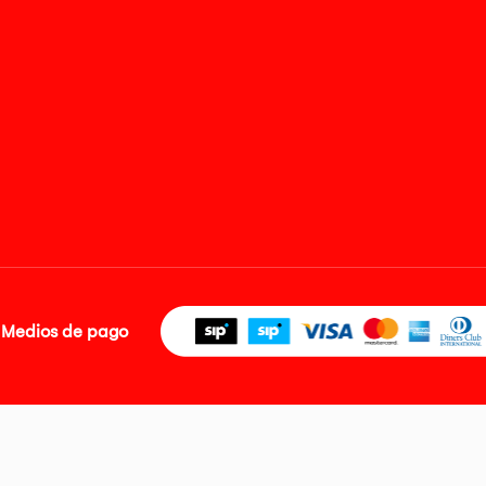
Medios de pago
 S.A. R.U.C. Nº 20493020618. Todos los derechos reservados. Av. Aviación 2405 
e publicados pueden incluir descuento adicional. Precios sujetos a variaciones sin
identificada con RUC No. 20493020618 es el señor Juan Diego Gavelan Zegarra iden
oficial.protecciondedatos@oechsle.pe