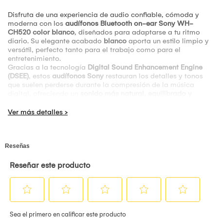
Disfruta de una experiencia de audio confiable, cómoda y
moderna con los
audífonos Bluetooth on-ear Sony WH-
CH520 color blanco
, diseñados para adaptarse a tu ritmo
diario. Su elegante acabado
blanco
aporta un estilo limpio y
versátil, perfecto tanto para el trabajo como para el
entretenimiento.
Gracias a la tecnología
Digital Sound Enhancement Engine
(DSEE)
, estos
audífonos Sony
restauran los detalles y tonos
que suelen perderse durante la compresión de la música
digital, ofreciendo un
sonido más natural, equilibrado y
auténtico
. Además, puedes personalizar tu experiencia
auditiva mediante la
app Sony | Headphones Connect
,
ajustando la ecualización según tus preferencias.
Uno de sus mayores atributos es su impresionante
batería de
hasta 50 horas de duración
, que te permite disfrutar de
música, podcasts o llamadas durante varios días sin
necesidad de recargar. Cuando la batería se está agotando,
su
carga rápida
ofrece hasta
1,5 horas de reproducción con
solo 3 minutos de carga
, excelente para esos momentos de
prisa.
Los
Sony WH-CH520 blancos
incorporan un
micrófono
integrado
que permite realizar
llamadas manos libres
con
gran claridad, ya sea para reuniones de trabajo, clases
online o conversaciones cotidianas. Su
conectividad