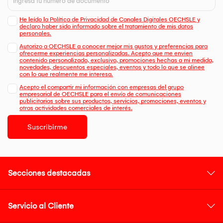
He leído la Política de Privacidad de Canales Digitales OECHSLE y
declaro haber sido informado sobre el tratamiento de mis datos
personales.
Autorizo a OECHSLE a conocer mejor mis gustos y preferencias para
ofrecerme experiencias personalizadas. Acepto que me envien
contenido personalizado, exclusivo, promociones hechas a mi medida,
novedades, descuentos especiales, eventos y todo lo que se alinee
con lo que realmente me interesa.
Acepto el compartir mi información con empresas del grupo
empresarial de OECHSLE para el envío de comunicaciones
publicitarias sobre sus productos, servicios, promociones, eventos y
otras actividades comerciales de interés.
Suscribirme
Secciones destacadas
Servicio al Cliente