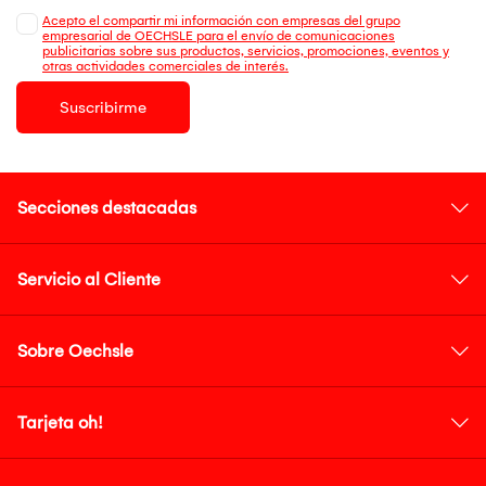
Acepto el compartir mi información con empresas del grupo
empresarial de OECHSLE para el envío de comunicaciones
publicitarias sobre sus productos, servicios, promociones, eventos y
otras actividades comerciales de interés.
Suscribirme
Secciones destacadas
Servicio al Cliente
Sobre Oechsle
Tarjeta oh!