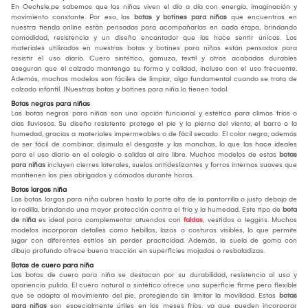
En Oechsle.pe sabemos que las niñas viven el día a día con energía, imaginación y
movimiento constante. Por eso, las
botas y botines para niñas
que encuentras en
nuestra tienda online están pensadas para acompañarlas en cada etapa, brindando
comodidad, resistencia y un diseño encantador que las hace sentir únicas. Los
materiales utilizados en nuestras botas y botines para niñas están pensados para
resistir el uso diario. Cuero sintético, gamuza, textil y otros acabados durables
aseguran que el calzado mantenga su forma y calidad, incluso con el uso frecuente.
Además, muchos modelos son fáciles de limpiar, algo fundamental cuando se trata de
calzado infantil. ¡Nuestras botas y botines para niña lo tienen todo!
Botas negras para niñas
Las botas negras para niñas son una opción funcional y estética para climas fríos o
días lluviosos. Su diseño resistente protege el pie y la pierna del viento, el barro o la
humedad, gracias a materiales impermeables o de fácil secado. El color negro, además
de ser fácil de combinar, disimula el desgaste y las manchas, lo que las hace ideales
para el uso diario en el colegio o salidas al aire libre. Muchos modelos de estas
botas
para niñas
incluyen cierres laterales, suelas antideslizantes y forros internos suaves que
mantienen los pies abrigados y cómodos durante horas.
Botas largas niña
Las botas largas para niña cubren hasta la parte alta de la pantorrilla o justo debajo de
la rodilla, brindando una mayor protección contra el frío y la humedad. Este tipo de
bota
de niña
es ideal para complementar atuendos con
faldas
, vestidos o leggins. Muchos
modelos incorporan detalles como hebillas, lazos o costuras visibles, lo que permite
jugar con diferentes estilos sin perder practicidad. Además, la suela de goma con
dibujo profundo ofrece buena tracción en superficies mojadas o resbaladizas.
Botas de cuero para niña
Las botas de cuero para niña se destacan por su durabilidad, resistencia al uso y
apariencia pulida. El cuero natural o sintético ofrece una superficie firme pero flexible
que se adapta al movimiento del pie, protegiendo sin limitar la movilidad. Estas
botas
para niñas
son especialmente útiles en los meses fríos, ya que pueden incorporar