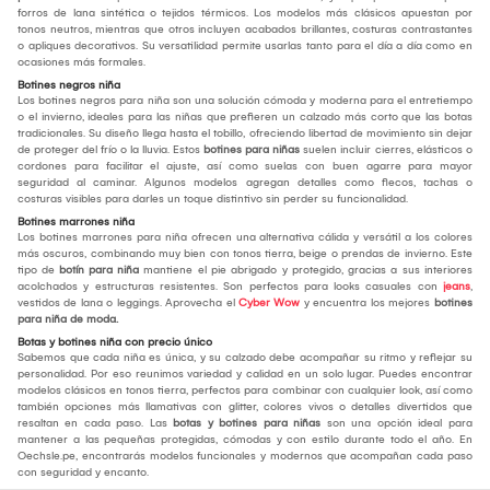
forros de lana sintética o tejidos térmicos. Los modelos más clásicos apuestan por
tonos neutros, mientras que otros incluyen acabados brillantes, costuras contrastantes
o apliques decorativos. Su versatilidad permite usarlas tanto para el día a día como en
ocasiones más formales.
Botines negros niña
Los botines negros para niña son una solución cómoda y moderna para el entretiempo
o el invierno, ideales para las niñas que prefieren un calzado más corto que las botas
tradicionales. Su diseño llega hasta el tobillo, ofreciendo libertad de movimiento sin dejar
de proteger del frío o la lluvia. Estos
botines para niñas
suelen incluir cierres, elásticos o
cordones para facilitar el ajuste, así como suelas con buen agarre para mayor
seguridad al caminar. Algunos modelos agregan detalles como flecos, tachas o
costuras visibles para darles un toque distintivo sin perder su funcionalidad.
Botines marrones niña
Los botines marrones para niña ofrecen una alternativa cálida y versátil a los colores
más oscuros, combinando muy bien con tonos tierra, beige o prendas de invierno. Este
tipo de
botín para niña
mantiene el pie abrigado y protegido, gracias a sus interiores
acolchados y estructuras resistentes. Son perfectos para looks casuales con
jeans
,
vestidos de lana o leggings. Aprovecha el
Cyber Wow
y encuentra los mejores
botines
para niña de moda.
Botas y botines niña con precio único
Sabemos que cada niña es única, y su calzado debe acompañar su ritmo y reflejar su
personalidad. Por eso reunimos variedad y calidad en un solo lugar. Puedes encontrar
modelos clásicos en tonos tierra, perfectos para combinar con cualquier look, así como
también opciones más llamativas con glitter, colores vivos o detalles divertidos que
resaltan en cada paso. Las
botas y botines para niñas
son una opción ideal para
mantener a las pequeñas protegidas, cómodas y con estilo durante todo el año. En
Oechsle.pe, encontrarás modelos funcionales y modernos que acompañan cada paso
con seguridad y encanto.