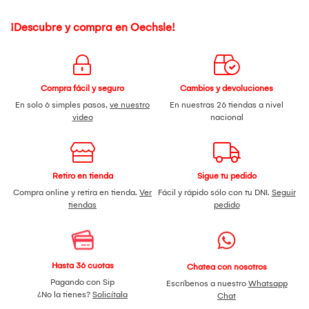
¡Descubre y compra en Oechsle!
Compra fácil y seguro
Cambios y devoluciones
En solo 6 simples pasos,
ve nuestro
En nuestras 26 tiendas a nivel
video
nacional
Retiro en tienda
Sigue tu pedido
Compra online y retira en tienda.
Ver
Fácil y rápido sólo con tu DNI.
Seguir
tiendas
pedido
Hasta 36 cuotas
Chatea con nosotros
Pagando con Sip
Escríbenos a nuestro
Whatsapp
¿No la tienes?
Solicítala
Chat