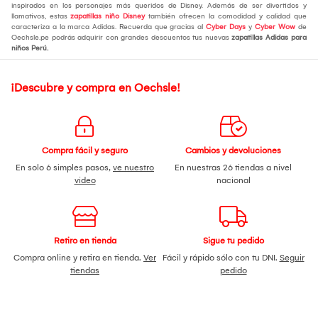
inspirados en los personajes más queridos de Disney. Además de ser divertidos y
llamativos, estas
zapatillas niño Disney
también ofrecen la comodidad y calidad que
caracteriza a la marca Adidas. Recuerda que gracias al
Cyber Days
y
Cyber Wow
de
Oechsle.pe podrás adquirir con grandes descuentos tus nuevas
zapatillas Adidas para
niños Perú.
¡Descubre y compra en Oechsle!
Compra fácil y seguro
Cambios y devoluciones
En solo 6 simples pasos,
ve nuestro
En nuestras 26 tiendas a nivel
video
nacional
Retiro en tienda
Sigue tu pedido
Compra online y retira en tienda.
Ver
Fácil y rápido sólo con tu DNI.
Seguir
tiendas
pedido