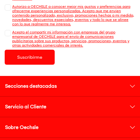
Autorizo a OECHSLE a conocer mejor mis gustos y preferencias para
ofrecerme experiencias personalizadas. Acepto que me envien
contenido personalizado, exclusivo, promociones hechas a mi medida,
novedades, descuentos especiales, eventos y todo lo que se alinee
con lo que realmente me interesa.
Acepto el compartir mi información con empresas del grupo
empresarial de OECHSLE para el envío de comunicaciones
publicitarias sobre sus productos, servicios, promociones, eventos y
otras actividades comerciales de interés.
Suscribirme
Secciones destacadas
Servicio al Cliente
Sobre Oechsle