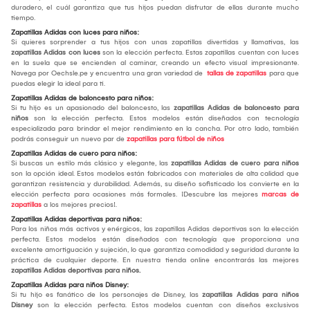
duradero, el cuál garantiza que tus hijos puedan disfrutar de ellas durante mucho
tiempo.
Zapatillas Adidas con luces para niños:
Si quieres sorprender a tus hijos con unas zapatillas divertidas y llamativas, las
zapatillas Adidas con luces
son la elección perfecta. Estas zapatillas cuentan con luces
en la suela que se encienden al caminar, creando un efecto visual impresionante.
Navega por Oechsle.pe y encuentra una gran variedad de
tallas de zapatillas
para que
puedas elegir la ideal para ti.
Zapatillas Adidas de baloncesto para niños:
Si tu hijo es un apasionado del baloncesto, las
zapatillas Adidas de baloncesto para
niños
son la elección perfecta. Estos modelos están diseñados con tecnología
especializada para brindar el mejor rendimiento en la cancha. Por otro lado, también
podrás conseguir un nuevo par de
zapatillas para fútbol de niños
Zapatillas Adidas de cuero para niños:
Si buscas un estilo más clásico y elegante, las
zapatillas Adidas de cuero para niños
son la opción ideal. Estos modelos están fabricados con materiales de alta calidad que
garantizan resistencia y durabilidad. Además, su diseño sofisticado los convierte en la
elección perfecta para ocasiones más formales. ¡Descubre las mejores
marcas de
zapatillas
a los mejores precios!.
Zapatillas Adidas deportivas para niños:
Para los niños más activos y enérgicos, las zapatillas Adidas deportivas son la elección
perfecta. Estos modelos están diseñados con tecnología que proporciona una
excelente amortiguación y sujeción, lo que garantiza comodidad y seguridad durante la
práctica de cualquier deporte. En nuestra tienda online encontrarás las mejores
zapatillas Adidas deportivas para niños.
Zapatillas Adidas para niños Disney:
Si tu hijo es fanático de los personajes de Disney, las
zapatillas Adidas para niños
Disney
son la elección perfecta. Estos modelos cuentan con diseños exclusivos