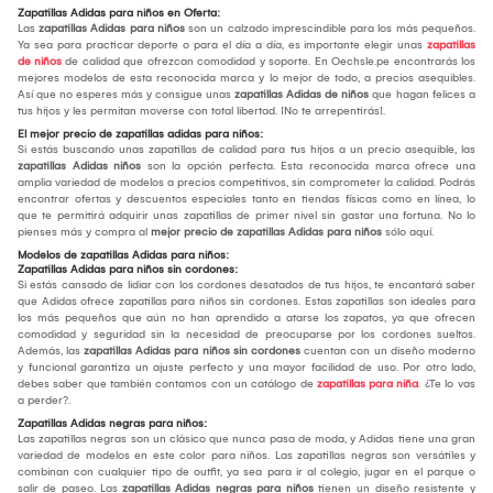
Zapatillas Adidas para niños en Oferta:
Las
zapatillas Adidas para niños
son un calzado imprescindible para los más pequeños.
Ya sea para practicar deporte o para el día a día, es importante elegir unas
zapatillas
de niños
de calidad que ofrezcan comodidad y soporte. En Oechsle.pe encontrarás los
mejores modelos de esta reconocida marca y lo mejor de todo, a precios asequibles.
Así que no esperes más y consigue unas
zapatillas Adidas de niños
que hagan felices a
tus hijos y les permitan moverse con total libertad. ¡No te arrepentirás!.
El mejor precio de zapatillas adidas para niños:
Si estás buscando unas zapatillas de calidad para tus hijos a un precio asequible, las
zapatillas Adidas niños
son la opción perfecta. Esta reconocida marca ofrece una
amplia variedad de modelos a precios competitivos, sin comprometer la calidad. Podrás
encontrar ofertas y descuentos especiales tanto en tiendas físicas como en línea, lo
que te permitirá adquirir unas zapatillas de primer nivel sin gastar una fortuna. No lo
pienses más y compra al
mejor precio de zapatillas Adidas para niños
sólo aquí.
Modelos de zapatillas Adidas para niños:
Zapatillas Adidas para niños sin cordones:
Si estás cansado de lidiar con los cordones desatados de tus hijos, te encantará saber
que Adidas ofrece zapatillas para niños sin cordones. Estas zapatillas son ideales para
los más pequeños que aún no han aprendido a atarse los zapatos, ya que ofrecen
comodidad y seguridad sin la necesidad de preocuparse por los cordones sueltos.
Además, las
zapatillas Adidas para niños sin cordones
cuentan con un diseño moderno
y funcional garantiza un ajuste perfecto y una mayor facilidad de uso. Por otro lado,
debes saber que también contamos con un catálogo de
zapatillas para niña
. ¿Te lo vas
a perder?.
Zapatillas Adidas negras para niños:
Las zapatillas negras son un clásico que nunca pasa de moda, y Adidas tiene una gran
variedad de modelos en este color para niños. Las zapatillas negras son versátiles y
combinan con cualquier tipo de outfit, ya sea para ir al colegio, jugar en el parque o
salir de paseo. Las
zapatillas Adidas negras para niños
tienen un diseño resistente y