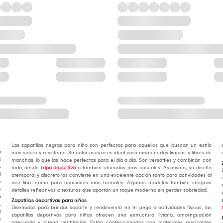
Las zapatillas negras para niño son perfectas para aquellos que buscan un estilo
a
más sobrio y resistente. Su color oscuro es ideal para mantenerlas limpias y libres de
s
manchas, lo que las hace perfectas para el día a día. Son versátiles y combinan con
s
todo, desde
ropa deportiva
o también atuendos más casuales. Asimismo, su diseño
l
atemporal y discreto las convierte en una excelente opción tanto para actividades al
s
aire libre como para ocasiones más formales. Algunos modelos también integran
e
detalles reflectivos o texturas que aportan un toque moderno sin perder sobriedad.
a
Zapatillas deportivas para niños
,
Diseñadas para brindar soporte y rendimiento en el juego o actividades físicas, las
l
zapatillas deportivas para niños ofrecen una estructura liviana, amortiguación
e
adecuada y buena ventilación. Están confeccionadas con materiales respirables