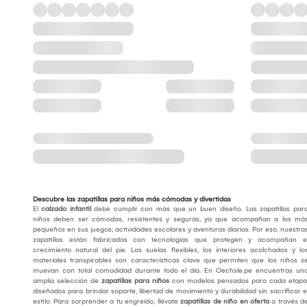
Descubre las zapatillas para niños más cómodas y divertidas
El
calzado infantil
debe cumplir con más que un buen diseño. Las zapatillas par
niños deben ser cómodas, resistentes y seguras, ya que acompañan a los má
pequeños en sus juegos, actividades escolares y aventuras diarias. Por eso, nuestra
zapatillas están fabricadas con tecnologías que protegen y acompañan e
crecimiento natural del pie. Las suelas flexibles, los interiores acolchados y lo
materiales transpirables son características clave que permiten que los niños s
muevan con total comodidad durante todo el día. En Oechsle.pe encuentras un
amplia selección de
zapatillas para niños
con modelos pensados para cada etapa
diseñados para brindar soporte, libertad de movimiento y durabilidad sin sacrificar e
estilo. Para sorprender a tu engreído, llévate
zapatillas de niño en oferta
a través d