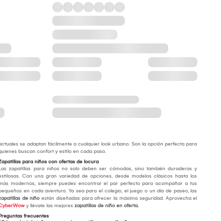
actuales se adaptan fácilmente a cualquier look urbano. Son la opción perfecta para
quienes buscan confort y estilo en cada paso.
Zapatillas para niños con ofertas de locura
Las zapatillas para niños no solo deben ser cómodas, sino también duraderas y
estilosas. Con una gran variedad de opciones, desde modelos clásicos hasta los
más modernos, siempre puedes encontrar el par perfecto para acompañar a tus
pequeños en cada aventura. Ya sea para el colegio, el juego o un día de paseo, las
zapatillas de niño
están diseñadas para ofrecer la máxima seguridad. Aprovecha el
CyberWow
y llévate las mejores
zapatillas de niño en oferta.
Preguntas frecuentes