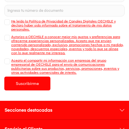
He leído la Política de Privacidad de Canales Digitales OECHSLE y
declaro haber sido informado sobre el tratamiento de mis datos
personales.
Autorizo a OECHSLE a conocer mejor mis gustos y preferencias para
ofrecerme experiencias personalizadas. Acepto que me envien
contenido personalizado, exclusivo, promociones hechas a mi medida,
novedades, descuentos especiales, eventos y todo lo que se alinee
con lo que realmente me interesa.
Acepto el compartir mi información con empresas del grupo
empresarial de OECHSLE para el envío de comunicaciones
publicitarias sobre sus productos, servicios, promociones, eventos y
otras actividades comerciales de interés.
Suscribirme
Secciones destacadas