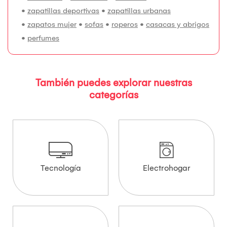
•
zapatillas deportivas
•
zapatillas urbanas
•
zapatos mujer
•
sofas
•
roperos
•
casacas y abrigos
•
perfumes
También puedes explorar nuestras
categorías
Tecnología
Electrohogar