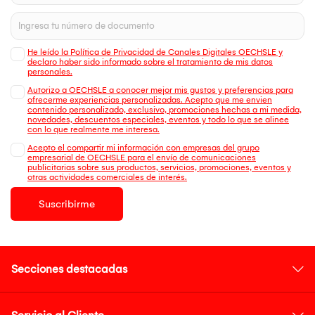
He leído la Política de Privacidad de Canales Digitales OECHSLE y
declaro haber sido informado sobre el tratamiento de mis datos
personales.
Autorizo a OECHSLE a conocer mejor mis gustos y preferencias para
ofrecerme experiencias personalizadas. Acepto que me envien
contenido personalizado, exclusivo, promociones hechas a mi medida,
novedades, descuentos especiales, eventos y todo lo que se alinee
con lo que realmente me interesa.
Acepto el compartir mi información con empresas del grupo
empresarial de OECHSLE para el envío de comunicaciones
publicitarias sobre sus productos, servicios, promociones, eventos y
otras actividades comerciales de interés.
Suscribirme
Secciones destacadas