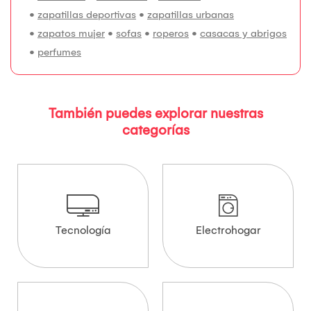
•
zapatillas deportivas
•
zapatillas urbanas
•
zapatos mujer
•
sofas
•
roperos
•
casacas y abrigos
•
perfumes
También puedes explorar nuestras
categorías
Tecnología
Electrohogar