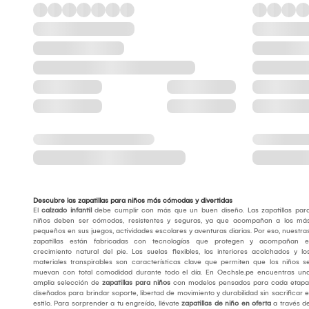
Descubre las zapatillas para niños más cómodas y divertidas
El
calzado infantil
debe cumplir con más que un buen diseño. Las zapatillas par
niños deben ser cómodas, resistentes y seguras, ya que acompañan a los má
pequeños en sus juegos, actividades escolares y aventuras diarias. Por eso, nuestra
zapatillas están fabricadas con tecnologías que protegen y acompañan e
crecimiento natural del pie. Las suelas flexibles, los interiores acolchados y lo
materiales transpirables son características clave que permiten que los niños s
muevan con total comodidad durante todo el día. En Oechsle.pe encuentras un
amplia selección de
zapatillas para niños
con modelos pensados para cada etapa
diseñados para brindar soporte, libertad de movimiento y durabilidad sin sacrificar e
estilo. Para sorprender a tu engreído, llévate
zapatillas de niño en oferta
a través d