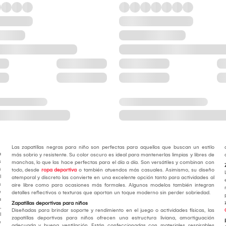
Las zapatillas negras para niño son perfectas para aquellos que buscan un estilo
a
más sobrio y resistente. Su color oscuro es ideal para mantenerlas limpias y libres de
s
manchas, lo que las hace perfectas para el día a día. Son versátiles y combinan con
s
todo, desde
ropa deportiva
o también atuendos más casuales. Asimismo, su diseño
l
atemporal y discreto las convierte en una excelente opción tanto para actividades al
s
aire libre como para ocasiones más formales. Algunos modelos también integran
e
detalles reflectivos o texturas que aportan un toque moderno sin perder sobriedad.
a
Zapatillas deportivas para niños
,
Diseñadas para brindar soporte y rendimiento en el juego o actividades físicas, las
l
zapatillas deportivas para niños ofrecen una estructura liviana, amortiguación
e
adecuada y buena ventilación. Están confeccionadas con materiales respirables