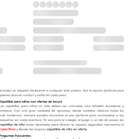
actuales se adaptan fácilmente a cualquier look urbano. Son la opción perfecta para
quienes buscan confort y estilo en cada paso.
Zapatillas para niños con ofertas de locura
Las zapatillas para niños no solo deben ser cómodas, sino también duraderas y
estilosas. Con una gran variedad de opciones, desde modelos clásicos hasta los
más modernos, siempre puedes encontrar el par perfecto para acompañar a tus
pequeños en cada aventura. Ya sea para el colegio, el juego o un día de paseo, las
zapatillas de niño
están diseñadas para ofrecer la máxima seguridad. Aprovecha el
CyberWow
y llévate las mejores
zapatillas de niño en oferta.
Preguntas frecuentes