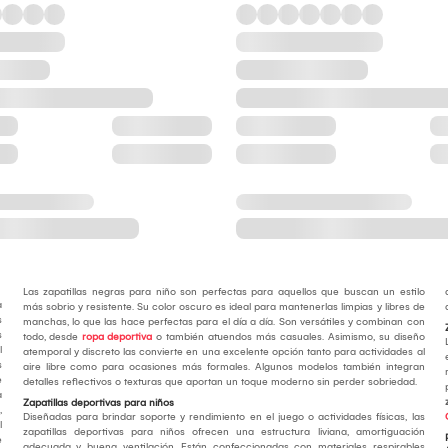
Las zapatillas negras para niño son perfectas para aquellos que buscan un estilo
a
más sobrio y resistente. Su color oscuro es ideal para mantenerlas limpias y libres de
s
manchas, lo que las hace perfectas para el día a día. Son versátiles y combinan con
s
todo, desde
ropa deportiva
o también atuendos más casuales. Asimismo, su diseño
l
atemporal y discreto las convierte en una excelente opción tanto para actividades al
s
aire libre como para ocasiones más formales. Algunos modelos también integran
e
detalles reflectivos o texturas que aportan un toque moderno sin perder sobriedad.
a
Zapatillas deportivas para niños
,
Diseñadas para brindar soporte y rendimiento en el juego o actividades físicas, las
l
zapatillas deportivas para niños ofrecen una estructura liviana, amortiguación
e
adecuada y buena ventilación. Están confeccionadas con materiales respirables