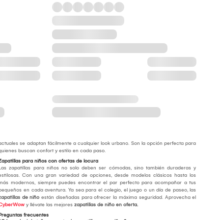
actuales se adaptan fácilmente a cualquier look urbano. Son la opción perfecta para
quienes buscan confort y estilo en cada paso.
Zapatillas para niños con ofertas de locura
Las zapatillas para niños no solo deben ser cómodas, sino también duraderas y
estilosas. Con una gran variedad de opciones, desde modelos clásicos hasta los
más modernos, siempre puedes encontrar el par perfecto para acompañar a tus
pequeños en cada aventura. Ya sea para el colegio, el juego o un día de paseo, las
zapatillas de niño
están diseñadas para ofrecer la máxima seguridad. Aprovecha el
CyberWow
y llévate las mejores
zapatillas de niño en oferta.
Preguntas frecuentes