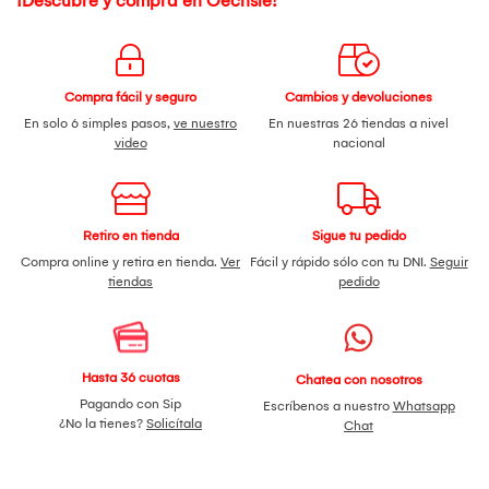
¡Descubre y compra en Oechsle!
Compra fácil y seguro
Cambios y devoluciones
En solo 6 simples pasos,
ve nuestro
En nuestras 26 tiendas a nivel
video
nacional
Retiro en tienda
Sigue tu pedido
Compra online y retira en tienda.
Ver
Fácil y rápido sólo con tu DNI.
Seguir
tiendas
pedido
Hasta 36 cuotas
Chatea con nosotros
Pagando con Sip
Escríbenos a nuestro
Whatsapp
¿No la tienes?
Solicítala
Chat