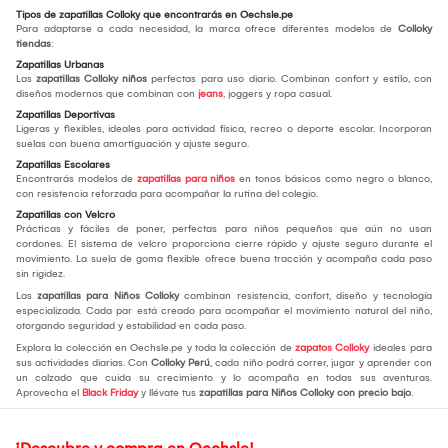
Tipos de zapatillas Colloky que encontrarás en Oechsle.pe
Para adaptarse a cada necesidad, la marca ofrece diferentes modelos de
Colloky
tiendas
:
Zapatillas Urbanas
Las
zapatillas Colloky niños
perfectas para uso diario. Combinan confort y estilo, con
diseños modernos que combinan con
jeans
, joggers y ropa casual.
Zapatillas Deportivas
Ligeras y flexibles, ideales para actividad física, recreo o deporte escolar. Incorporan
suelas con buena amortiguación y ajuste seguro.
Zapatillas Escolares
Encontrarás modelos de
zapatillas para niños
en tonos básicos como negro o blanco,
con resistencia reforzada para acompañar la rutina del colegio.
Zapatillas con Velcro
Prácticas y fáciles de poner, perfectas para niños pequeños que aún no usan
cordones. El sistema de velcro proporciona cierre rápido y ajuste seguro durante el
movimiento. La suela de goma flexible ofrece buena tracción y acompaña cada paso
sin rigidez.
Las
zapatillas para Niños Colloky
combinan resistencia, confort, diseño y tecnología
especializada. Cada par está creado para acompañar el movimiento natural del niño,
otorgando seguridad y estabilidad en cada paso.
Explora la colección en Oechsle.pe y toda la colección de
zapatos Colloky
ideales para
sus actividades diarias. Con
Colloky Perú
, cada niño podrá correr, jugar y aprender con
un calzado que cuida su crecimiento y lo acompaña en todas sus aventuras.
Aprovecha el
Black Friday
y llévate tus
zapatillas para Niños Colloky con precio bajo
.