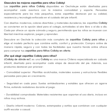
¡Descubre las mejores zapatillas para niños Colloky!
Las
zapatillas para niños Colloky
disponibles en Oechsle.pe están diseñadas para
acompañar cada aventura con la máxima comodidad y soporte. Pensadas
especialmente para los más pequeños, estas zapatillas destacan por su calidad,
resistencia y tecnología enfocada en el cuidado del pie infantil.
Con diseños modernos, colores divertidos y materiales duraderos, las zapatillas
Colloky
se convierten en la opción ideal para el colegio, actividades al aire libre o el día a día.
Cada par ofrece un ajuste cómodo y seguro, permitiendo que los niños se muevan con
libertad mientras exploran, juegan y aprenden.
Descubre en Oechsle la colección más completa de
zapatillas Colloky para niños
y
elige el modelo perfecto que combine estilo, confort y protección. Compra online de
manera rápida, segura y con todas las facilidades que nuestra tienda online ofrece
para comprar tus
zapatillas para Niños Colloky en oferta
.
¿Por qué elegir zapatillas Colloky para niños?
¿Colloky de dónde es?
, es una
Colloky
es una marca Chilena especializada en calzado
infantil, diseñada para acompañar cada etapa de desarrollo del pie. Además, sus
productos destacan por priorizar:
- Comodidad superior: Plantillas acolchadas, materiales suaves y estructuras flexibles
pensadas para pies en crecimiento.
- Seguridad en cada paso: Suelas antideslizantes y estables que ofrecen un agarre
firme, evitando resbalones durante el juego.
- Durabilidad comprobada: Materiales resistentes que soportan el uso diario, incluso en
niños muy activos.
- Diseño infantil moderno: Colores, estampados y estilos que combinan con cualquier
outfit escolar o casual.