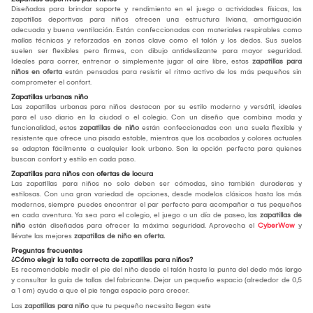
Diseñadas para brindar soporte y rendimiento en el juego o actividades físicas, las
zapatillas deportivas para niños ofrecen una estructura liviana, amortiguación
adecuada y buena ventilación. Están confeccionadas con materiales respirables como
mallas técnicas y reforzadas en zonas clave como el talón y los dedos. Sus suelas
suelen ser flexibles pero firmes, con dibujo antideslizante para mayor seguridad.
Ideales para correr, entrenar o simplemente jugar al aire libre, estas
zapatillas para
niños en oferta
están pensadas para resistir el ritmo activo de los más pequeños sin
comprometer el confort.
Zapatillas urbanas niño
Las zapatillas urbanas para niños destacan por su estilo moderno y versátil, ideales
para el uso diario en la ciudad o el colegio. Con un diseño que combina moda y
funcionalidad, estas
zapatillas de niño
están confeccionadas con una suela flexible y
resistente que ofrece una pisada estable, mientras que los acabados y colores actuales
se adaptan fácilmente a cualquier look urbano. Son la opción perfecta para quienes
buscan confort y estilo en cada paso.
Zapatillas para niños con ofertas de locura
Las zapatillas para niños no solo deben ser cómodas, sino también duraderas y
estilosas. Con una gran variedad de opciones, desde modelos clásicos hasta los más
modernos, siempre puedes encontrar el par perfecto para acompañar a tus pequeños
en cada aventura. Ya sea para el colegio, el juego o un día de paseo, las
zapatillas de
niño
están diseñadas para ofrecer la máxima seguridad. Aprovecha el
CyberWow
y
llévate las mejores
zapatillas de niño en oferta.
Preguntas frecuentes
¿Cómo elegir la talla correcta de zapatillas para niños?
Es recomendable medir el pie del niño desde el talón hasta la punta del dedo más largo
y consultar la guía de tallas del fabricante. Dejar un pequeño espacio (alrededor de 0,5
a 1 cm) ayuda a que el pie tenga espacio para crecer.
Las
zapatillas para niño
que tu pequeño necesita llegan este