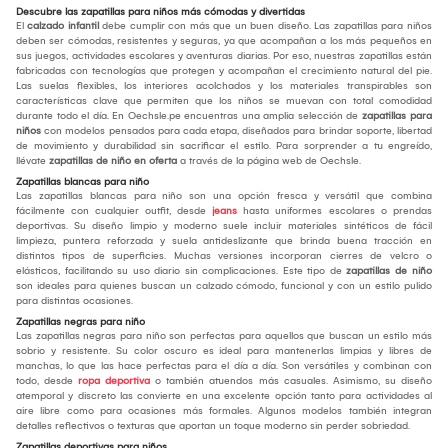
Descubre las zapatillas para niños más cómodas y divertidas
El
calzado infantil
debe cumplir con más que un buen diseño. Las zapatillas para niños
deben ser cómodas, resistentes y seguras, ya que acompañan a los más pequeños en
sus juegos, actividades escolares y aventuras diarias. Por eso, nuestras zapatillas están
fabricadas con tecnologías que protegen y acompañan el crecimiento natural del pie.
Las suelas flexibles, los interiores acolchados y los materiales transpirables son
características clave que permiten que los niños se muevan con total comodidad
durante todo el día. En Oechsle.pe encuentras una amplia selección de
zapatillas para
niños
con modelos pensados para cada etapa, diseñados para brindar soporte, libertad
de movimiento y durabilidad sin sacrificar el estilo. Para sorprender a tu engreído,
llévate
zapatillas de niño en oferta
a través de la página web de Oechsle.
Zapatillas blancas para niño
Las zapatillas blancas para niño son una opción fresca y versátil que combina
fácilmente con cualquier outfit, desde
jeans
hasta uniformes escolares o prendas
deportivas. Su diseño limpio y moderno suele incluir materiales sintéticos de fácil
limpieza, puntera reforzada y suela antideslizante que brinda buena tracción en
distintos tipos de superficies. Muchas versiones incorporan cierres de velcro o
elásticos, facilitando su uso diario sin complicaciones. Este tipo de
zapatillas de niño
son ideales para quienes buscan un calzado cómodo, funcional y con un estilo pulido
para distintas ocasiones.
Zapatillas negras para niño
Las zapatillas negras para niño son perfectas para aquellos que buscan un estilo más
sobrio y resistente. Su color oscuro es ideal para mantenerlas limpias y libres de
manchas, lo que las hace perfectas para el día a día. Son versátiles y combinan con
todo, desde
ropa deportiva
o también atuendos más casuales. Asimismo, su diseño
atemporal y discreto las convierte en una excelente opción tanto para actividades al
aire libre como para ocasiones más formales. Algunos modelos también integran
detalles reflectivos o texturas que aportan un toque moderno sin perder sobriedad.
Zapatillas deportivas para niños