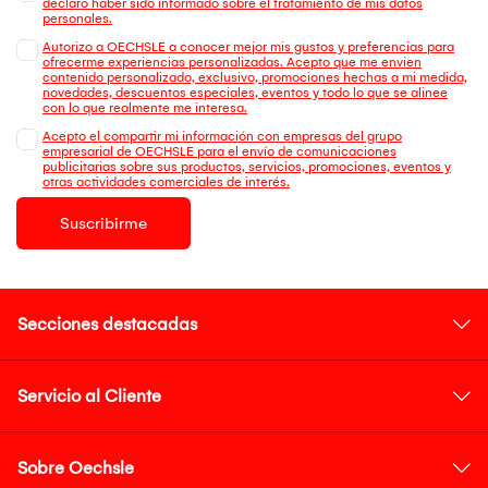
declaro haber sido informado sobre el tratamiento de mis datos
personales.
Autorizo a OECHSLE a conocer mejor mis gustos y preferencias para
ofrecerme experiencias personalizadas. Acepto que me envien
contenido personalizado, exclusivo, promociones hechas a mi medida,
novedades, descuentos especiales, eventos y todo lo que se alinee
con lo que realmente me interesa.
Acepto el compartir mi información con empresas del grupo
empresarial de OECHSLE para el envío de comunicaciones
publicitarias sobre sus productos, servicios, promociones, eventos y
otras actividades comerciales de interés.
Suscribirme
Secciones destacadas
Servicio al Cliente
Sobre Oechsle