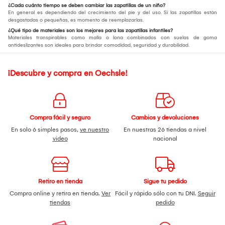
¿Cada cuánto tiempo se deben cambiar las zapatillas de un niño?
En general es dependiendo del crecimiento del pie y del uso. Si las zapatillas están
desgastadas o pequeñas, es momento de reemplazarlas.
¿Qué tipo de materiales son los mejores para las zapatillas infantiles?
Materiales transpirables como malla o lona combinados con suelas de goma
antideslizantes son ideales para brindar comodidad, seguridad y durabilidad.
¡Descubre y compra en Oechsle!
Compra fácil y seguro
Cambios y devoluciones
En solo 6 simples pasos,
ve nuestro
En nuestras 26 tiendas a nivel
video
nacional
Retiro en tienda
Sigue tu pedido
Compra online y retira en tienda.
Ver
Fácil y rápido sólo con tu DNI.
Seguir
tiendas
pedido