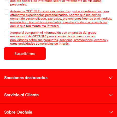
declaro haber sido informado sobre el tratamiento de mis datos
personales.
Autorizo a OECHSLE a conocer mejor mis gustos y preferencias para
ofrecerme experiencias personalizadas. Acepto que me envien
contenido personalizado, exclusivo, promociones hechas a mi medida,
novedades, descuentos especiales, eventos y todo lo que se alinee
con lo que realmente me interesa.
Acepto el compartir mi información con empresas del grupo
empresarial de OECHSLE para el envío de comunicaciones
publicitarias sobre sus productos, servicios, promociones, eventos y
otras actividades comerciales de interés.
Suscribirme
Secciones destacadas
Servicio al Cliente
Sobre Oechsle