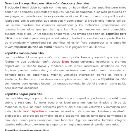
Descubre las zapatillas para niños más cómodas y divertidas
El
calzado infantil
debe cumplir con más que un buen diseño. Las zapatillas para niños
deben ser cómodas, resistentes y seguras, ya que acompañan a los más pequeños en
sus juegos, actividades escolares y aventuras diarias. Por eso, nuestras zapatillas están
fabricadas con tecnologías que protegen y acompañan el crecimiento natural del pie.
Las suelas flexibles, los interiores acolchados y los materiales transpirables son
características clave que permiten que los niños se muevan con total comodidad
durante todo el día. En Oechsle.pe encuentras una amplia selección de
zapatillas para
niños
con modelos pensados para cada etapa, diseñados para brindar soporte, libertad
de movimiento y durabilidad sin sacrificar el estilo. Para sorprender a tu engreído,
llévate
zapatillas de niño en oferta
a través de la página web de Oechsle.
Zapatillas blancas para niño
Las zapatillas blancas para niño son una opción fresca y versátil que combina
fácilmente con cualquier outfit, desde
jeans
hasta uniformes escolares o prendas
deportivas. Su diseño limpio y moderno suele incluir materiales sintéticos de fácil
limpieza, puntera reforzada y suela antideslizante que brinda buena tracción en
distintos tipos de superficies. Muchas versiones incorporan cierres de velcro o
elásticos, facilitando su uso diario sin complicaciones. Este tipo de
zapatillas de niño
son ideales para quienes buscan un calzado cómodo, funcional y con un estilo pulido
para distintas ocasiones.
Zapatillas negras para niño
Las zapatillas negras para niño son perfectas para aquellos que buscan un estilo más
sobrio y resistente. Su color oscuro es ideal para mantenerlas limpias y libres de
manchas, lo que las hace perfectas para el día a día. Son versátiles y combinan con
todo, desde
ropa deportiva
o también atuendos más casuales. Asimismo, su diseño
atemporal y discreto las convierte en una excelente opción tanto para actividades al
aire libre como para ocasiones más formales. Algunos modelos también integran
detalles reflectivos o texturas que aportan un toque moderno sin perder sobriedad.
Zapatillas deportivas para niños