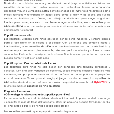
Diseñadas para brindar soporte y rendimiento en el juego o actividades físicas, las
zapatillas deportivas para niños ofrecen una estructura liviana, amortiguación
adecuada y buena ventilación. Están confeccionadas con materiales respirables como
mallas técnicas y reforzadas en zonas clave como el talón y los dedos. Sus suelas
suelen ser flexibles pero firmes, con dibujo antideslizante para mayor seguridad.
Ideales para correr, entrenar o simplemente jugar al aire libre, estas
zapatillas para
niños en oferta
están pensadas para resistir el ritmo activo de los más pequeños sin
comprometer el confort.
Zapatillas urbanas niño
Las zapatillas urbanas para niños destacan por su estilo moderno y versátil, ideales
para el uso diario en la ciudad o el colegio. Con un diseño que combina moda y
funcionalidad, estas
zapatillas de niño
están confeccionadas con una suela flexible y
resistente que ofrece una pisada estable, mientras que los acabados y colores actuales
se adaptan fácilmente a cualquier look urbano. Son la opción perfecta para quienes
buscan confort y estilo en cada paso.
Zapatillas para niños con ofertas de locura
Las zapatillas para niños no solo deben ser cómodas, sino también duraderas y
estilosas. Con una gran variedad de opciones, desde modelos clásicos hasta los más
modernos, siempre puedes encontrar el par perfecto para acompañar a tus pequeños
en cada aventura. Ya sea para el colegio, el juego o un día de paseo, las
zapatillas de
niño
están diseñadas para ofrecer la máxima seguridad. Aprovecha el
CyberWow
y
llévate las mejores
zapatillas de niño en oferta.
Preguntas frecuentes
¿Cómo elegir la talla correcta de zapatillas para niños?
Es recomendable medir el pie del niño desde el talón hasta la punta del dedo más largo
y consultar la guía de tallas del fabricante. Dejar un pequeño espacio (alrededor de 0,5
a 1 cm) ayuda a que el pie tenga espacio para crecer.
Las
zapatillas para niño
que tu pequeño necesita llegan este