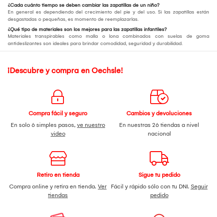
¿Cada cuánto tiempo se deben cambiar las zapatillas de un niño?
En general es dependiendo del crecimiento del pie y del uso. Si las zapatillas están
desgastadas o pequeñas, es momento de reemplazarlas.
¿Qué tipo de materiales son los mejores para las zapatillas infantiles?
Materiales transpirables como malla o lona combinados con suelas de goma
antideslizantes son ideales para brindar comodidad, seguridad y durabilidad.
¡Descubre y compra en Oechsle!
Compra fácil y seguro
Cambios y devoluciones
En solo 6 simples pasos,
ve nuestro
En nuestras 26 tiendas a nivel
video
nacional
Retiro en tienda
Sigue tu pedido
Compra online y retira en tienda.
Ver
Fácil y rápido sólo con tu DNI.
Seguir
tiendas
pedido