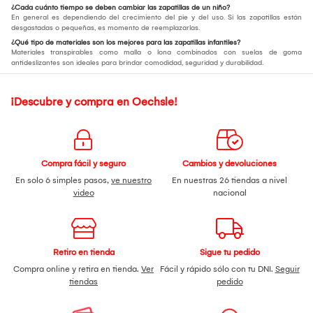
¿Cada cuánto tiempo se deben cambiar las zapatillas de un niño?
En general es dependiendo del crecimiento del pie y del uso. Si las zapatillas están
desgastadas o pequeñas, es momento de reemplazarlas.
¿Qué tipo de materiales son los mejores para las zapatillas infantiles?
Materiales transpirables como malla o lona combinados con suelas de goma
antideslizantes son ideales para brindar comodidad, seguridad y durabilidad.
¡Descubre y compra en Oechsle!
Compra fácil y seguro
Cambios y devoluciones
En solo 6 simples pasos,
ve nuestro
En nuestras 26 tiendas a nivel
video
nacional
Retiro en tienda
Sigue tu pedido
Compra online y retira en tienda.
Ver
Fácil y rápido sólo con tu DNI.
Seguir
tiendas
pedido