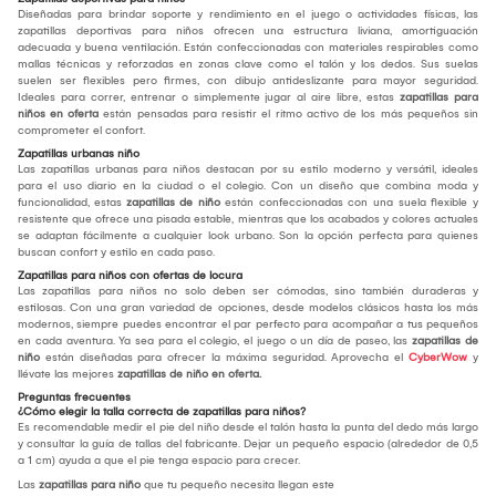
Diseñadas para brindar soporte y rendimiento en el juego o actividades físicas, las
zapatillas deportivas para niños ofrecen una estructura liviana, amortiguación
adecuada y buena ventilación. Están confeccionadas con materiales respirables como
mallas técnicas y reforzadas en zonas clave como el talón y los dedos. Sus suelas
suelen ser flexibles pero firmes, con dibujo antideslizante para mayor seguridad.
Ideales para correr, entrenar o simplemente jugar al aire libre, estas
zapatillas para
niños en oferta
están pensadas para resistir el ritmo activo de los más pequeños sin
comprometer el confort.
Zapatillas urbanas niño
Las zapatillas urbanas para niños destacan por su estilo moderno y versátil, ideales
para el uso diario en la ciudad o el colegio. Con un diseño que combina moda y
funcionalidad, estas
zapatillas de niño
están confeccionadas con una suela flexible y
resistente que ofrece una pisada estable, mientras que los acabados y colores actuales
se adaptan fácilmente a cualquier look urbano. Son la opción perfecta para quienes
buscan confort y estilo en cada paso.
Zapatillas para niños con ofertas de locura
Las zapatillas para niños no solo deben ser cómodas, sino también duraderas y
estilosas. Con una gran variedad de opciones, desde modelos clásicos hasta los más
modernos, siempre puedes encontrar el par perfecto para acompañar a tus pequeños
en cada aventura. Ya sea para el colegio, el juego o un día de paseo, las
zapatillas de
niño
están diseñadas para ofrecer la máxima seguridad. Aprovecha el
CyberWow
y
llévate las mejores
zapatillas de niño en oferta.
Preguntas frecuentes
¿Cómo elegir la talla correcta de zapatillas para niños?
Es recomendable medir el pie del niño desde el talón hasta la punta del dedo más largo
y consultar la guía de tallas del fabricante. Dejar un pequeño espacio (alrededor de 0,5
a 1 cm) ayuda a que el pie tenga espacio para crecer.
Las
zapatillas para niño
que tu pequeño necesita llegan este