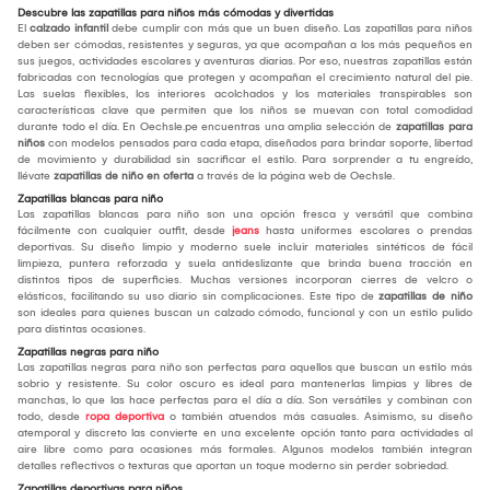
Descubre las zapatillas para niños más cómodas y divertidas
El
calzado infantil
debe cumplir con más que un buen diseño. Las zapatillas para niños
deben ser cómodas, resistentes y seguras, ya que acompañan a los más pequeños en
sus juegos, actividades escolares y aventuras diarias. Por eso, nuestras zapatillas están
fabricadas con tecnologías que protegen y acompañan el crecimiento natural del pie.
Las suelas flexibles, los interiores acolchados y los materiales transpirables son
características clave que permiten que los niños se muevan con total comodidad
durante todo el día. En Oechsle.pe encuentras una amplia selección de
zapatillas para
niños
con modelos pensados para cada etapa, diseñados para brindar soporte, libertad
de movimiento y durabilidad sin sacrificar el estilo. Para sorprender a tu engreído,
llévate
zapatillas de niño en oferta
a través de la página web de Oechsle.
Zapatillas blancas para niño
Las zapatillas blancas para niño son una opción fresca y versátil que combina
fácilmente con cualquier outfit, desde
jeans
hasta uniformes escolares o prendas
deportivas. Su diseño limpio y moderno suele incluir materiales sintéticos de fácil
limpieza, puntera reforzada y suela antideslizante que brinda buena tracción en
distintos tipos de superficies. Muchas versiones incorporan cierres de velcro o
elásticos, facilitando su uso diario sin complicaciones. Este tipo de
zapatillas de niño
son ideales para quienes buscan un calzado cómodo, funcional y con un estilo pulido
para distintas ocasiones.
Zapatillas negras para niño
Las zapatillas negras para niño son perfectas para aquellos que buscan un estilo más
sobrio y resistente. Su color oscuro es ideal para mantenerlas limpias y libres de
manchas, lo que las hace perfectas para el día a día. Son versátiles y combinan con
todo, desde
ropa deportiva
o también atuendos más casuales. Asimismo, su diseño
atemporal y discreto las convierte en una excelente opción tanto para actividades al
aire libre como para ocasiones más formales. Algunos modelos también integran
detalles reflectivos o texturas que aportan un toque moderno sin perder sobriedad.
Zapatillas deportivas para niños