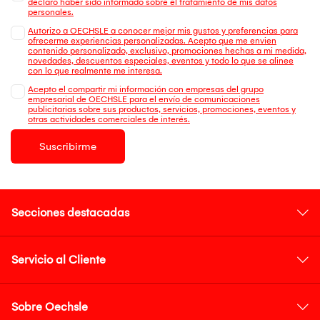
declaro haber sido informado sobre el tratamiento de mis datos
personales.
Autorizo a OECHSLE a conocer mejor mis gustos y preferencias para
ofrecerme experiencias personalizadas. Acepto que me envien
contenido personalizado, exclusivo, promociones hechas a mi medida,
novedades, descuentos especiales, eventos y todo lo que se alinee
con lo que realmente me interesa.
Acepto el compartir mi información con empresas del grupo
empresarial de OECHSLE para el envío de comunicaciones
publicitarias sobre sus productos, servicios, promociones, eventos y
otras actividades comerciales de interés.
Suscribirme
Secciones destacadas
Servicio al Cliente
Sobre Oechsle