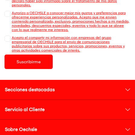
declaro haber sido informado sobre el tratamiento de mis datos
personales.
Autorizo a OECHSLE a conocer mejor mis gustos y preferencias para
ofrecerme experiencias personalizadas. Acepto que me envien
contenido personalizado, exclusivo, promociones hechas a mi medida,
novedades, descuentos especiales, eventos y todo lo que se alinee
con lo que realmente me interesa.
Acepto el compartir mi información con empresas del grupo
empresarial de OECHSLE para el envío de comunicaciones
publicitarias sobre sus productos, servicios, promociones, eventos y
otras actividades comerciales de interés.
Suscribirme
Secciones destacadas
Servicio al Cliente
Sobre Oechsle