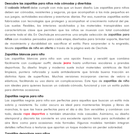
Descubre las zapatillas para niños más cómodas y divertidas
El
calzado infantil
debe cumplir con más que un buen diseño. Las zapatillas para niños
deben ser cómodas, resistentes y seguras, ya que acompañan a los más pequeños en
sus juegos, actividades escolares y aventuras diarias. Por eso, nuestras zapatillas están
fabricadas con tecnologías que protegen y acompañan el crecimiento natural del pie.
Las suelas flexibles, los interiores acolchados y los materiales transpirables son
características clave que permiten que los niños se muevan con total comodidad
durante todo el día. En Oechsle.pe encuentras una amplia selección de
zapatillas para
niños
con modelos pensados para cada etapa, diseñados para brindar soporte, libertad
de movimiento y durabilidad sin sacrificar el estilo. Para sorprender a tu engreído,
llévate
zapatillas de niño en oferta
a través de la página web de Oechsle.
Zapatillas blancas para niño
Las zapatillas blancas para niño son una opción fresca y versátil que combina
fácilmente con cualquier outfit, desde
jeans
hasta uniformes escolares o prendas
deportivas. Su diseño limpio y moderno suele incluir materiales sintéticos de fácil
limpieza, puntera reforzada y suela antideslizante que brinda buena tracción en
distintos tipos de superficies. Muchas versiones incorporan cierres de velcro o
elásticos, facilitando su uso diario sin complicaciones. Este tipo de
zapatillas de niño
son ideales para quienes buscan un calzado cómodo, funcional y con un estilo pulido
para distintas ocasiones.
Zapatillas negras para niño
Las zapatillas negras para niño son perfectas para aquellos que buscan un estilo más
sobrio y resistente. Su color oscuro es ideal para mantenerlas limpias y libres de
manchas, lo que las hace perfectas para el día a día. Son versátiles y combinan con
todo, desde
ropa deportiva
o también atuendos más casuales. Asimismo, su diseño
atemporal y discreto las convierte en una excelente opción tanto para actividades al
aire libre como para ocasiones más formales. Algunos modelos también integran
detalles reflectivos o texturas que aportan un toque moderno sin perder sobriedad.
Zapatillas deportivas para niños