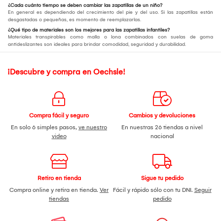
¿Cada cuánto tiempo se deben cambiar las zapatillas de un niño?
En general es dependiendo del crecimiento del pie y del uso. Si las zapatillas están
desgastadas o pequeñas, es momento de reemplazarlas.
¿Qué tipo de materiales son los mejores para las zapatillas infantiles?
Materiales transpirables como malla o lona combinados con suelas de goma
antideslizantes son ideales para brindar comodidad, seguridad y durabilidad.
¡Descubre y compra en Oechsle!
Compra fácil y seguro
Cambios y devoluciones
En solo 6 simples pasos,
ve nuestro
En nuestras 26 tiendas a nivel
video
nacional
Retiro en tienda
Sigue tu pedido
Compra online y retira en tienda.
Ver
Fácil y rápido sólo con tu DNI.
Seguir
tiendas
pedido