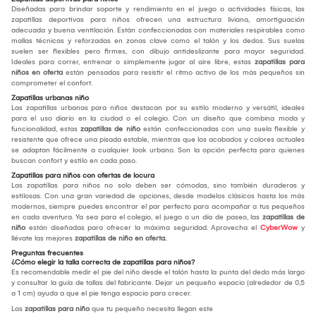
Diseñadas para brindar soporte y rendimiento en el juego o actividades físicas, las
zapatillas deportivas para niños ofrecen una estructura liviana, amortiguación
adecuada y buena ventilación. Están confeccionadas con materiales respirables como
mallas técnicas y reforzadas en zonas clave como el talón y los dedos. Sus suelas
suelen ser flexibles pero firmes, con dibujo antideslizante para mayor seguridad.
Ideales para correr, entrenar o simplemente jugar al aire libre, estas
zapatillas para
niños en oferta
están pensadas para resistir el ritmo activo de los más pequeños sin
comprometer el confort.
Zapatillas urbanas niño
Las zapatillas urbanas para niños destacan por su estilo moderno y versátil, ideales
para el uso diario en la ciudad o el colegio. Con un diseño que combina moda y
funcionalidad, estas
zapatillas de niño
están confeccionadas con una suela flexible y
resistente que ofrece una pisada estable, mientras que los acabados y colores actuales
se adaptan fácilmente a cualquier look urbano. Son la opción perfecta para quienes
buscan confort y estilo en cada paso.
Zapatillas para niños con ofertas de locura
Las zapatillas para niños no solo deben ser cómodas, sino también duraderas y
estilosas. Con una gran variedad de opciones, desde modelos clásicos hasta los más
modernos, siempre puedes encontrar el par perfecto para acompañar a tus pequeños
en cada aventura. Ya sea para el colegio, el juego o un día de paseo, las
zapatillas de
niño
están diseñadas para ofrecer la máxima seguridad. Aprovecha el
CyberWow
y
llévate las mejores
zapatillas de niño en oferta.
Preguntas frecuentes
¿Cómo elegir la talla correcta de zapatillas para niños?
Es recomendable medir el pie del niño desde el talón hasta la punta del dedo más largo
y consultar la guía de tallas del fabricante. Dejar un pequeño espacio (alrededor de 0,5
a 1 cm) ayuda a que el pie tenga espacio para crecer.
Las
zapatillas para niño
que tu pequeño necesita llegan este