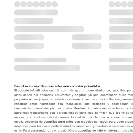
Descubre las zapatillas para niños más cómodas y divertidas
El
calzado infantil
debe cumplir con más que un buen diseño. Las zapatillas par
niños deben ser cómodas, resistentes y seguras, ya que acompañan a los má
pequeños en sus juegos, actividades escolares y aventuras diarias. Por eso, nuestra
zapatillas están fabricadas con tecnologías que protegen y acompañan e
crecimiento natural del pie. Las suelas flexibles, los interiores acolchados y lo
materiales transpirables son características clave que permiten que los niños s
muevan con total comodidad durante todo el día. En Oechsle.pe encuentras un
amplia selección de
zapatillas para niños
con modelos pensados para cada etapa
diseñados para brindar soporte, libertad de movimiento y durabilidad sin sacrificar e
estilo. Para sorprender a tu engreído, llévate
zapatillas de niño en oferta
a través d