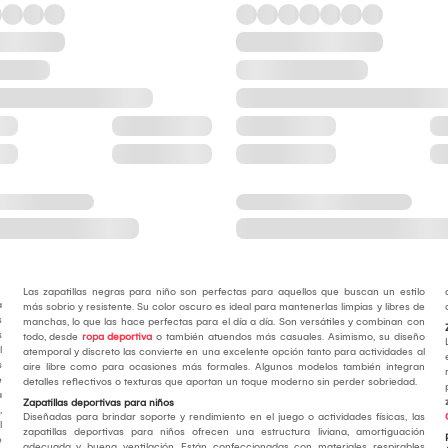
Las zapatillas negras para niño son perfectas para aquellos que buscan un estilo
a
más sobrio y resistente. Su color oscuro es ideal para mantenerlas limpias y libres de
s
manchas, lo que las hace perfectas para el día a día. Son versátiles y combinan con
s
todo, desde
ropa deportiva
o también atuendos más casuales. Asimismo, su diseño
l
atemporal y discreto las convierte en una excelente opción tanto para actividades al
s
aire libre como para ocasiones más formales. Algunos modelos también integran
e
detalles reflectivos o texturas que aportan un toque moderno sin perder sobriedad.
a
Zapatillas deportivas para niños
,
Diseñadas para brindar soporte y rendimiento en el juego o actividades físicas, las
l
zapatillas deportivas para niños ofrecen una estructura liviana, amortiguación
e
adecuada y buena ventilación. Están confeccionadas con materiales respirables