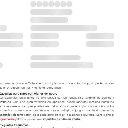
actuales se adaptan fácilmente a cualquier look urbano. Son la opción perfecta para
quienes buscan confort y estilo en cada paso.
Zapatillas para niños con ofertas de locura
Las zapatillas para niños no solo deben ser cómodas, sino también duraderas y
estilosas. Con una gran variedad de opciones, desde modelos clásicos hasta los
más modernos, siempre puedes encontrar el par perfecto para acompañar a tus
pequeños en cada aventura. Ya sea para el colegio, el juego o un día de paseo, las
zapatillas de niño
están diseñadas para ofrecer la máxima seguridad. Aprovecha el
CyberWow
y llévate las mejores
zapatillas de niño en oferta.
Preguntas frecuentes