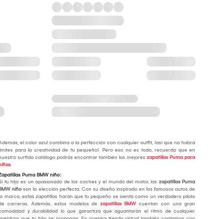
Además, el color azul combina a la perfección con cualquier outfit, ¡así que no habrá
límites para la creatividad de tu pequeño!. Pero eso no es todo, recuerda que en
nuestro surtido catálogo podrás encontrar también las mejores
zapatillas Puma para
niñas
.
Zapatillas Puma BMW niño:
Si tu hijo es un apasionado de los coches y el mundo del motor, las
zapatillas Puma
BMW niño
son la elección perfecta. Con su diseño inspirado en los famosos autos de
la marca, estas zapatillas harán que tu pequeño se sienta como un verdadero piloto
de carreras. Además, estos modelos de
zapatillas BMW
cuentan con una gran
comodidad y durabilidad lo que garantiza que aguantarán el ritmo de cualquier
aventura que tu hijo se proponga. En nuestra tienda virtual también contamos con