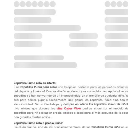
Zapatillas Puma niño en Oferta:
¡Las
zapatillas Puma para niños
son la opción perfecta para los pequeños amante
del deporte y la moda! Con su diseño moderno y su comodidad excepcional, esta
zapatillas se han convertido en un imprescindible en el armario de cualquier niño. Y
sea para correr, jugar o simplemente lucir genial, las zapatillas Puma niño son l
elección ideal. ¡Ven a Oechsle.pe y
compra en oferta las zapatillas Puma de niño!
No olvides que durante los
días Cyber Wow
podrás encontrar el modelo d
zapatillas para niño al mejor precio, escoge el ideal para el más pequeño de la cas
con grandes ofertas online.
Zapatillas Puma niño a precio único:
Sin duda alguna, una de las principales ventajas de las
zapatillas Puma niño
es s