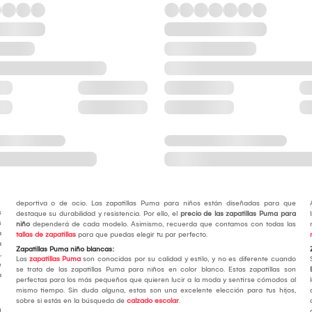
deportiva o de ocio. Las zapatillas Puma para niños están diseñadas para que
s
destaque su durabilidad y resistencia. Por ello, el
precio de las zapatillas Puma para
s
niño
dependerá de cada modelo. Asimismo, recuerda que contamos con todas las
a
tallas de zapatillas
para que puedas elegir tu par perfecto.
a
Zapatillas Puma niño blancas:
.
Las
zapatillas Puma
son conocidas por su calidad y estilo, y no es diferente cuando
e
se trata de las zapatillas Puma para niños en color blanco. Estas zapatillas son
a
perfectas para los más pequeños que quieren lucir a la moda y sentirse cómodos al
mismo tiempo. Sin duda alguna, estas son una excelente elección para tus hijos,
sobre si estás en la búsqueda de
calzado escolar
.
u