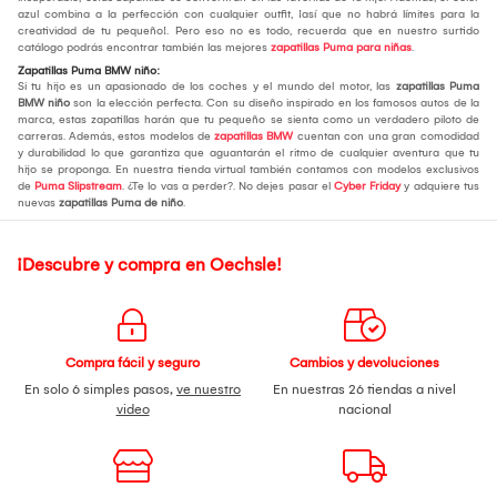
azul combina a la perfección con cualquier outfit, ¡así que no habrá límites para la
creatividad de tu pequeño!. Pero eso no es todo, recuerda que en nuestro surtido
catálogo podrás encontrar también las mejores
zapatillas Puma para niñas
.
Zapatillas Puma BMW niño:
Si tu hijo es un apasionado de los coches y el mundo del motor, las
zapatillas Puma
BMW niño
son la elección perfecta. Con su diseño inspirado en los famosos autos de la
marca, estas zapatillas harán que tu pequeño se sienta como un verdadero piloto de
carreras. Además, estos modelos de
zapatillas BMW
cuentan con una gran comodidad
y durabilidad lo que garantiza que aguantarán el ritmo de cualquier aventura que tu
hijo se proponga. En nuestra tienda virtual también contamos con modelos exclusivos
de
Puma Slipstream
. ¿Te lo vas a perder?. No dejes pasar el
Cyber Friday
y adquiere tus
nuevas
zapatillas Puma de niño
.
¡Descubre y compra en Oechsle!
Compra fácil y seguro
Cambios y devoluciones
En solo 6 simples pasos,
ve nuestro
En nuestras 26 tiendas a nivel
video
nacional