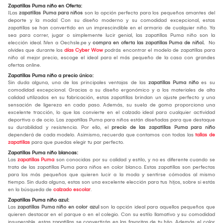
Zapatillas Puma niño en Oferta:
¡Las
zapatillas Puma para niños
son la opción perfecta para los pequeños amantes del
deporte y la moda! Con su diseño moderno y su comodidad excepcional, estas
zapatillas se han convertido en un imprescindible en el armario de cualquier niño. Ya
sea para correr, jugar o simplemente lucir genial, las zapatillas Puma niño son la
elección ideal. ¡Ven a Oechsle.pe y
compra en oferta las zapatillas Puma de niño!.
No
olvides que durante los
días Cyber Wow
podrás encontrar el modelo de zapatillas para
niño al mejor precio, escoge el ideal para el más pequeño de la casa con grandes
ofertas online.
Zapatillas Puma niño a precio único:
Sin duda alguna, una de las principales ventajas de las
zapatillas Puma niño
es su
comodidad excepcional. Gracias a su diseño ergonómico y a los materiales de alta
calidad utilizados en su fabricación, estas zapatillas brindan un ajuste perfecto y una
sensación de ligereza en cada paso. Además, su suela de goma proporciona una
excelente tracción, lo que las convierte en el calzado ideal para cualquier actividad
deportiva o de ocio. Las zapatillas Puma para niños están diseñadas para que destaque
su durabilidad y resistencia. Por ello, el
precio de las zapatillas Puma para niño
dependerá de cada modelo. Asimismo, recuerda que contamos con todas las
tallas de
zapatillas
para que puedas elegir tu par perfecto.
Zapatillas Puma niño blancas:
Las
zapatillas Puma
son conocidas por su calidad y estilo, y no es diferente cuando se
trata de las zapatillas Puma para niños en color blanco. Estas zapatillas son perfectas
para los más pequeños que quieren lucir a la moda y sentirse cómodos al mismo
tiempo. Sin duda alguna, estas son una excelente elección para tus hijos, sobre si estás
en la búsqueda de
calzado escolar
.
Zapatillas Puma niño azul:
Las
zapatillas Puma niño en color azul
son la opción ideal para aquellos pequeños que
quieren destacar en el parque o en el colegio. Con su estilo llamativo y su comodidad
insuperable, estas zapatillas se convertirán en las favoritas de tu hijo. Además, el color