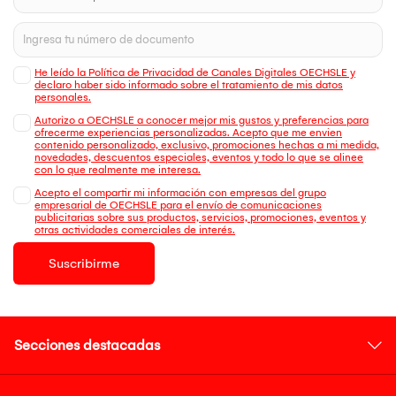
He leído la Política de Privacidad de Canales Digitales OECHSLE y
declaro haber sido informado sobre el tratamiento de mis datos
personales.
Autorizo a OECHSLE a conocer mejor mis gustos y preferencias para
ofrecerme experiencias personalizadas. Acepto que me envien
contenido personalizado, exclusivo, promociones hechas a mi medida,
novedades, descuentos especiales, eventos y todo lo que se alinee
con lo que realmente me interesa.
Acepto el compartir mi información con empresas del grupo
empresarial de OECHSLE para el envío de comunicaciones
publicitarias sobre sus productos, servicios, promociones, eventos y
otras actividades comerciales de interés.
Suscribirme
Secciones destacadas