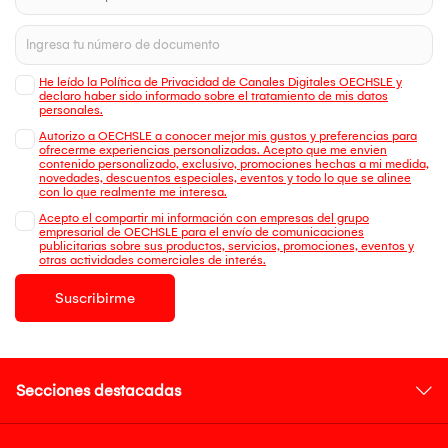
He leído la Política de Privacidad de Canales Digitales OECHSLE y
declaro haber sido informado sobre el tratamiento de mis datos
personales.
Autorizo a OECHSLE a conocer mejor mis gustos y preferencias para
ofrecerme experiencias personalizadas. Acepto que me envien
contenido personalizado, exclusivo, promociones hechas a mi medida,
novedades, descuentos especiales, eventos y todo lo que se alinee
con lo que realmente me interesa.
Acepto el compartir mi información con empresas del grupo
empresarial de OECHSLE para el envío de comunicaciones
publicitarias sobre sus productos, servicios, promociones, eventos y
otras actividades comerciales de interés.
Suscribirme
Secciones destacadas