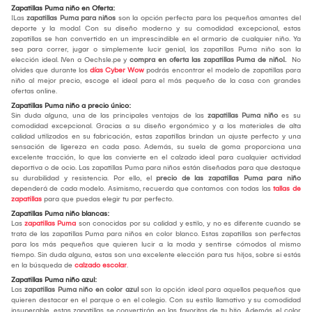
Zapatillas Puma niño en Oferta:
¡Las
zapatillas Puma para niños
son la opción perfecta para los pequeños amantes del
deporte y la moda! Con su diseño moderno y su comodidad excepcional, estas
zapatillas se han convertido en un imprescindible en el armario de cualquier niño. Ya
sea para correr, jugar o simplemente lucir genial, las zapatillas Puma niño son la
elección ideal. ¡Ven a Oechsle.pe y
compra en oferta las zapatillas Puma de niño!.
No
olvides que durante los
días Cyber Wow
podrás encontrar el modelo de zapatillas para
niño al mejor precio, escoge el ideal para el más pequeño de la casa con grandes
ofertas online.
Zapatillas Puma niño a precio único:
Sin duda alguna, una de las principales ventajas de las
zapatillas Puma niño
es su
comodidad excepcional. Gracias a su diseño ergonómico y a los materiales de alta
calidad utilizados en su fabricación, estas zapatillas brindan un ajuste perfecto y una
sensación de ligereza en cada paso. Además, su suela de goma proporciona una
excelente tracción, lo que las convierte en el calzado ideal para cualquier actividad
deportiva o de ocio. Las zapatillas Puma para niños están diseñadas para que destaque
su durabilidad y resistencia. Por ello, el
precio de las zapatillas Puma para niño
dependerá de cada modelo. Asimismo, recuerda que contamos con todas las
tallas de
zapatillas
para que puedas elegir tu par perfecto.
Zapatillas Puma niño blancas:
Las
zapatillas Puma
son conocidas por su calidad y estilo, y no es diferente cuando se
trata de las zapatillas Puma para niños en color blanco. Estas zapatillas son perfectas
para los más pequeños que quieren lucir a la moda y sentirse cómodos al mismo
tiempo. Sin duda alguna, estas son una excelente elección para tus hijos, sobre si estás
en la búsqueda de
calzado escolar
.
Zapatillas Puma niño azul:
Las
zapatillas Puma niño en color azul
son la opción ideal para aquellos pequeños que
quieren destacar en el parque o en el colegio. Con su estilo llamativo y su comodidad
insuperable, estas zapatillas se convertirán en las favoritas de tu hijo. Además, el color