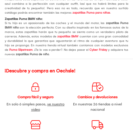
azul combina a la perfección con cualquier outfit, ¡así que no habrá límites para la
creatividad de tu pequeño!. Pero eso no es todo, recuerda que en nuestro surtido
catálogo podrás encontrar también las mejores
zapatillas Puma para niñas
.
Zapatillas Puma BMW niño:
Si tu hijo es un apasionado de los coches y el mundo del motor, las
zapatillas Puma
BMW niño
son la elección perfecta. Con su diseño inspirado en los famosos autos de la
marca, estas zapatillas harán que tu pequeño se sienta como un verdadero piloto de
carreras. Además, estos modelos de
zapatillas BMW
cuentan con una gran comodidad
y durabilidad lo que garantiza que aguantarán el ritmo de cualquier aventura que tu
hijo se proponga. En nuestra tienda virtual también contamos con modelos exclusivos
de
Puma Slipstream
. ¿Te lo vas a perder?. No dejes pasar el
Cyber Friday
y adquiere tus
nuevas
zapatillas Puma de niño
.
¡Descubre y compra en Oechsle!
Compra fácil y seguro
Cambios y devoluciones
En solo 6 simples pasos,
ve nuestro
En nuestras 26 tiendas a nivel
video
nacional