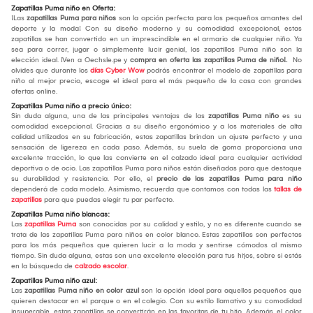
Zapatillas Puma niño en Oferta:
¡Las
zapatillas Puma para niños
son la opción perfecta para los pequeños amantes del
deporte y la moda! Con su diseño moderno y su comodidad excepcional, estas
zapatillas se han convertido en un imprescindible en el armario de cualquier niño. Ya
sea para correr, jugar o simplemente lucir genial, las zapatillas Puma niño son la
elección ideal. ¡Ven a Oechsle.pe y
compra en oferta las zapatillas Puma de niño!.
No
olvides que durante los
días Cyber Wow
podrás encontrar el modelo de zapatillas para
niño al mejor precio, escoge el ideal para el más pequeño de la casa con grandes
ofertas online.
Zapatillas Puma niño a precio único:
Sin duda alguna, una de las principales ventajas de las
zapatillas Puma niño
es su
comodidad excepcional. Gracias a su diseño ergonómico y a los materiales de alta
calidad utilizados en su fabricación, estas zapatillas brindan un ajuste perfecto y una
sensación de ligereza en cada paso. Además, su suela de goma proporciona una
excelente tracción, lo que las convierte en el calzado ideal para cualquier actividad
deportiva o de ocio. Las zapatillas Puma para niños están diseñadas para que destaque
su durabilidad y resistencia. Por ello, el
precio de las zapatillas Puma para niño
dependerá de cada modelo. Asimismo, recuerda que contamos con todas las
tallas de
zapatillas
para que puedas elegir tu par perfecto.
Zapatillas Puma niño blancas:
Las
zapatillas Puma
son conocidas por su calidad y estilo, y no es diferente cuando se
trata de las zapatillas Puma para niños en color blanco. Estas zapatillas son perfectas
para los más pequeños que quieren lucir a la moda y sentirse cómodos al mismo
tiempo. Sin duda alguna, estas son una excelente elección para tus hijos, sobre si estás
en la búsqueda de
calzado escolar
.
Zapatillas Puma niño azul:
Las
zapatillas Puma niño en color azul
son la opción ideal para aquellos pequeños que
quieren destacar en el parque o en el colegio. Con su estilo llamativo y su comodidad
insuperable, estas zapatillas se convertirán en las favoritas de tu hijo. Además, el color