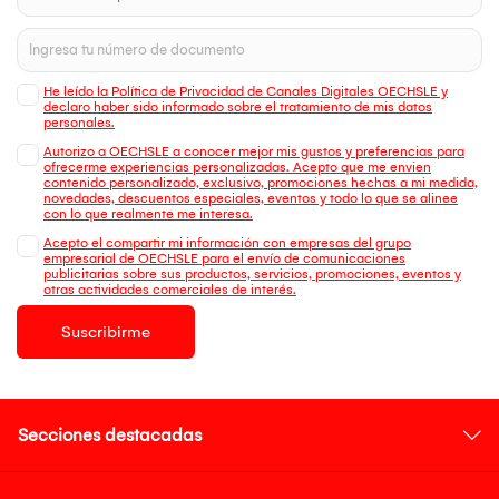
He leído la Política de Privacidad de Canales Digitales OECHSLE y
declaro haber sido informado sobre el tratamiento de mis datos
personales.
Autorizo a OECHSLE a conocer mejor mis gustos y preferencias para
ofrecerme experiencias personalizadas. Acepto que me envien
contenido personalizado, exclusivo, promociones hechas a mi medida,
novedades, descuentos especiales, eventos y todo lo que se alinee
con lo que realmente me interesa.
Acepto el compartir mi información con empresas del grupo
empresarial de OECHSLE para el envío de comunicaciones
publicitarias sobre sus productos, servicios, promociones, eventos y
otras actividades comerciales de interés.
Suscribirme
Secciones destacadas