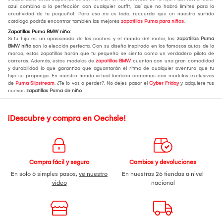
azul combina a la perfección con cualquier outfit, ¡así que no habrá límites para la
creatividad de tu pequeño!. Pero eso no es todo, recuerda que en nuestro surtido
catálogo podrás encontrar también las mejores
zapatillas Puma para niñas
.
Zapatillas Puma BMW niño:
Si tu hijo es un apasionado de los coches y el mundo del motor, las
zapatillas Puma
BMW niño
son la elección perfecta. Con su diseño inspirado en los famosos autos de la
marca, estas zapatillas harán que tu pequeño se sienta como un verdadero piloto de
carreras. Además, estos modelos de
zapatillas BMW
cuentan con una gran comodidad
y durabilidad lo que garantiza que aguantarán el ritmo de cualquier aventura que tu
hijo se proponga. En nuestra tienda virtual también contamos con modelos exclusivos
de
Puma Slipstream
. ¿Te lo vas a perder?. No dejes pasar el
Cyber Friday
y adquiere tus
nuevas
zapatillas Puma de niño
.
¡Descubre y compra en Oechsle!
Compra fácil y seguro
Cambios y devoluciones
En solo 6 simples pasos,
ve nuestro
En nuestras 26 tiendas a nivel
video
nacional