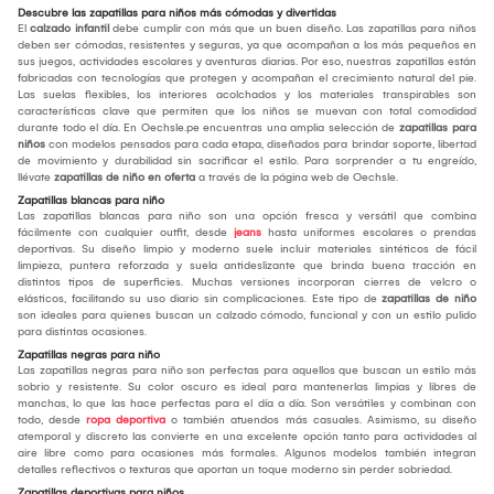
Descubre las zapatillas para niños más cómodas y divertidas
El
calzado infantil
debe cumplir con más que un buen diseño. Las zapatillas para niños
deben ser cómodas, resistentes y seguras, ya que acompañan a los más pequeños en
sus juegos, actividades escolares y aventuras diarias. Por eso, nuestras zapatillas están
fabricadas con tecnologías que protegen y acompañan el crecimiento natural del pie.
Las suelas flexibles, los interiores acolchados y los materiales transpirables son
características clave que permiten que los niños se muevan con total comodidad
durante todo el día. En Oechsle.pe encuentras una amplia selección de
zapatillas para
niños
con modelos pensados para cada etapa, diseñados para brindar soporte, libertad
de movimiento y durabilidad sin sacrificar el estilo. Para sorprender a tu engreído,
llévate
zapatillas de niño en oferta
a través de la página web de Oechsle.
Zapatillas blancas para niño
Las zapatillas blancas para niño son una opción fresca y versátil que combina
fácilmente con cualquier outfit, desde
jeans
hasta uniformes escolares o prendas
deportivas. Su diseño limpio y moderno suele incluir materiales sintéticos de fácil
limpieza, puntera reforzada y suela antideslizante que brinda buena tracción en
distintos tipos de superficies. Muchas versiones incorporan cierres de velcro o
elásticos, facilitando su uso diario sin complicaciones. Este tipo de
zapatillas de niño
son ideales para quienes buscan un calzado cómodo, funcional y con un estilo pulido
para distintas ocasiones.
Zapatillas negras para niño
Las zapatillas negras para niño son perfectas para aquellos que buscan un estilo más
sobrio y resistente. Su color oscuro es ideal para mantenerlas limpias y libres de
manchas, lo que las hace perfectas para el día a día. Son versátiles y combinan con
todo, desde
ropa deportiva
o también atuendos más casuales. Asimismo, su diseño
atemporal y discreto las convierte en una excelente opción tanto para actividades al
aire libre como para ocasiones más formales. Algunos modelos también integran
detalles reflectivos o texturas que aportan un toque moderno sin perder sobriedad.
Zapatillas deportivas para niños