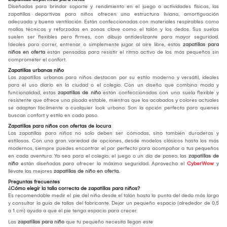
Diseñadas para brindar soporte y rendimiento en el juego o actividades físicas, las
zapatillas deportivas para niños ofrecen una estructura liviana, amortiguación
adecuada y buena ventilación. Están confeccionadas con materiales respirables como
mallas técnicas y reforzadas en zonas clave como el talón y los dedos. Sus suelas
suelen ser flexibles pero firmes, con dibujo antideslizante para mayor seguridad.
Ideales para correr, entrenar o simplemente jugar al aire libre, estas
zapatillas para
niños en oferta
están pensadas para resistir el ritmo activo de los más pequeños sin
comprometer el confort.
Zapatillas urbanas niño
Las zapatillas urbanas para niños destacan por su estilo moderno y versátil, ideales
para el uso diario en la ciudad o el colegio. Con un diseño que combina moda y
funcionalidad, estas
zapatillas de niño
están confeccionadas con una suela flexible y
resistente que ofrece una pisada estable, mientras que los acabados y colores actuales
se adaptan fácilmente a cualquier look urbano. Son la opción perfecta para quienes
buscan confort y estilo en cada paso.
Zapatillas para niños con ofertas de locura
Las zapatillas para niños no solo deben ser cómodas, sino también duraderas y
estilosas. Con una gran variedad de opciones, desde modelos clásicos hasta los más
modernos, siempre puedes encontrar el par perfecto para acompañar a tus pequeños
en cada aventura. Ya sea para el colegio, el juego o un día de paseo, las
zapatillas de
niño
están diseñadas para ofrecer la máxima seguridad. Aprovecha el
CyberWow
y
llévate las mejores
zapatillas de niño en oferta.
Preguntas frecuentes
¿Cómo elegir la talla correcta de zapatillas para niños?
Es recomendable medir el pie del niño desde el talón hasta la punta del dedo más largo
y consultar la guía de tallas del fabricante. Dejar un pequeño espacio (alrededor de 0,5
a 1 cm) ayuda a que el pie tenga espacio para crecer.
Las
zapatillas para niño
que tu pequeño necesita llegan este