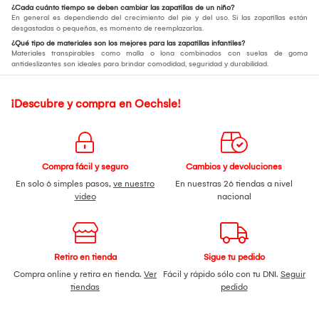
¿Cada cuánto tiempo se deben cambiar las zapatillas de un niño?
En general es dependiendo del crecimiento del pie y del uso. Si las zapatillas están
desgastadas o pequeñas, es momento de reemplazarlas.
¿Qué tipo de materiales son los mejores para las zapatillas infantiles?
Materiales transpirables como malla o lona combinados con suelas de goma
antideslizantes son ideales para brindar comodidad, seguridad y durabilidad.
¡Descubre y compra en Oechsle!
Compra fácil y seguro
Cambios y devoluciones
En solo 6 simples pasos,
ve nuestro
En nuestras 26 tiendas a nivel
video
nacional
Retiro en tienda
Sigue tu pedido
Compra online y retira en tienda.
Ver
Fácil y rápido sólo con tu DNI.
Seguir
tiendas
pedido