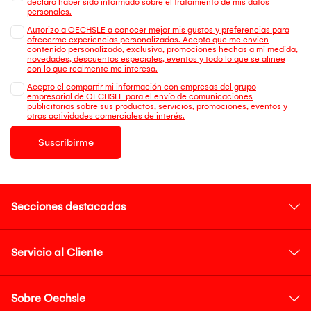
declaro haber sido informado sobre el tratamiento de mis datos
personales.
Autorizo a OECHSLE a conocer mejor mis gustos y preferencias para
ofrecerme experiencias personalizadas. Acepto que me envien
contenido personalizado, exclusivo, promociones hechas a mi medida,
novedades, descuentos especiales, eventos y todo lo que se alinee
con lo que realmente me interesa.
Acepto el compartir mi información con empresas del grupo
empresarial de OECHSLE para el envío de comunicaciones
publicitarias sobre sus productos, servicios, promociones, eventos y
otras actividades comerciales de interés.
Suscribirme
Secciones destacadas
Servicio al Cliente
Sobre Oechsle