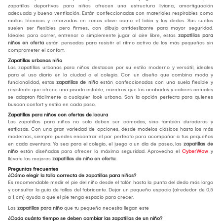
zapatillas deportivas para niños ofrecen una estructura liviana, amortiguación
adecuada y buena ventilación. Están confeccionadas con materiales respirables como
mallas técnicas y reforzadas en zonas clave como el talón y los dedos. Sus suelas
suelen ser flexibles pero firmes, con dibujo antideslizante para mayor seguridad.
Ideales para correr, entrenar o simplemente jugar al aire libre, estas
zapatillas para
niños en oferta
están pensadas para resistir el ritmo activo de los más pequeños sin
comprometer el confort.
Zapatillas urbanas niño
Las zapatillas urbanas para niños destacan por su estilo moderno y versátil, ideales
para el uso diario en la ciudad o el colegio. Con un diseño que combina moda y
funcionalidad, estas
zapatillas de niño
están confeccionadas con una suela flexible y
resistente que ofrece una pisada estable, mientras que los acabados y colores actuales
se adaptan fácilmente a cualquier look urbano. Son la opción perfecta para quienes
buscan confort y estilo en cada paso.
Zapatillas para niños con ofertas de locura
Las zapatillas para niños no solo deben ser cómodas, sino también duraderas y
estilosas. Con una gran variedad de opciones, desde modelos clásicos hasta los más
modernos, siempre puedes encontrar el par perfecto para acompañar a tus pequeños
en cada aventura. Ya sea para el colegio, el juego o un día de paseo, las
zapatillas de
niño
están diseñadas para ofrecer la máxima seguridad. Aprovecha el
CyberWow
y
llévate las mejores
zapatillas de niño en oferta.
Preguntas frecuentes
¿Cómo elegir la talla correcta de zapatillas para niños?
Es recomendable medir el pie del niño desde el talón hasta la punta del dedo más largo
y consultar la guía de tallas del fabricante. Dejar un pequeño espacio (alrededor de 0,5
a 1 cm) ayuda a que el pie tenga espacio para crecer.
Las
zapatillas para niño
que tu pequeño necesita llegan este
¿Cada cuánto tiempo se deben cambiar las zapatillas de un niño?