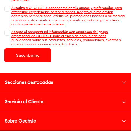
personales.
Autorizo a OECHSLE a conocer mejor mis gustos y preferencias para
ofrecerme experiencias personalizadas. Acepto que me envien
contenido personalizado, exclusivo, promociones hechas a mi medida,
novedades, descuentos especiales, eventos y todo lo que se alinee
con lo que realmente me interesa.
Acepto el compartir mi información con empresas del grupo
empresarial de OECHSLE para el envío de comunicaciones
publicitarias sobre sus productos, servicios, promociones, eventos y
otras actividades comerciales de interés.
Suscribirme
Secciones destacadas
Servicio al Cliente
Sobre Oechsle