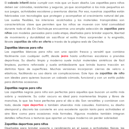
El
calzado infantil
debe cumplir con más que un buen diseño. Las zapatillas para niños
deben ser cómodas, resistentes y seguras, ya que acompañan a los más pequeños en
sus juegos, actividades escolares y aventuras diarias. Por eso, nuestras zapatillas están
fabricadas con tecnologías que protegen y acompañan el crecimiento natural del pie.
Las suelas flexibles, los interiores acolchados y los materiales transpirables son
características clave que permiten que los niños se muevan con total comodidad
durante todo el día. En Oechsle.pe encuentras una amplia selección de
zapatillas para
niños
con modelos pensados para cada etapa, diseñados para brindar soporte, libertad
de movimiento y durabilidad sin sacrificar el estilo. Para sorprender a tu engreído,
llévate
zapatillas de niño en oferta
a través de la página web de Oechsle.
Zapatillas blancas para niño
Las zapatillas blancas para niño son una opción fresca y versátil que combina
fácilmente con cualquier outfit, desde
jeans
hasta uniformes escolares o prendas
deportivas. Su diseño limpio y moderno suele incluir materiales sintéticos de fácil
limpieza, puntera reforzada y suela antideslizante que brinda buena tracción en
distintos tipos de superficies. Muchas versiones incorporan cierres de velcro o
elásticos, facilitando su uso diario sin complicaciones. Este tipo de
zapatillas de niño
son ideales para quienes buscan un calzado cómodo, funcional y con un estilo pulido
para distintas ocasiones.
Zapatillas negras para niño
Las zapatillas negras para niño son perfectas para aquellos que buscan un estilo más
sobrio y resistente. Su color oscuro es ideal para mantenerlas limpias y libres de
manchas, lo que las hace perfectas para el día a día. Son versátiles y combinan con
todo, desde
ropa deportiva
o también atuendos más casuales. Asimismo, su diseño
atemporal y discreto las convierte en una excelente opción tanto para actividades al
aire libre como para ocasiones más formales. Algunos modelos también integran
detalles reflectivos o texturas que aportan un toque moderno sin perder sobriedad.
Zapatillas deportivas para niños
Diseñadas para brindar soporte y rendimiento en el juego o actividades físicas, las