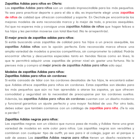
Zapatillas Adidas para niños en Oferta:
Las
zapatillas Adidas para niños
son un calzado imprescindible para los más pequeños.
Ya sea para practicar deporte o para el día a día, es importante elegir unas
zapatillas
de niños
de calidad que ofrezcan comodidad y soporte. En Oechsle.pe encontrarás los
mejores modelos de esta reconocida marca y lo mejor de todo, a precios asequibles.
Así que no esperes más y consigue unas
zapatillas Adidas de niños
que hagan felices a
tus hijos y les permitan moverse con total libertad. ¡No te arrepentirás!.
El mejor precio de zapatillas adidas para niños:
Si estás buscando unas zapatillas de calidad para tus hijos a un precio asequible, las
zapatillas Adidas niños
son la opción perfecta. Esta reconocida marca ofrece una
amplia variedad de modelos a precios competitivos, sin comprometer la calidad. Podrás
encontrar ofertas y descuentos especiales tanto en tiendas físicas como en línea, lo
que te permitirá adquirir unas zapatillas de primer nivel sin gastar una fortuna. No lo
pienses más y compra al
mejor precio de zapatillas Adidas para niños
sólo aquí.
Modelos de zapatillas Adidas para niños:
Zapatillas Adidas para niños sin cordones:
Si estás cansado de lidiar con los cordones desatados de tus hijos, te encantará saber
que Adidas ofrece zapatillas para niños sin cordones. Estas zapatillas son ideales para
los más pequeños que aún no han aprendido a atarse los zapatos, ya que ofrecen
comodidad y seguridad sin la necesidad de preocuparse por los cordones sueltos.
Además, las
zapatillas Adidas para niños sin cordones
cuentan con un diseño moderno
y funcional garantiza un ajuste perfecto y una mayor facilidad de uso. Por otro lado,
debes saber que también contamos con un catálogo de
zapatillas para niña
. ¿Te lo vas
a perder?.
Zapatillas Adidas negras para niños:
Las zapatillas negras son un clásico que nunca pasa de moda, y Adidas tiene una gran
variedad de modelos en este color para niños. Las zapatillas negras son versátiles y
combinan con cualquier tipo de outfit, ya sea para ir al colegio, jugar en el parque o
salir de paseo. Las
zapatillas Adidas negras para niños
tienen un diseño resistente y