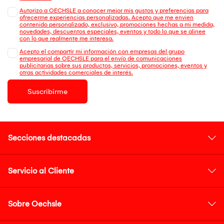
Autorizo a OECHSLE a conocer mejor mis gustos y preferencias para
ofrecerme experiencias personalizadas. Acepto que me envien
contenido personalizado, exclusivo, promociones hechas a mi medida,
novedades, descuentos especiales, eventos y todo lo que se alinee
con lo que realmente me interesa.
Acepto el compartir mi información con empresas del grupo
empresarial de OECHSLE para el envío de comunicaciones
publicitarias sobre sus productos, servicios, promociones, eventos y
otras actividades comerciales de interés.
Suscribirme
Secciones destacadas
Servicio al Cliente
Sobre Oechsle