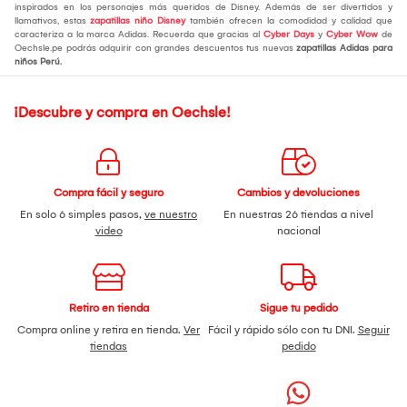
inspirados en los personajes más queridos de Disney. Además de ser divertidos y
llamativos, estas
zapatillas niño Disney
también ofrecen la comodidad y calidad que
caracteriza a la marca Adidas. Recuerda que gracias al
Cyber Days
y
Cyber Wow
de
Oechsle.pe podrás adquirir con grandes descuentos tus nuevas
zapatillas Adidas para
niños Perú.
¡Descubre y compra en Oechsle!
Compra fácil y seguro
Cambios y devoluciones
En solo 6 simples pasos,
ve nuestro
En nuestras 26 tiendas a nivel
video
nacional
Retiro en tienda
Sigue tu pedido
Compra online y retira en tienda.
Ver
Fácil y rápido sólo con tu DNI.
Seguir
tiendas
pedido