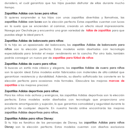
duradero, el cuál garantiza que tus hijos puedan disfrutar de ellas durante mucho
tiempo.
Zapatillas Adidas con luces para niños:
Si quieres sorprender a tus hijos con unas zapatillas divertidas y llamativas, las
zapatillas Adidas con luces
son la elección perfecta. Estas zapatillas cuentan con luces
en la suela que se encienden al caminar, creando un efecto visual impresionante.
Navega por Oechsle.pe y encuentra una gran variedad de
tallas de zapatillas
para que
puedas elegir la ideal para ti.
Zapatillas Adidas de baloncesto para niños:
Si tu hijo es un apasionado del baloncesto, las
zapatillas Adidas de baloncesto para
niños
son la elección perfecta. Estos modelos están diseñados con tecnología
especializada para brindar el mejor rendimiento en la cancha. Por otro lado, también
podrás conseguir un nuevo par de
zapatillas para fútbol de niños
Zapatillas Adidas de cuero para niños:
Si buscas un estilo más clásico y elegante, las
zapatillas Adidas de cuero para niños
son la opción ideal. Estos modelos están fabricados con materiales de alta calidad que
garantizan resistencia y durabilidad. Además, su diseño sofisticado los convierte en la
elección perfecta para ocasiones más formales. ¡Descubre las mejores
marcas de
zapatillas
a los mejores precios!.
Zapatillas Adidas deportivas para niños:
Para los niños más activos y enérgicos, las zapatillas Adidas deportivas son la elección
perfecta. Estos modelos están diseñados con tecnología que proporciona una
excelente amortiguación y sujeción, lo que garantiza comodidad y seguridad durante la
práctica de cualquier deporte. En nuestra tienda online encontrarás las mejores
zapatillas Adidas deportivas para niños.
Zapatillas Adidas para niños Disney:
Si tu hijo es fanático de los personajes de Disney, las
zapatillas Adidas para niños
Disney
son la elección perfecta. Estos modelos cuentan con diseños exclusivos