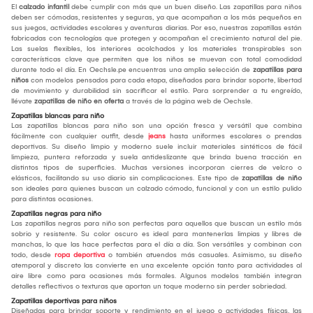
El
calzado infantil
debe cumplir con más que un buen diseño. Las zapatillas para niños
deben ser cómodas, resistentes y seguras, ya que acompañan a los más pequeños en
sus juegos, actividades escolares y aventuras diarias. Por eso, nuestras zapatillas están
fabricadas con tecnologías que protegen y acompañan el crecimiento natural del pie.
Las suelas flexibles, los interiores acolchados y los materiales transpirables son
características clave que permiten que los niños se muevan con total comodidad
durante todo el día. En Oechsle.pe encuentras una amplia selección de
zapatillas para
niños
con modelos pensados para cada etapa, diseñados para brindar soporte, libertad
de movimiento y durabilidad sin sacrificar el estilo. Para sorprender a tu engreído,
llévate
zapatillas de niño en oferta
a través de la página web de Oechsle.
Zapatillas blancas para niño
Las zapatillas blancas para niño son una opción fresca y versátil que combina
fácilmente con cualquier outfit, desde
jeans
hasta uniformes escolares o prendas
deportivas. Su diseño limpio y moderno suele incluir materiales sintéticos de fácil
limpieza, puntera reforzada y suela antideslizante que brinda buena tracción en
distintos tipos de superficies. Muchas versiones incorporan cierres de velcro o
elásticos, facilitando su uso diario sin complicaciones. Este tipo de
zapatillas de niño
son ideales para quienes buscan un calzado cómodo, funcional y con un estilo pulido
para distintas ocasiones.
Zapatillas negras para niño
Las zapatillas negras para niño son perfectas para aquellos que buscan un estilo más
sobrio y resistente. Su color oscuro es ideal para mantenerlas limpias y libres de
manchas, lo que las hace perfectas para el día a día. Son versátiles y combinan con
todo, desde
ropa deportiva
o también atuendos más casuales. Asimismo, su diseño
atemporal y discreto las convierte en una excelente opción tanto para actividades al
aire libre como para ocasiones más formales. Algunos modelos también integran
detalles reflectivos o texturas que aportan un toque moderno sin perder sobriedad.
Zapatillas deportivas para niños
Diseñadas para brindar soporte y rendimiento en el juego o actividades físicas, las