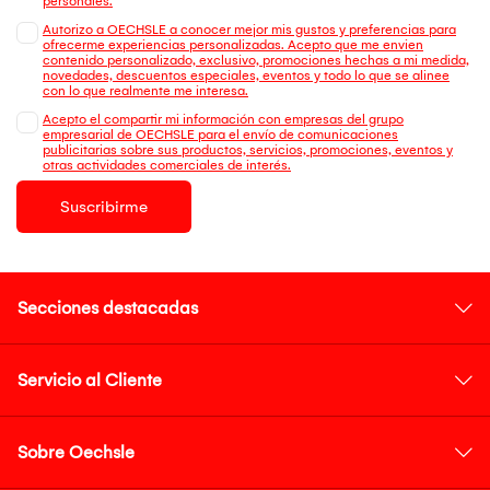
personales.
Autorizo a OECHSLE a conocer mejor mis gustos y preferencias para
ofrecerme experiencias personalizadas. Acepto que me envien
contenido personalizado, exclusivo, promociones hechas a mi medida,
novedades, descuentos especiales, eventos y todo lo que se alinee
con lo que realmente me interesa.
Acepto el compartir mi información con empresas del grupo
empresarial de OECHSLE para el envío de comunicaciones
publicitarias sobre sus productos, servicios, promociones, eventos y
otras actividades comerciales de interés.
Suscribirme
Secciones destacadas
Servicio al Cliente
Sobre Oechsle