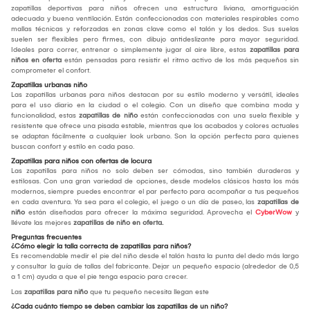
zapatillas deportivas para niños ofrecen una estructura liviana, amortiguación
adecuada y buena ventilación. Están confeccionadas con materiales respirables como
mallas técnicas y reforzadas en zonas clave como el talón y los dedos. Sus suelas
suelen ser flexibles pero firmes, con dibujo antideslizante para mayor seguridad.
Ideales para correr, entrenar o simplemente jugar al aire libre, estas
zapatillas para
niños en oferta
están pensadas para resistir el ritmo activo de los más pequeños sin
comprometer el confort.
Zapatillas urbanas niño
Las zapatillas urbanas para niños destacan por su estilo moderno y versátil, ideales
para el uso diario en la ciudad o el colegio. Con un diseño que combina moda y
funcionalidad, estas
zapatillas de niño
están confeccionadas con una suela flexible y
resistente que ofrece una pisada estable, mientras que los acabados y colores actuales
se adaptan fácilmente a cualquier look urbano. Son la opción perfecta para quienes
buscan confort y estilo en cada paso.
Zapatillas para niños con ofertas de locura
Las zapatillas para niños no solo deben ser cómodas, sino también duraderas y
estilosas. Con una gran variedad de opciones, desde modelos clásicos hasta los más
modernos, siempre puedes encontrar el par perfecto para acompañar a tus pequeños
en cada aventura. Ya sea para el colegio, el juego o un día de paseo, las
zapatillas de
niño
están diseñadas para ofrecer la máxima seguridad. Aprovecha el
CyberWow
y
llévate las mejores
zapatillas de niño en oferta.
Preguntas frecuentes
¿Cómo elegir la talla correcta de zapatillas para niños?
Es recomendable medir el pie del niño desde el talón hasta la punta del dedo más largo
y consultar la guía de tallas del fabricante. Dejar un pequeño espacio (alrededor de 0,5
a 1 cm) ayuda a que el pie tenga espacio para crecer.
Las
zapatillas para niño
que tu pequeño necesita llegan este
¿Cada cuánto tiempo se deben cambiar las zapatillas de un niño?