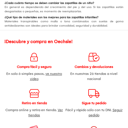
¿Cada cuánto tiempo se deben cambiar las zapatillas de un niño?
En general es dependiendo del crecimiento del pie y del uso. Si las zapatillas están
desgastadas o pequeñas, es momento de reemplazarlas.
¿Qué tipo de materiales son los mejores para las zapatillas infantiles?
Materiales transpirables como malla o lona combinados con suelas de goma
antideslizantes son ideales para brindar comodidad, seguridad y durabilidad.
¡Descubre y compra en Oechsle!
Compra fácil y seguro
Cambios y devoluciones
En solo 6 simples pasos,
ve nuestro
En nuestras 26 tiendas a nivel
video
nacional
Retiro en tienda
Sigue tu pedido
Compra online y retira en tienda.
Ver
Fácil y rápido sólo con tu DNI.
Seguir
tiendas
pedido