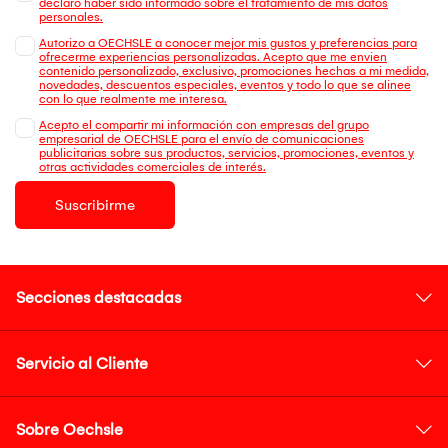
declaro haber sido informado sobre el tratamiento de mis datos
personales.
Autorizo a OECHSLE a conocer mejor mis gustos y preferencias para
ofrecerme experiencias personalizadas. Acepto que me envien
contenido personalizado, exclusivo, promociones hechas a mi medida,
novedades, descuentos especiales, eventos y todo lo que se alinee
con lo que realmente me interesa.
Acepto el compartir mi información con empresas del grupo
empresarial de OECHSLE para el envío de comunicaciones
publicitarias sobre sus productos, servicios, promociones, eventos y
otras actividades comerciales de interés.
Suscribirme
Secciones destacadas
Servicio al Cliente
Sobre Oechsle