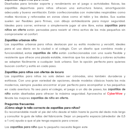
Diseñadas para brindar soporte y rendimiento en el juego o actividades físicas, las
zapatillas deportivas para niños ofrecen una estructura liviana, amortiguación
adecuada y buena ventilación. Están confeccionadas con materiales respirables como
mallas técnicas y reforzadas en zonas clave como el talón y los dedos. Sus suelas
suelen ser flexibles pero firmes, con dibujo antideslizante para mayor seguridad.
Ideales para correr, entrenar o simplemente jugar al aire libre, estas
zapatillas para
niños en oferta
están pensadas para resistir el ritmo activo de los más pequeños sin
comprometer el confort.
Zapatillas urbanas niño
Las zapatillas urbanas para niños destacan por su estilo moderno y versátil, ideales
para el uso diario en la ciudad o el colegio. Con un diseño que combina moda y
funcionalidad, estas
zapatillas de niño
están confeccionadas con una suela flexible y
resistente que ofrece una pisada estable, mientras que los acabados y colores actuales
se adaptan fácilmente a cualquier look urbano. Son la opción perfecta para quienes
buscan confort y estilo en cada paso.
Zapatillas para niños con ofertas de locura
Las zapatillas para niños no solo deben ser cómodas, sino también duraderas y
estilosas. Con una gran variedad de opciones, desde modelos clásicos hasta los más
modernos, siempre puedes encontrar el par perfecto para acompañar a tus pequeños
en cada aventura. Ya sea para el colegio, el juego o un día de paseo, las
zapatillas de
niño
están diseñadas para ofrecer la máxima seguridad. Aprovecha el
CyberWow
y
llévate las mejores
zapatillas de niño en oferta.
Preguntas frecuentes
¿Cómo elegir la talla correcta de zapatillas para niños?
Es recomendable medir el pie del niño desde el talón hasta la punta del dedo más largo
y consultar la guía de tallas del fabricante. Dejar un pequeño espacio (alrededor de 0,5
a 1 cm) ayuda a que el pie tenga espacio para crecer.
Las
zapatillas para niño
que tu pequeño necesita llegan este