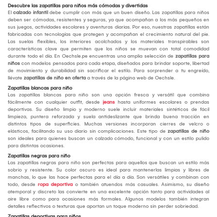
Descubre las zapatillas para niños más cómodas y divertidas
El
calzado infantil
debe cumplir con más que un buen diseño. Las zapatillas para niños
deben ser cómodas, resistentes y seguras, ya que acompañan a los más pequeños en
sus juegos, actividades escolares y aventuras diarias. Por eso, nuestras zapatillas están
fabricadas con tecnologías que protegen y acompañan el crecimiento natural del pie.
Las suelas flexibles, los interiores acolchados y los materiales transpirables son
características clave que permiten que los niños se muevan con total comodidad
durante todo el día. En Oechsle.pe encuentras una amplia selección de
zapatillas para
niños
con modelos pensados para cada etapa, diseñados para brindar soporte, libertad
de movimiento y durabilidad sin sacrificar el estilo. Para sorprender a tu engreído,
llévate
zapatillas de niño en oferta
a través de la página web de Oechsle.
Zapatillas blancas para niño
Las zapatillas blancas para niño son una opción fresca y versátil que combina
fácilmente con cualquier outfit, desde
jeans
hasta uniformes escolares o prendas
deportivas. Su diseño limpio y moderno suele incluir materiales sintéticos de fácil
limpieza, puntera reforzada y suela antideslizante que brinda buena tracción en
distintos tipos de superficies. Muchas versiones incorporan cierres de velcro o
elásticos, facilitando su uso diario sin complicaciones. Este tipo de
zapatillas de niño
son ideales para quienes buscan un calzado cómodo, funcional y con un estilo pulido
para distintas ocasiones.
Zapatillas negras para niño
Las zapatillas negras para niño son perfectas para aquellos que buscan un estilo más
sobrio y resistente. Su color oscuro es ideal para mantenerlas limpias y libres de
manchas, lo que las hace perfectas para el día a día. Son versátiles y combinan con
todo, desde
ropa deportiva
o también atuendos más casuales. Asimismo, su diseño
atemporal y discreto las convierte en una excelente opción tanto para actividades al
aire libre como para ocasiones más formales. Algunos modelos también integran
detalles reflectivos o texturas que aportan un toque moderno sin perder sobriedad.
Zapatillas deportivas para niños