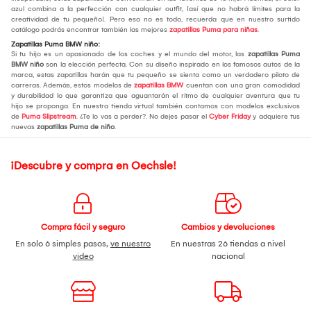
azul combina a la perfección con cualquier outfit, ¡así que no habrá límites para la
creatividad de tu pequeño!. Pero eso no es todo, recuerda que en nuestro surtido
catálogo podrás encontrar también las mejores
zapatillas Puma para niñas
.
Zapatillas Puma BMW niño:
Si tu hijo es un apasionado de los coches y el mundo del motor, las
zapatillas Puma
BMW niño
son la elección perfecta. Con su diseño inspirado en los famosos autos de la
marca, estas zapatillas harán que tu pequeño se sienta como un verdadero piloto de
carreras. Además, estos modelos de
zapatillas BMW
cuentan con una gran comodidad
y durabilidad lo que garantiza que aguantarán el ritmo de cualquier aventura que tu
hijo se proponga. En nuestra tienda virtual también contamos con modelos exclusivos
de
Puma Slipstream
. ¿Te lo vas a perder?. No dejes pasar el
Cyber Friday
y adquiere tus
nuevas
zapatillas Puma de niño
.
¡Descubre y compra en Oechsle!
Compra fácil y seguro
Cambios y devoluciones
En solo 6 simples pasos,
ve nuestro
En nuestras 26 tiendas a nivel
video
nacional