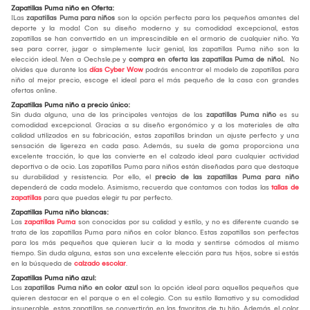
Zapatillas Puma niño en Oferta:
¡Las
zapatillas Puma para niños
son la opción perfecta para los pequeños amantes del
deporte y la moda! Con su diseño moderno y su comodidad excepcional, estas
zapatillas se han convertido en un imprescindible en el armario de cualquier niño. Ya
sea para correr, jugar o simplemente lucir genial, las zapatillas Puma niño son la
elección ideal. ¡Ven a Oechsle.pe y
compra en oferta las zapatillas Puma de niño!.
No
olvides que durante los
días Cyber Wow
podrás encontrar el modelo de zapatillas para
niño al mejor precio, escoge el ideal para el más pequeño de la casa con grandes
ofertas online.
Zapatillas Puma niño a precio único:
Sin duda alguna, una de las principales ventajas de las
zapatillas Puma niño
es su
comodidad excepcional. Gracias a su diseño ergonómico y a los materiales de alta
calidad utilizados en su fabricación, estas zapatillas brindan un ajuste perfecto y una
sensación de ligereza en cada paso. Además, su suela de goma proporciona una
excelente tracción, lo que las convierte en el calzado ideal para cualquier actividad
deportiva o de ocio. Las zapatillas Puma para niños están diseñadas para que destaque
su durabilidad y resistencia. Por ello, el
precio de las zapatillas Puma para niño
dependerá de cada modelo. Asimismo, recuerda que contamos con todas las
tallas de
zapatillas
para que puedas elegir tu par perfecto.
Zapatillas Puma niño blancas:
Las
zapatillas Puma
son conocidas por su calidad y estilo, y no es diferente cuando se
trata de las zapatillas Puma para niños en color blanco. Estas zapatillas son perfectas
para los más pequeños que quieren lucir a la moda y sentirse cómodos al mismo
tiempo. Sin duda alguna, estas son una excelente elección para tus hijos, sobre si estás
en la búsqueda de
calzado escolar
.
Zapatillas Puma niño azul:
Las
zapatillas Puma niño en color azul
son la opción ideal para aquellos pequeños que
quieren destacar en el parque o en el colegio. Con su estilo llamativo y su comodidad
insuperable, estas zapatillas se convertirán en las favoritas de tu hijo. Además, el color