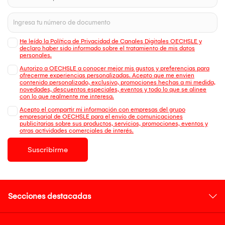
He leído la Política de Privacidad de Canales Digitales OECHSLE y
declaro haber sido informado sobre el tratamiento de mis datos
personales.
Autorizo a OECHSLE a conocer mejor mis gustos y preferencias para
ofrecerme experiencias personalizadas. Acepto que me envien
contenido personalizado, exclusivo, promociones hechas a mi medida,
novedades, descuentos especiales, eventos y todo lo que se alinee
con lo que realmente me interesa.
Acepto el compartir mi información con empresas del grupo
empresarial de OECHSLE para el envío de comunicaciones
publicitarias sobre sus productos, servicios, promociones, eventos y
otras actividades comerciales de interés.
Suscribirme
Secciones destacadas