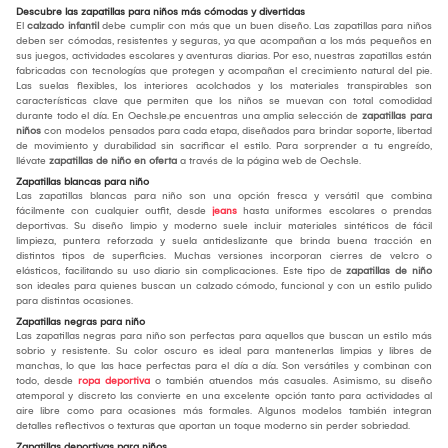
Descubre las zapatillas para niños más cómodas y divertidas
El
calzado infantil
debe cumplir con más que un buen diseño. Las zapatillas para niños
deben ser cómodas, resistentes y seguras, ya que acompañan a los más pequeños en
sus juegos, actividades escolares y aventuras diarias. Por eso, nuestras zapatillas están
fabricadas con tecnologías que protegen y acompañan el crecimiento natural del pie.
Las suelas flexibles, los interiores acolchados y los materiales transpirables son
características clave que permiten que los niños se muevan con total comodidad
durante todo el día. En Oechsle.pe encuentras una amplia selección de
zapatillas para
niños
con modelos pensados para cada etapa, diseñados para brindar soporte, libertad
de movimiento y durabilidad sin sacrificar el estilo. Para sorprender a tu engreído,
llévate
zapatillas de niño en oferta
a través de la página web de Oechsle.
Zapatillas blancas para niño
Las zapatillas blancas para niño son una opción fresca y versátil que combina
fácilmente con cualquier outfit, desde
jeans
hasta uniformes escolares o prendas
deportivas. Su diseño limpio y moderno suele incluir materiales sintéticos de fácil
limpieza, puntera reforzada y suela antideslizante que brinda buena tracción en
distintos tipos de superficies. Muchas versiones incorporan cierres de velcro o
elásticos, facilitando su uso diario sin complicaciones. Este tipo de
zapatillas de niño
son ideales para quienes buscan un calzado cómodo, funcional y con un estilo pulido
para distintas ocasiones.
Zapatillas negras para niño
Las zapatillas negras para niño son perfectas para aquellos que buscan un estilo más
sobrio y resistente. Su color oscuro es ideal para mantenerlas limpias y libres de
manchas, lo que las hace perfectas para el día a día. Son versátiles y combinan con
todo, desde
ropa deportiva
o también atuendos más casuales. Asimismo, su diseño
atemporal y discreto las convierte en una excelente opción tanto para actividades al
aire libre como para ocasiones más formales. Algunos modelos también integran
detalles reflectivos o texturas que aportan un toque moderno sin perder sobriedad.
Zapatillas deportivas para niños