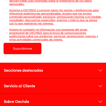
declaro haber sido informado sobre el tratamiento de mis datos
personales.
Autorizo a OECHSLE a conocer mejor mis gustos y preferencias para
ofrecerme experiencias personalizadas. Acepto que me envien
contenido personalizado, exclusivo, promociones hechas a mi medida,
novedades, descuentos especiales, eventos y todo lo que se alinee
con lo que realmente me interesa.
Acepto el compartir mi información con empresas del grupo
empresarial de OECHSLE para el envío de comunicaciones
publicitarias sobre sus productos, servicios, promociones, eventos y
otras actividades comerciales de interés.
Suscribirme
Secciones destacadas
Servicio al Cliente
Sobre Oechsle