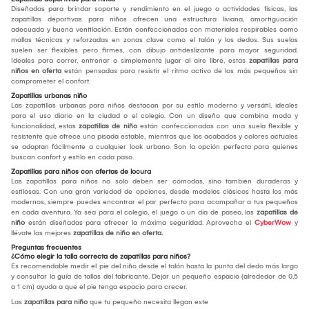
Diseñadas para brindar soporte y rendimiento en el juego o actividades físicas, las
zapatillas deportivas para niños ofrecen una estructura liviana, amortiguación
adecuada y buena ventilación. Están confeccionadas con materiales respirables como
mallas técnicas y reforzadas en zonas clave como el talón y los dedos. Sus suelas
suelen ser flexibles pero firmes, con dibujo antideslizante para mayor seguridad.
Ideales para correr, entrenar o simplemente jugar al aire libre, estas
zapatillas para
niños en oferta
están pensadas para resistir el ritmo activo de los más pequeños sin
comprometer el confort.
Zapatillas urbanas niño
Las zapatillas urbanas para niños destacan por su estilo moderno y versátil, ideales
para el uso diario en la ciudad o el colegio. Con un diseño que combina moda y
funcionalidad, estas
zapatillas de niño
están confeccionadas con una suela flexible y
resistente que ofrece una pisada estable, mientras que los acabados y colores actuales
se adaptan fácilmente a cualquier look urbano. Son la opción perfecta para quienes
buscan confort y estilo en cada paso.
Zapatillas para niños con ofertas de locura
Las zapatillas para niños no solo deben ser cómodas, sino también duraderas y
estilosas. Con una gran variedad de opciones, desde modelos clásicos hasta los más
modernos, siempre puedes encontrar el par perfecto para acompañar a tus pequeños
en cada aventura. Ya sea para el colegio, el juego o un día de paseo, las
zapatillas de
niño
están diseñadas para ofrecer la máxima seguridad. Aprovecha el
CyberWow
y
llévate las mejores
zapatillas de niño en oferta.
Preguntas frecuentes
¿Cómo elegir la talla correcta de zapatillas para niños?
Es recomendable medir el pie del niño desde el talón hasta la punta del dedo más largo
y consultar la guía de tallas del fabricante. Dejar un pequeño espacio (alrededor de 0,5
a 1 cm) ayuda a que el pie tenga espacio para crecer.
Las
zapatillas para niño
que tu pequeño necesita llegan este