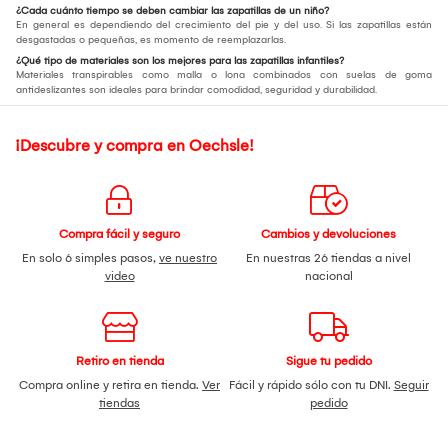
¿Cada cuánto tiempo se deben cambiar las zapatillas de un niño?
En general es dependiendo del crecimiento del pie y del uso. Si las zapatillas están
desgastadas o pequeñas, es momento de reemplazarlas.
¿Qué tipo de materiales son los mejores para las zapatillas infantiles?
Materiales transpirables como malla o lona combinados con suelas de goma
antideslizantes son ideales para brindar comodidad, seguridad y durabilidad.
¡Descubre y compra en Oechsle!
Compra fácil y seguro
Cambios y devoluciones
En solo 6 simples pasos,
ve nuestro
En nuestras 26 tiendas a nivel
video
nacional
Retiro en tienda
Sigue tu pedido
Compra online y retira en tienda.
Ver
Fácil y rápido sólo con tu DNI.
Seguir
tiendas
pedido