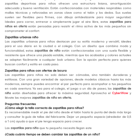
zapatillas deportivas para niños ofrecen una estructura liviana, amortiguación
adecuada y buena ventilación. Están confeccionadas con materiales respirables como
mallas técnicas y reforzadas en zonas clave como el talón y los dedos. Sus suelas
suelen ser flexibles pero firmes, con dibujo antideslizante para mayor seguridad.
Ideales para correr, entrenar o simplemente jugar al aire libre, estas
zapatillas para
niños en oferta
están pensadas para resistir el ritmo activo de los más pequeños sin
comprometer el confort.
Zapatillas urbanas niño
Las zapatillas urbanas para niños destacan por su estilo moderno y versátil, ideales
para el uso diario en la ciudad o el colegio. Con un diseño que combina moda y
funcionalidad, estas
zapatillas de niño
están confeccionadas con una suela flexible y
resistente que ofrece una pisada estable, mientras que los acabados y colores actuales
se adaptan fácilmente a cualquier look urbano. Son la opción perfecta para quienes
buscan confort y estilo en cada paso.
Zapatillas para niños con ofertas de locura
Las zapatillas para niños no solo deben ser cómodas, sino también duraderas y
estilosas. Con una gran variedad de opciones, desde modelos clásicos hasta los más
modernos, siempre puedes encontrar el par perfecto para acompañar a tus pequeños
en cada aventura. Ya sea para el colegio, el juego o un día de paseo, las
zapatillas de
niño
están diseñadas para ofrecer la máxima seguridad. Aprovecha el
CyberWow
y
llévate las mejores
zapatillas de niño en oferta.
Preguntas frecuentes
¿Cómo elegir la talla correcta de zapatillas para niños?
Es recomendable medir el pie del niño desde el talón hasta la punta del dedo más largo
y consultar la guía de tallas del fabricante. Dejar un pequeño espacio (alrededor de 0,5
a 1 cm) ayuda a que el pie tenga espacio para crecer.
Las
zapatillas para niño
que tu pequeño necesita llegan este
¿Cada cuánto tiempo se deben cambiar las zapatillas de un niño?