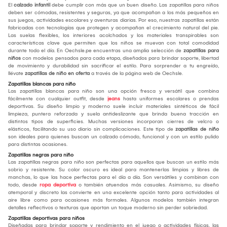
El
calzado infantil
debe cumplir con más que un buen diseño. Las zapatillas para niños
deben ser cómodas, resistentes y seguras, ya que acompañan a los más pequeños en
sus juegos, actividades escolares y aventuras diarias. Por eso, nuestras zapatillas están
fabricadas con tecnologías que protegen y acompañan el crecimiento natural del pie.
Las suelas flexibles, los interiores acolchados y los materiales transpirables son
características clave que permiten que los niños se muevan con total comodidad
durante todo el día. En Oechsle.pe encuentras una amplia selección de
zapatillas para
niños
con modelos pensados para cada etapa, diseñados para brindar soporte, libertad
de movimiento y durabilidad sin sacrificar el estilo. Para sorprender a tu engreído,
llévate
zapatillas de niño en oferta
a través de la página web de Oechsle.
Zapatillas blancas para niño
Las zapatillas blancas para niño son una opción fresca y versátil que combina
fácilmente con cualquier outfit, desde
jeans
hasta uniformes escolares o prendas
deportivas. Su diseño limpio y moderno suele incluir materiales sintéticos de fácil
limpieza, puntera reforzada y suela antideslizante que brinda buena tracción en
distintos tipos de superficies. Muchas versiones incorporan cierres de velcro o
elásticos, facilitando su uso diario sin complicaciones. Este tipo de
zapatillas de niño
son ideales para quienes buscan un calzado cómodo, funcional y con un estilo pulido
para distintas ocasiones.
Zapatillas negras para niño
Las zapatillas negras para niño son perfectas para aquellos que buscan un estilo más
sobrio y resistente. Su color oscuro es ideal para mantenerlas limpias y libres de
manchas, lo que las hace perfectas para el día a día. Son versátiles y combinan con
todo, desde
ropa deportiva
o también atuendos más casuales. Asimismo, su diseño
atemporal y discreto las convierte en una excelente opción tanto para actividades al
aire libre como para ocasiones más formales. Algunos modelos también integran
detalles reflectivos o texturas que aportan un toque moderno sin perder sobriedad.
Zapatillas deportivas para niños
Diseñadas para brindar soporte y rendimiento en el juego o actividades físicas, las