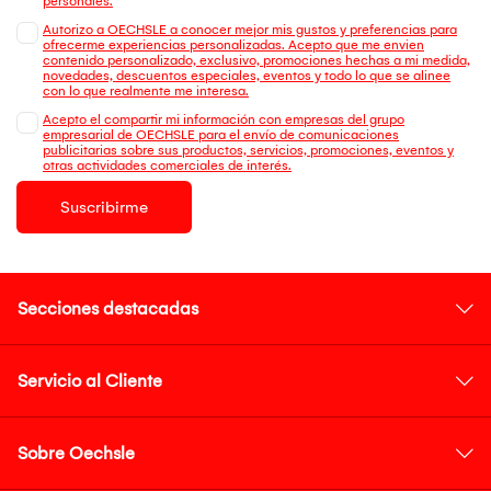
personales.
Autorizo a OECHSLE a conocer mejor mis gustos y preferencias para
ofrecerme experiencias personalizadas. Acepto que me envien
contenido personalizado, exclusivo, promociones hechas a mi medida,
novedades, descuentos especiales, eventos y todo lo que se alinee
con lo que realmente me interesa.
Acepto el compartir mi información con empresas del grupo
empresarial de OECHSLE para el envío de comunicaciones
publicitarias sobre sus productos, servicios, promociones, eventos y
otras actividades comerciales de interés.
Suscribirme
Secciones destacadas
Servicio al Cliente
Sobre Oechsle