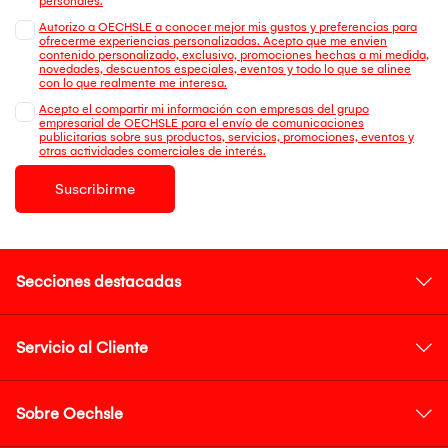
personales.
Autorizo a OECHSLE a conocer mejor mis gustos y preferencias para
ofrecerme experiencias personalizadas. Acepto que me envien
contenido personalizado, exclusivo, promociones hechas a mi medida,
novedades, descuentos especiales, eventos y todo lo que se alinee
con lo que realmente me interesa.
Acepto el compartir mi información con empresas del grupo
empresarial de OECHSLE para el envío de comunicaciones
publicitarias sobre sus productos, servicios, promociones, eventos y
otras actividades comerciales de interés.
Suscribirme
Secciones destacadas
Servicio al Cliente
Sobre Oechsle