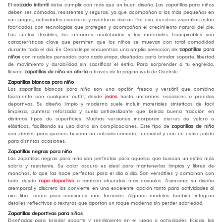
El
calzado infantil
debe cumplir con más que un buen diseño. Las zapatillas para niños
deben ser cómodas, resistentes y seguras, ya que acompañan a los más pequeños en
sus juegos, actividades escolares y aventuras diarias. Por eso, nuestras zapatillas están
fabricadas con tecnologías que protegen y acompañan el crecimiento natural del pie.
Las suelas flexibles, los interiores acolchados y los materiales transpirables son
características clave que permiten que los niños se muevan con total comodidad
durante todo el día. En Oechsle.pe encuentras una amplia selección de
zapatillas para
niños
con modelos pensados para cada etapa, diseñados para brindar soporte, libertad
de movimiento y durabilidad sin sacrificar el estilo. Para sorprender a tu engreído,
llévate
zapatillas de niño en oferta
a través de la página web de Oechsle.
Zapatillas blancas para niño
Las zapatillas blancas para niño son una opción fresca y versátil que combina
fácilmente con cualquier outfit, desde
jeans
hasta uniformes escolares o prendas
deportivas. Su diseño limpio y moderno suele incluir materiales sintéticos de fácil
limpieza, puntera reforzada y suela antideslizante que brinda buena tracción en
distintos tipos de superficies. Muchas versiones incorporan cierres de velcro o
elásticos, facilitando su uso diario sin complicaciones. Este tipo de
zapatillas de niño
son ideales para quienes buscan un calzado cómodo, funcional y con un estilo pulido
para distintas ocasiones.
Zapatillas negras para niño
Las zapatillas negras para niño son perfectas para aquellos que buscan un estilo más
sobrio y resistente. Su color oscuro es ideal para mantenerlas limpias y libres de
manchas, lo que las hace perfectas para el día a día. Son versátiles y combinan con
todo, desde
ropa deportiva
o también atuendos más casuales. Asimismo, su diseño
atemporal y discreto las convierte en una excelente opción tanto para actividades al
aire libre como para ocasiones más formales. Algunos modelos también integran
detalles reflectivos o texturas que aportan un toque moderno sin perder sobriedad.
Zapatillas deportivas para niños
Diseñadas para brindar soporte y rendimiento en el juego o actividades físicas, las