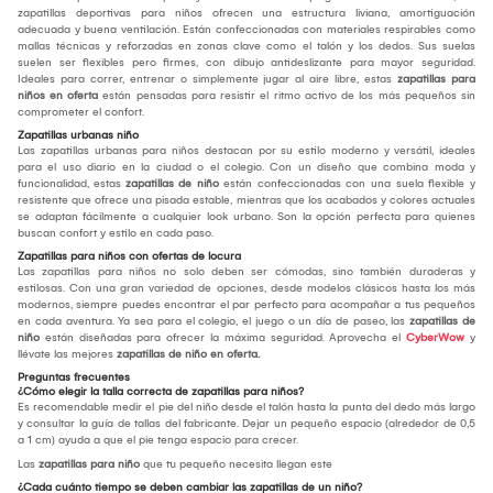
zapatillas deportivas para niños ofrecen una estructura liviana, amortiguación
adecuada y buena ventilación. Están confeccionadas con materiales respirables como
mallas técnicas y reforzadas en zonas clave como el talón y los dedos. Sus suelas
suelen ser flexibles pero firmes, con dibujo antideslizante para mayor seguridad.
Ideales para correr, entrenar o simplemente jugar al aire libre, estas
zapatillas para
niños en oferta
están pensadas para resistir el ritmo activo de los más pequeños sin
comprometer el confort.
Zapatillas urbanas niño
Las zapatillas urbanas para niños destacan por su estilo moderno y versátil, ideales
para el uso diario en la ciudad o el colegio. Con un diseño que combina moda y
funcionalidad, estas
zapatillas de niño
están confeccionadas con una suela flexible y
resistente que ofrece una pisada estable, mientras que los acabados y colores actuales
se adaptan fácilmente a cualquier look urbano. Son la opción perfecta para quienes
buscan confort y estilo en cada paso.
Zapatillas para niños con ofertas de locura
Las zapatillas para niños no solo deben ser cómodas, sino también duraderas y
estilosas. Con una gran variedad de opciones, desde modelos clásicos hasta los más
modernos, siempre puedes encontrar el par perfecto para acompañar a tus pequeños
en cada aventura. Ya sea para el colegio, el juego o un día de paseo, las
zapatillas de
niño
están diseñadas para ofrecer la máxima seguridad. Aprovecha el
CyberWow
y
llévate las mejores
zapatillas de niño en oferta.
Preguntas frecuentes
¿Cómo elegir la talla correcta de zapatillas para niños?
Es recomendable medir el pie del niño desde el talón hasta la punta del dedo más largo
y consultar la guía de tallas del fabricante. Dejar un pequeño espacio (alrededor de 0,5
a 1 cm) ayuda a que el pie tenga espacio para crecer.
Las
zapatillas para niño
que tu pequeño necesita llegan este
¿Cada cuánto tiempo se deben cambiar las zapatillas de un niño?