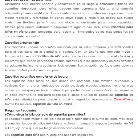
Diseñadas para brindar soporte y rendimiento en el juego o actividades físicas, las
zapatillas deportivas para niños ofrecen una estructura liviana, amortiguación
adecuada y buena ventilación. Están confeccionadas con materiales respirables como
mallas técnicas y reforzadas en zonas clave como el talón y los dedos. Sus suelas
suelen ser flexibles pero firmes, con dibujo antideslizante para mayor seguridad.
Ideales para correr, entrenar o simplemente jugar al aire libre, estas
zapatillas para
niños en oferta
están pensadas para resistir el ritmo activo de los más pequeños sin
comprometer el confort.
Zapatillas urbanas niño
Las zapatillas urbanas para niños destacan por su estilo moderno y versátil, ideales
para el uso diario en la ciudad o el colegio. Con un diseño que combina moda y
funcionalidad, estas
zapatillas de niño
están confeccionadas con una suela flexible y
resistente que ofrece una pisada estable, mientras que los acabados y colores actuales
se adaptan fácilmente a cualquier look urbano. Son la opción perfecta para quienes
buscan confort y estilo en cada paso.
Zapatillas para niños con ofertas de locura
Las zapatillas para niños no solo deben ser cómodas, sino también duraderas y
estilosas. Con una gran variedad de opciones, desde modelos clásicos hasta los más
modernos, siempre puedes encontrar el par perfecto para acompañar a tus pequeños
en cada aventura. Ya sea para el colegio, el juego o un día de paseo, las
zapatillas de
niño
están diseñadas para ofrecer la máxima seguridad. Aprovecha el
CyberWow
y
llévate las mejores
zapatillas de niño en oferta.
Preguntas frecuentes
¿Cómo elegir la talla correcta de zapatillas para niños?
Es recomendable medir el pie del niño desde el talón hasta la punta del dedo más largo
y consultar la guía de tallas del fabricante. Dejar un pequeño espacio (alrededor de 0,5
a 1 cm) ayuda a que el pie tenga espacio para crecer.
Las
zapatillas para niño
que tu pequeño necesita llegan este