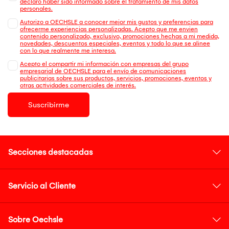
declaro haber sido informado sobre el tratamiento de mis datos
personales.
Autorizo a OECHSLE a conocer mejor mis gustos y preferencias para
ofrecerme experiencias personalizadas. Acepto que me envien
contenido personalizado, exclusivo, promociones hechas a mi medida,
novedades, descuentos especiales, eventos y todo lo que se alinee
con lo que realmente me interesa.
Acepto el compartir mi información con empresas del grupo
empresarial de OECHSLE para el envío de comunicaciones
publicitarias sobre sus productos, servicios, promociones, eventos y
otras actividades comerciales de interés.
Suscribirme
Secciones destacadas
Servicio al Cliente
Sobre Oechsle