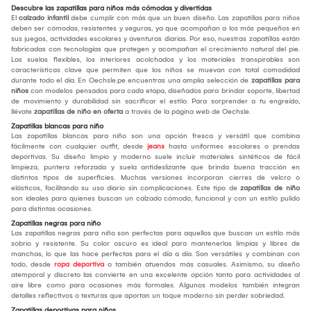
Descubre las zapatillas para niños más cómodas y divertidas
El
calzado infantil
debe cumplir con más que un buen diseño. Las zapatillas para niños
deben ser cómodas, resistentes y seguras, ya que acompañan a los más pequeños en
sus juegos, actividades escolares y aventuras diarias. Por eso, nuestras zapatillas están
fabricadas con tecnologías que protegen y acompañan el crecimiento natural del pie.
Las suelas flexibles, los interiores acolchados y los materiales transpirables son
características clave que permiten que los niños se muevan con total comodidad
durante todo el día. En Oechsle.pe encuentras una amplia selección de
zapatillas para
niños
con modelos pensados para cada etapa, diseñados para brindar soporte, libertad
de movimiento y durabilidad sin sacrificar el estilo. Para sorprender a tu engreído,
llévate
zapatillas de niño en oferta
a través de la página web de Oechsle.
Zapatillas blancas para niño
Las zapatillas blancas para niño son una opción fresca y versátil que combina
fácilmente con cualquier outfit, desde
jeans
hasta uniformes escolares o prendas
deportivas. Su diseño limpio y moderno suele incluir materiales sintéticos de fácil
limpieza, puntera reforzada y suela antideslizante que brinda buena tracción en
distintos tipos de superficies. Muchas versiones incorporan cierres de velcro o
elásticos, facilitando su uso diario sin complicaciones. Este tipo de
zapatillas de niño
son ideales para quienes buscan un calzado cómodo, funcional y con un estilo pulido
para distintas ocasiones.
Zapatillas negras para niño
Las zapatillas negras para niño son perfectas para aquellos que buscan un estilo más
sobrio y resistente. Su color oscuro es ideal para mantenerlas limpias y libres de
manchas, lo que las hace perfectas para el día a día. Son versátiles y combinan con
todo, desde
ropa deportiva
o también atuendos más casuales. Asimismo, su diseño
atemporal y discreto las convierte en una excelente opción tanto para actividades al
aire libre como para ocasiones más formales. Algunos modelos también integran
detalles reflectivos o texturas que aportan un toque moderno sin perder sobriedad.
Zapatillas deportivas para niños