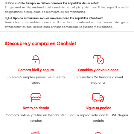
¿Cada cuánto tiempo se deben cambiar las zapatillas de un niño?
En general es dependiendo del crecimiento del pie y del uso. Si las zapatillas están
desgastadas o pequeñas, es momento de reemplazarlas.
¿Qué tipo de materiales son los mejores para las zapatillas infantiles?
Materiales transpirables como malla o lona combinados con suelas de goma
antideslizantes son ideales para brindar comodidad, seguridad y durabilidad.
¡Descubre y compra en Oechsle!
Compra fácil y seguro
Cambios y devoluciones
En solo 6 simples pasos,
ve nuestro
En nuestras 26 tiendas a nivel
video
nacional
Retiro en tienda
Sigue tu pedido
Compra online y retira en tienda.
Ver
Fácil y rápido sólo con tu DNI.
Seguir
tiendas
pedido