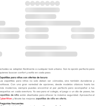
actuales se adaptan fácilmente a cualquier look urbano. Son la opción perfecta para
quienes buscan confort y estilo en cada paso.
Zapatillas para niños con ofertas de locura
Las zapatillas para niños no solo deben ser cómodas, sino también duraderas y
estilosas. Con una gran variedad de opciones, desde modelos clásicos hasta los
más modernos, siempre puedes encontrar el par perfecto para acompañar a tus
pequeños en cada aventura. Ya sea para el colegio, el juego o un día de paseo, las
zapatillas de niño
están diseñadas para ofrecer la máxima seguridad. Aprovecha el
CyberWow
y llévate las mejores
zapatillas de niño en oferta.
Preguntas frecuentes