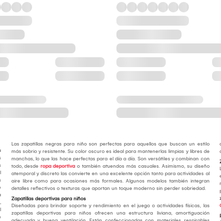
Las zapatillas negras para niño son perfectas para aquellos que buscan un estilo
a
más sobrio y resistente. Su color oscuro es ideal para mantenerlas limpias y libres de
s
manchas, lo que las hace perfectas para el día a día. Son versátiles y combinan con
s
todo, desde
ropa deportiva
o también atuendos más casuales. Asimismo, su diseño
l
atemporal y discreto las convierte en una excelente opción tanto para actividades al
s
aire libre como para ocasiones más formales. Algunos modelos también integran
e
detalles reflectivos o texturas que aportan un toque moderno sin perder sobriedad.
a
Zapatillas deportivas para niños
,
Diseñadas para brindar soporte y rendimiento en el juego o actividades físicas, las
l
zapatillas deportivas para niños ofrecen una estructura liviana, amortiguación
e
adecuada y buena ventilación. Están confeccionadas con materiales respirables