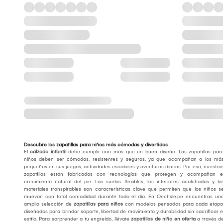
Descubre las zapatillas para niños más cómodas y divertidas
El
calzado infantil
debe cumplir con más que un buen diseño. Las zapatillas par
niños deben ser cómodas, resistentes y seguras, ya que acompañan a los má
pequeños en sus juegos, actividades escolares y aventuras diarias. Por eso, nuestra
zapatillas están fabricadas con tecnologías que protegen y acompañan e
crecimiento natural del pie. Las suelas flexibles, los interiores acolchados y lo
materiales transpirables son características clave que permiten que los niños s
muevan con total comodidad durante todo el día. En Oechsle.pe encuentras un
amplia selección de
zapatillas para niños
con modelos pensados para cada etapa
diseñados para brindar soporte, libertad de movimiento y durabilidad sin sacrificar e
estilo. Para sorprender a tu engreído, llévate
zapatillas de niño en oferta
a través d