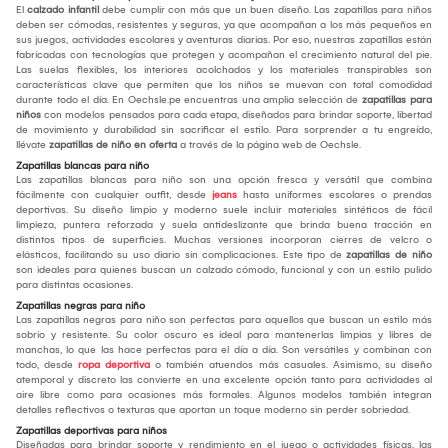
El
calzado infantil
debe cumplir con más que un buen diseño. Las zapatillas para niños
deben ser cómodas, resistentes y seguras, ya que acompañan a los más pequeños en
sus juegos, actividades escolares y aventuras diarias. Por eso, nuestras zapatillas están
fabricadas con tecnologías que protegen y acompañan el crecimiento natural del pie.
Las suelas flexibles, los interiores acolchados y los materiales transpirables son
características clave que permiten que los niños se muevan con total comodidad
durante todo el día. En Oechsle.pe encuentras una amplia selección de
zapatillas para
niños
con modelos pensados para cada etapa, diseñados para brindar soporte, libertad
de movimiento y durabilidad sin sacrificar el estilo. Para sorprender a tu engreído,
llévate
zapatillas de niño en oferta
a través de la página web de Oechsle.
Zapatillas blancas para niño
Las zapatillas blancas para niño son una opción fresca y versátil que combina
fácilmente con cualquier outfit, desde
jeans
hasta uniformes escolares o prendas
deportivas. Su diseño limpio y moderno suele incluir materiales sintéticos de fácil
limpieza, puntera reforzada y suela antideslizante que brinda buena tracción en
distintos tipos de superficies. Muchas versiones incorporan cierres de velcro o
elásticos, facilitando su uso diario sin complicaciones. Este tipo de
zapatillas de niño
son ideales para quienes buscan un calzado cómodo, funcional y con un estilo pulido
para distintas ocasiones.
Zapatillas negras para niño
Las zapatillas negras para niño son perfectas para aquellos que buscan un estilo más
sobrio y resistente. Su color oscuro es ideal para mantenerlas limpias y libres de
manchas, lo que las hace perfectas para el día a día. Son versátiles y combinan con
todo, desde
ropa deportiva
o también atuendos más casuales. Asimismo, su diseño
atemporal y discreto las convierte en una excelente opción tanto para actividades al
aire libre como para ocasiones más formales. Algunos modelos también integran
detalles reflectivos o texturas que aportan un toque moderno sin perder sobriedad.
Zapatillas deportivas para niños
Diseñadas para brindar soporte y rendimiento en el juego o actividades físicas, las