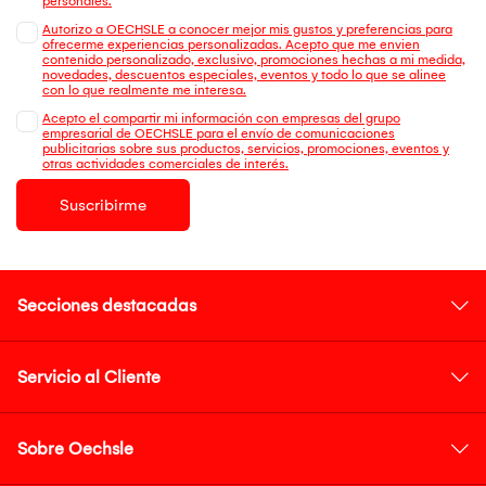
personales.
Autorizo a OECHSLE a conocer mejor mis gustos y preferencias para
ofrecerme experiencias personalizadas. Acepto que me envien
contenido personalizado, exclusivo, promociones hechas a mi medida,
novedades, descuentos especiales, eventos y todo lo que se alinee
con lo que realmente me interesa.
Acepto el compartir mi información con empresas del grupo
empresarial de OECHSLE para el envío de comunicaciones
publicitarias sobre sus productos, servicios, promociones, eventos y
otras actividades comerciales de interés.
Suscribirme
Secciones destacadas
Servicio al Cliente
Sobre Oechsle