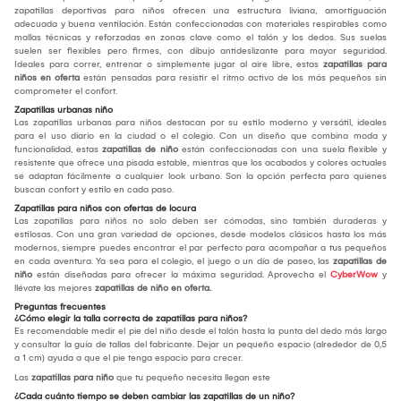
zapatillas deportivas para niños ofrecen una estructura liviana, amortiguación
adecuada y buena ventilación. Están confeccionadas con materiales respirables como
mallas técnicas y reforzadas en zonas clave como el talón y los dedos. Sus suelas
suelen ser flexibles pero firmes, con dibujo antideslizante para mayor seguridad.
Ideales para correr, entrenar o simplemente jugar al aire libre, estas
zapatillas para
niños en oferta
están pensadas para resistir el ritmo activo de los más pequeños sin
comprometer el confort.
Zapatillas urbanas niño
Las zapatillas urbanas para niños destacan por su estilo moderno y versátil, ideales
para el uso diario en la ciudad o el colegio. Con un diseño que combina moda y
funcionalidad, estas
zapatillas de niño
están confeccionadas con una suela flexible y
resistente que ofrece una pisada estable, mientras que los acabados y colores actuales
se adaptan fácilmente a cualquier look urbano. Son la opción perfecta para quienes
buscan confort y estilo en cada paso.
Zapatillas para niños con ofertas de locura
Las zapatillas para niños no solo deben ser cómodas, sino también duraderas y
estilosas. Con una gran variedad de opciones, desde modelos clásicos hasta los más
modernos, siempre puedes encontrar el par perfecto para acompañar a tus pequeños
en cada aventura. Ya sea para el colegio, el juego o un día de paseo, las
zapatillas de
niño
están diseñadas para ofrecer la máxima seguridad. Aprovecha el
CyberWow
y
llévate las mejores
zapatillas de niño en oferta.
Preguntas frecuentes
¿Cómo elegir la talla correcta de zapatillas para niños?
Es recomendable medir el pie del niño desde el talón hasta la punta del dedo más largo
y consultar la guía de tallas del fabricante. Dejar un pequeño espacio (alrededor de 0,5
a 1 cm) ayuda a que el pie tenga espacio para crecer.
Las
zapatillas para niño
que tu pequeño necesita llegan este
¿Cada cuánto tiempo se deben cambiar las zapatillas de un niño?