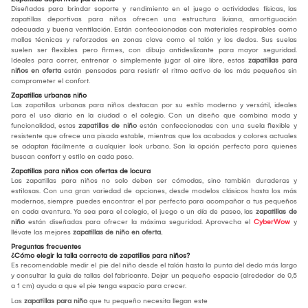
Diseñadas para brindar soporte y rendimiento en el juego o actividades físicas, las
zapatillas deportivas para niños ofrecen una estructura liviana, amortiguación
adecuada y buena ventilación. Están confeccionadas con materiales respirables como
mallas técnicas y reforzadas en zonas clave como el talón y los dedos. Sus suelas
suelen ser flexibles pero firmes, con dibujo antideslizante para mayor seguridad.
Ideales para correr, entrenar o simplemente jugar al aire libre, estas
zapatillas para
niños en oferta
están pensadas para resistir el ritmo activo de los más pequeños sin
comprometer el confort.
Zapatillas urbanas niño
Las zapatillas urbanas para niños destacan por su estilo moderno y versátil, ideales
para el uso diario en la ciudad o el colegio. Con un diseño que combina moda y
funcionalidad, estas
zapatillas de niño
están confeccionadas con una suela flexible y
resistente que ofrece una pisada estable, mientras que los acabados y colores actuales
se adaptan fácilmente a cualquier look urbano. Son la opción perfecta para quienes
buscan confort y estilo en cada paso.
Zapatillas para niños con ofertas de locura
Las zapatillas para niños no solo deben ser cómodas, sino también duraderas y
estilosas. Con una gran variedad de opciones, desde modelos clásicos hasta los más
modernos, siempre puedes encontrar el par perfecto para acompañar a tus pequeños
en cada aventura. Ya sea para el colegio, el juego o un día de paseo, las
zapatillas de
niño
están diseñadas para ofrecer la máxima seguridad. Aprovecha el
CyberWow
y
llévate las mejores
zapatillas de niño en oferta.
Preguntas frecuentes
¿Cómo elegir la talla correcta de zapatillas para niños?
Es recomendable medir el pie del niño desde el talón hasta la punta del dedo más largo
y consultar la guía de tallas del fabricante. Dejar un pequeño espacio (alrededor de 0,5
a 1 cm) ayuda a que el pie tenga espacio para crecer.
Las
zapatillas para niño
que tu pequeño necesita llegan este