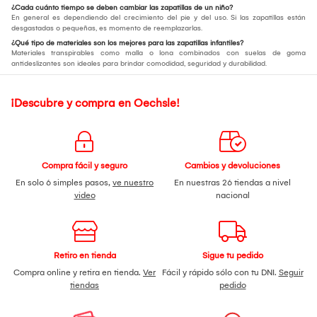
¿Cada cuánto tiempo se deben cambiar las zapatillas de un niño?
En general es dependiendo del crecimiento del pie y del uso. Si las zapatillas están
desgastadas o pequeñas, es momento de reemplazarlas.
¿Qué tipo de materiales son los mejores para las zapatillas infantiles?
Materiales transpirables como malla o lona combinados con suelas de goma
antideslizantes son ideales para brindar comodidad, seguridad y durabilidad.
¡Descubre y compra en Oechsle!
Compra fácil y seguro
Cambios y devoluciones
En solo 6 simples pasos,
ve nuestro
En nuestras 26 tiendas a nivel
video
nacional
Retiro en tienda
Sigue tu pedido
Compra online y retira en tienda.
Ver
Fácil y rápido sólo con tu DNI.
Seguir
tiendas
pedido