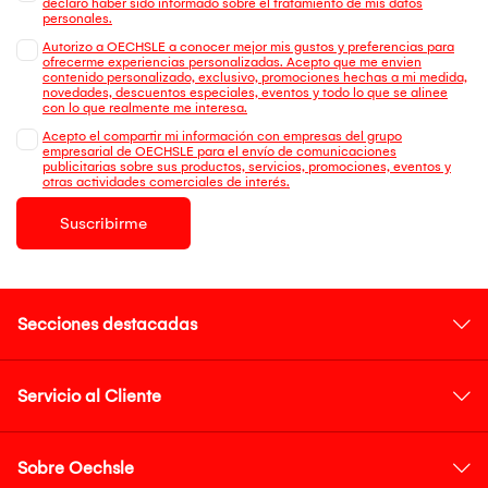
declaro haber sido informado sobre el tratamiento de mis datos
personales.
Autorizo a OECHSLE a conocer mejor mis gustos y preferencias para
ofrecerme experiencias personalizadas. Acepto que me envien
contenido personalizado, exclusivo, promociones hechas a mi medida,
novedades, descuentos especiales, eventos y todo lo que se alinee
con lo que realmente me interesa.
Acepto el compartir mi información con empresas del grupo
empresarial de OECHSLE para el envío de comunicaciones
publicitarias sobre sus productos, servicios, promociones, eventos y
otras actividades comerciales de interés.
Suscribirme
Secciones destacadas
Servicio al Cliente
Sobre Oechsle