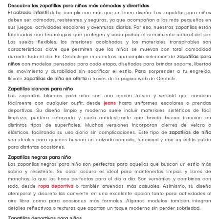
Descubre las zapatillas para niños más cómodas y divertidas
El
calzado infantil
debe cumplir con más que un buen diseño. Las zapatillas para niños
deben ser cómodas, resistentes y seguras, ya que acompañan a los más pequeños en
sus juegos, actividades escolares y aventuras diarias. Por eso, nuestras zapatillas están
fabricadas con tecnologías que protegen y acompañan el crecimiento natural del pie.
Las suelas flexibles, los interiores acolchados y los materiales transpirables son
características clave que permiten que los niños se muevan con total comodidad
durante todo el día. En Oechsle.pe encuentras una amplia selección de
zapatillas para
niños
con modelos pensados para cada etapa, diseñados para brindar soporte, libertad
de movimiento y durabilidad sin sacrificar el estilo. Para sorprender a tu engreído,
llévate
zapatillas de niño en oferta
a través de la página web de Oechsle.
Zapatillas blancas para niño
Las zapatillas blancas para niño son una opción fresca y versátil que combina
fácilmente con cualquier outfit, desde
jeans
hasta uniformes escolares o prendas
deportivas. Su diseño limpio y moderno suele incluir materiales sintéticos de fácil
limpieza, puntera reforzada y suela antideslizante que brinda buena tracción en
distintos tipos de superficies. Muchas versiones incorporan cierres de velcro o
elásticos, facilitando su uso diario sin complicaciones. Este tipo de
zapatillas de niño
son ideales para quienes buscan un calzado cómodo, funcional y con un estilo pulido
para distintas ocasiones.
Zapatillas negras para niño
Las zapatillas negras para niño son perfectas para aquellos que buscan un estilo más
sobrio y resistente. Su color oscuro es ideal para mantenerlas limpias y libres de
manchas, lo que las hace perfectas para el día a día. Son versátiles y combinan con
todo, desde
ropa deportiva
o también atuendos más casuales. Asimismo, su diseño
atemporal y discreto las convierte en una excelente opción tanto para actividades al
aire libre como para ocasiones más formales. Algunos modelos también integran
detalles reflectivos o texturas que aportan un toque moderno sin perder sobriedad.
Zapatillas deportivas para niños