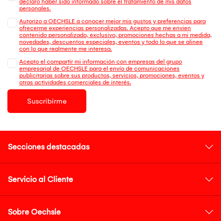
declaro haber sido informado sobre el tratamiento de mis datos
personales.
Autorizo a OECHSLE a conocer mejor mis gustos y preferencias para
ofrecerme experiencias personalizadas. Acepto que me envien
contenido personalizado, exclusivo, promociones hechas a mi medida,
novedades, descuentos especiales, eventos y todo lo que se alinee
con lo que realmente me interesa.
Acepto el compartir mi información con empresas del grupo
empresarial de OECHSLE para el envío de comunicaciones
publicitarias sobre sus productos, servicios, promociones, eventos y
otras actividades comerciales de interés.
Suscribirme
Secciones destacadas
Servicio al Cliente
Sobre Oechsle