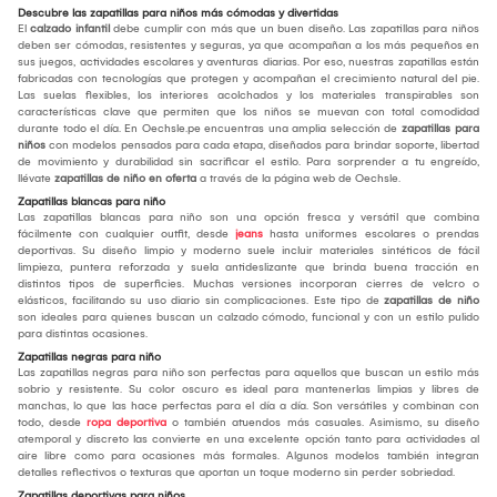
Descubre las zapatillas para niños más cómodas y divertidas
El
calzado infantil
debe cumplir con más que un buen diseño. Las zapatillas para niños
deben ser cómodas, resistentes y seguras, ya que acompañan a los más pequeños en
sus juegos, actividades escolares y aventuras diarias. Por eso, nuestras zapatillas están
fabricadas con tecnologías que protegen y acompañan el crecimiento natural del pie.
Las suelas flexibles, los interiores acolchados y los materiales transpirables son
características clave que permiten que los niños se muevan con total comodidad
durante todo el día. En Oechsle.pe encuentras una amplia selección de
zapatillas para
niños
con modelos pensados para cada etapa, diseñados para brindar soporte, libertad
de movimiento y durabilidad sin sacrificar el estilo. Para sorprender a tu engreído,
llévate
zapatillas de niño en oferta
a través de la página web de Oechsle.
Zapatillas blancas para niño
Las zapatillas blancas para niño son una opción fresca y versátil que combina
fácilmente con cualquier outfit, desde
jeans
hasta uniformes escolares o prendas
deportivas. Su diseño limpio y moderno suele incluir materiales sintéticos de fácil
limpieza, puntera reforzada y suela antideslizante que brinda buena tracción en
distintos tipos de superficies. Muchas versiones incorporan cierres de velcro o
elásticos, facilitando su uso diario sin complicaciones. Este tipo de
zapatillas de niño
son ideales para quienes buscan un calzado cómodo, funcional y con un estilo pulido
para distintas ocasiones.
Zapatillas negras para niño
Las zapatillas negras para niño son perfectas para aquellos que buscan un estilo más
sobrio y resistente. Su color oscuro es ideal para mantenerlas limpias y libres de
manchas, lo que las hace perfectas para el día a día. Son versátiles y combinan con
todo, desde
ropa deportiva
o también atuendos más casuales. Asimismo, su diseño
atemporal y discreto las convierte en una excelente opción tanto para actividades al
aire libre como para ocasiones más formales. Algunos modelos también integran
detalles reflectivos o texturas que aportan un toque moderno sin perder sobriedad.
Zapatillas deportivas para niños