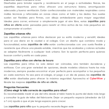
Diseñadas para brindar soporte y rendimiento en el juego o actividades físicas, las
zapatillas deportivas para niños ofrecen una estructura liviana, amortiguación
adecuada y buena ventilación. Están confeccionadas con materiales respirables como
mallas técnicas y reforzadas en zonas clave como el talón y los dedos. Sus suelas
suelen ser flexibles pero firmes, con dibujo antideslizante para mayor seguridad.
Ideales para correr, entrenar o simplemente jugar al aire libre, estas
zapatillas para
niños en oferta
están pensadas para resistir el ritmo activo de los más pequeños sin
comprometer el confort.
Zapatillas urbanas niño
Las zapatillas urbanas para niños destacan por su estilo moderno y versátil, ideales
para el uso diario en la ciudad o el colegio. Con un diseño que combina moda y
funcionalidad, estas
zapatillas de niño
están confeccionadas con una suela flexible y
resistente que ofrece una pisada estable, mientras que los acabados y colores actuales
se adaptan fácilmente a cualquier look urbano. Son la opción perfecta para quienes
buscan confort y estilo en cada paso.
Zapatillas para niños con ofertas de locura
Las zapatillas para niños no solo deben ser cómodas, sino también duraderas y
estilosas. Con una gran variedad de opciones, desde modelos clásicos hasta los más
modernos, siempre puedes encontrar el par perfecto para acompañar a tus pequeños
en cada aventura. Ya sea para el colegio, el juego o un día de paseo, las
zapatillas de
niño
están diseñadas para ofrecer la máxima seguridad. Aprovecha el
CyberWow
y
llévate las mejores
zapatillas de niño en oferta.
Preguntas frecuentes
¿Cómo elegir la talla correcta de zapatillas para niños?
Es recomendable medir el pie del niño desde el talón hasta la punta del dedo más largo
y consultar la guía de tallas del fabricante. Dejar un pequeño espacio (alrededor de 0,5
a 1 cm) ayuda a que el pie tenga espacio para crecer.
Las
zapatillas para niño
que tu pequeño necesita llegan este