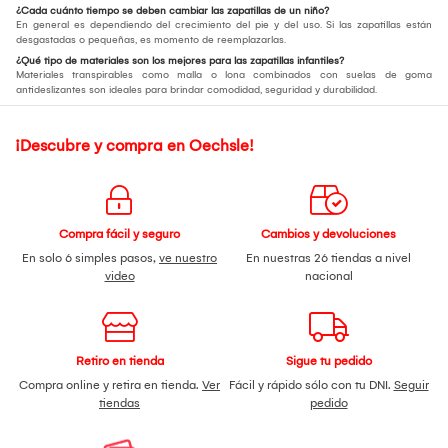
¿Cada cuánto tiempo se deben cambiar las zapatillas de un niño?
En general es dependiendo del crecimiento del pie y del uso. Si las zapatillas están
desgastadas o pequeñas, es momento de reemplazarlas.
¿Qué tipo de materiales son los mejores para las zapatillas infantiles?
Materiales transpirables como malla o lona combinados con suelas de goma
antideslizantes son ideales para brindar comodidad, seguridad y durabilidad.
¡Descubre y compra en Oechsle!
Compra fácil y seguro
Cambios y devoluciones
En solo 6 simples pasos,
ve nuestro
En nuestras 26 tiendas a nivel
video
nacional
Retiro en tienda
Sigue tu pedido
Compra online y retira en tienda.
Ver
Fácil y rápido sólo con tu DNI.
Seguir
tiendas
pedido