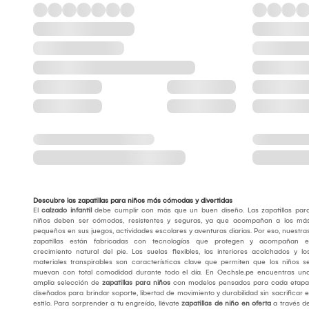
Descubre las zapatillas para niños más cómodas y divertidas
El
calzado infantil
debe cumplir con más que un buen diseño. Las zapatillas par
niños deben ser cómodas, resistentes y seguras, ya que acompañan a los má
pequeños en sus juegos, actividades escolares y aventuras diarias. Por eso, nuestra
zapatillas están fabricadas con tecnologías que protegen y acompañan e
crecimiento natural del pie. Las suelas flexibles, los interiores acolchados y lo
materiales transpirables son características clave que permiten que los niños s
muevan con total comodidad durante todo el día. En Oechsle.pe encuentras un
amplia selección de
zapatillas para niños
con modelos pensados para cada etapa
diseñados para brindar soporte, libertad de movimiento y durabilidad sin sacrificar e
estilo. Para sorprender a tu engreído, llévate
zapatillas de niño en oferta
a través d