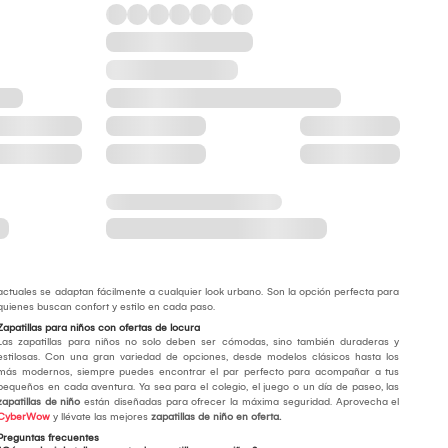
actuales se adaptan fácilmente a cualquier look urbano. Son la opción perfecta para
quienes buscan confort y estilo en cada paso.
Zapatillas para niños con ofertas de locura
Las zapatillas para niños no solo deben ser cómodas, sino también duraderas y
estilosas. Con una gran variedad de opciones, desde modelos clásicos hasta los
más modernos, siempre puedes encontrar el par perfecto para acompañar a tus
pequeños en cada aventura. Ya sea para el colegio, el juego o un día de paseo, las
zapatillas de niño
están diseñadas para ofrecer la máxima seguridad. Aprovecha el
CyberWow
y llévate las mejores
zapatillas de niño en oferta.
Preguntas frecuentes