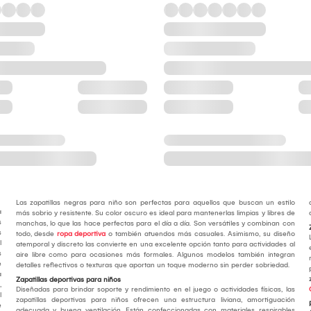
Las zapatillas negras para niño son perfectas para aquellos que buscan un estilo
a
más sobrio y resistente. Su color oscuro es ideal para mantenerlas limpias y libres de
s
manchas, lo que las hace perfectas para el día a día. Son versátiles y combinan con
s
todo, desde
ropa deportiva
o también atuendos más casuales. Asimismo, su diseño
l
atemporal y discreto las convierte en una excelente opción tanto para actividades al
s
aire libre como para ocasiones más formales. Algunos modelos también integran
e
detalles reflectivos o texturas que aportan un toque moderno sin perder sobriedad.
a
Zapatillas deportivas para niños
,
Diseñadas para brindar soporte y rendimiento en el juego o actividades físicas, las
l
zapatillas deportivas para niños ofrecen una estructura liviana, amortiguación
e
adecuada y buena ventilación. Están confeccionadas con materiales respirables