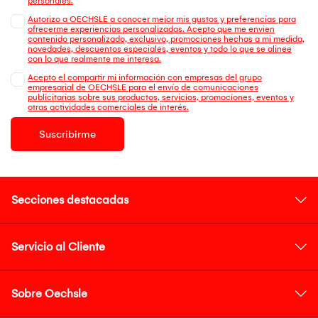
personales.
Autorizo a OECHSLE a conocer mejor mis gustos y preferencias para
ofrecerme experiencias personalizadas. Acepto que me envien
contenido personalizado, exclusivo, promociones hechas a mi medida,
novedades, descuentos especiales, eventos y todo lo que se alinee
con lo que realmente me interesa.
Acepto el compartir mi información con empresas del grupo
empresarial de OECHSLE para el envío de comunicaciones
publicitarias sobre sus productos, servicios, promociones, eventos y
otras actividades comerciales de interés.
Suscribirme
Secciones destacadas
Servicio al Cliente
Sobre Oechsle