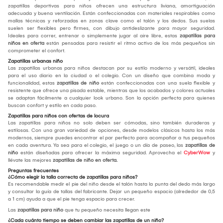
zapatillas deportivas para niños ofrecen una estructura liviana, amortiguación
adecuada y buena ventilación. Están confeccionadas con materiales respirables como
mallas técnicas y reforzadas en zonas clave como el talón y los dedos. Sus suelas
suelen ser flexibles pero firmes, con dibujo antideslizante para mayor seguridad.
Ideales para correr, entrenar o simplemente jugar al aire libre, estas
zapatillas para
niños en oferta
están pensadas para resistir el ritmo activo de los más pequeños sin
comprometer el confort.
Zapatillas urbanas niño
Las zapatillas urbanas para niños destacan por su estilo moderno y versátil, ideales
para el uso diario en la ciudad o el colegio. Con un diseño que combina moda y
funcionalidad, estas
zapatillas de niño
están confeccionadas con una suela flexible y
resistente que ofrece una pisada estable, mientras que los acabados y colores actuales
se adaptan fácilmente a cualquier look urbano. Son la opción perfecta para quienes
buscan confort y estilo en cada paso.
Zapatillas para niños con ofertas de locura
Las zapatillas para niños no solo deben ser cómodas, sino también duraderas y
estilosas. Con una gran variedad de opciones, desde modelos clásicos hasta los más
modernos, siempre puedes encontrar el par perfecto para acompañar a tus pequeños
en cada aventura. Ya sea para el colegio, el juego o un día de paseo, las
zapatillas de
niño
están diseñadas para ofrecer la máxima seguridad. Aprovecha el
CyberWow
y
llévate las mejores
zapatillas de niño en oferta.
Preguntas frecuentes
¿Cómo elegir la talla correcta de zapatillas para niños?
Es recomendable medir el pie del niño desde el talón hasta la punta del dedo más largo
y consultar la guía de tallas del fabricante. Dejar un pequeño espacio (alrededor de 0,5
a 1 cm) ayuda a que el pie tenga espacio para crecer.
Las
zapatillas para niño
que tu pequeño necesita llegan este
¿Cada cuánto tiempo se deben cambiar las zapatillas de un niño?