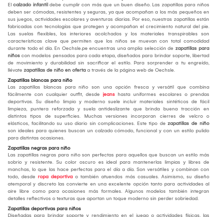
El
calzado infantil
debe cumplir con más que un buen diseño. Las zapatillas para niños
deben ser cómodas, resistentes y seguras, ya que acompañan a los más pequeños en
sus juegos, actividades escolares y aventuras diarias. Por eso, nuestras zapatillas están
fabricadas con tecnologías que protegen y acompañan el crecimiento natural del pie.
Las suelas flexibles, los interiores acolchados y los materiales transpirables son
características clave que permiten que los niños se muevan con total comodidad
durante todo el día. En Oechsle.pe encuentras una amplia selección de
zapatillas para
niños
con modelos pensados para cada etapa, diseñados para brindar soporte, libertad
de movimiento y durabilidad sin sacrificar el estilo. Para sorprender a tu engreído,
llévate
zapatillas de niño en oferta
a través de la página web de Oechsle.
Zapatillas blancas para niño
Las zapatillas blancas para niño son una opción fresca y versátil que combina
fácilmente con cualquier outfit, desde
jeans
hasta uniformes escolares o prendas
deportivas. Su diseño limpio y moderno suele incluir materiales sintéticos de fácil
limpieza, puntera reforzada y suela antideslizante que brinda buena tracción en
distintos tipos de superficies. Muchas versiones incorporan cierres de velcro o
elásticos, facilitando su uso diario sin complicaciones. Este tipo de
zapatillas de niño
son ideales para quienes buscan un calzado cómodo, funcional y con un estilo pulido
para distintas ocasiones.
Zapatillas negras para niño
Las zapatillas negras para niño son perfectas para aquellos que buscan un estilo más
sobrio y resistente. Su color oscuro es ideal para mantenerlas limpias y libres de
manchas, lo que las hace perfectas para el día a día. Son versátiles y combinan con
todo, desde
ropa deportiva
o también atuendos más casuales. Asimismo, su diseño
atemporal y discreto las convierte en una excelente opción tanto para actividades al
aire libre como para ocasiones más formales. Algunos modelos también integran
detalles reflectivos o texturas que aportan un toque moderno sin perder sobriedad.
Zapatillas deportivas para niños
Diseñadas para brindar soporte y rendimiento en el juego o actividades físicas, las