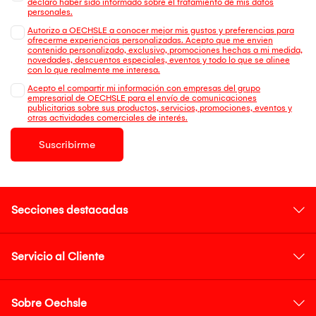
declaro haber sido informado sobre el tratamiento de mis datos
personales.
Autorizo a OECHSLE a conocer mejor mis gustos y preferencias para
ofrecerme experiencias personalizadas. Acepto que me envien
contenido personalizado, exclusivo, promociones hechas a mi medida,
novedades, descuentos especiales, eventos y todo lo que se alinee
con lo que realmente me interesa.
Acepto el compartir mi información con empresas del grupo
empresarial de OECHSLE para el envío de comunicaciones
publicitarias sobre sus productos, servicios, promociones, eventos y
otras actividades comerciales de interés.
Suscribirme
Secciones destacadas
Servicio al Cliente
Sobre Oechsle