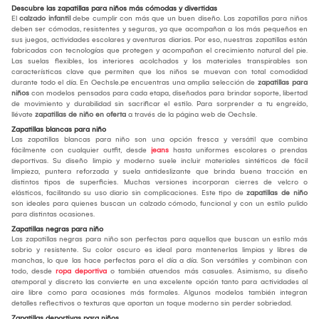
Descubre las zapatillas para niños más cómodas y divertidas
El
calzado infantil
debe cumplir con más que un buen diseño. Las zapatillas para niños
deben ser cómodas, resistentes y seguras, ya que acompañan a los más pequeños en
sus juegos, actividades escolares y aventuras diarias. Por eso, nuestras zapatillas están
fabricadas con tecnologías que protegen y acompañan el crecimiento natural del pie.
Las suelas flexibles, los interiores acolchados y los materiales transpirables son
características clave que permiten que los niños se muevan con total comodidad
durante todo el día. En Oechsle.pe encuentras una amplia selección de
zapatillas para
niños
con modelos pensados para cada etapa, diseñados para brindar soporte, libertad
de movimiento y durabilidad sin sacrificar el estilo. Para sorprender a tu engreído,
llévate
zapatillas de niño en oferta
a través de la página web de Oechsle.
Zapatillas blancas para niño
Las zapatillas blancas para niño son una opción fresca y versátil que combina
fácilmente con cualquier outfit, desde
jeans
hasta uniformes escolares o prendas
deportivas. Su diseño limpio y moderno suele incluir materiales sintéticos de fácil
limpieza, puntera reforzada y suela antideslizante que brinda buena tracción en
distintos tipos de superficies. Muchas versiones incorporan cierres de velcro o
elásticos, facilitando su uso diario sin complicaciones. Este tipo de
zapatillas de niño
son ideales para quienes buscan un calzado cómodo, funcional y con un estilo pulido
para distintas ocasiones.
Zapatillas negras para niño
Las zapatillas negras para niño son perfectas para aquellos que buscan un estilo más
sobrio y resistente. Su color oscuro es ideal para mantenerlas limpias y libres de
manchas, lo que las hace perfectas para el día a día. Son versátiles y combinan con
todo, desde
ropa deportiva
o también atuendos más casuales. Asimismo, su diseño
atemporal y discreto las convierte en una excelente opción tanto para actividades al
aire libre como para ocasiones más formales. Algunos modelos también integran
detalles reflectivos o texturas que aportan un toque moderno sin perder sobriedad.
Zapatillas deportivas para niños