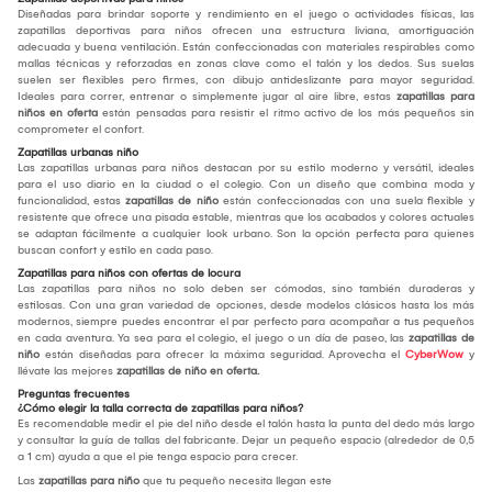
Diseñadas para brindar soporte y rendimiento en el juego o actividades físicas, las
zapatillas deportivas para niños ofrecen una estructura liviana, amortiguación
adecuada y buena ventilación. Están confeccionadas con materiales respirables como
mallas técnicas y reforzadas en zonas clave como el talón y los dedos. Sus suelas
suelen ser flexibles pero firmes, con dibujo antideslizante para mayor seguridad.
Ideales para correr, entrenar o simplemente jugar al aire libre, estas
zapatillas para
niños en oferta
están pensadas para resistir el ritmo activo de los más pequeños sin
comprometer el confort.
Zapatillas urbanas niño
Las zapatillas urbanas para niños destacan por su estilo moderno y versátil, ideales
para el uso diario en la ciudad o el colegio. Con un diseño que combina moda y
funcionalidad, estas
zapatillas de niño
están confeccionadas con una suela flexible y
resistente que ofrece una pisada estable, mientras que los acabados y colores actuales
se adaptan fácilmente a cualquier look urbano. Son la opción perfecta para quienes
buscan confort y estilo en cada paso.
Zapatillas para niños con ofertas de locura
Las zapatillas para niños no solo deben ser cómodas, sino también duraderas y
estilosas. Con una gran variedad de opciones, desde modelos clásicos hasta los más
modernos, siempre puedes encontrar el par perfecto para acompañar a tus pequeños
en cada aventura. Ya sea para el colegio, el juego o un día de paseo, las
zapatillas de
niño
están diseñadas para ofrecer la máxima seguridad. Aprovecha el
CyberWow
y
llévate las mejores
zapatillas de niño en oferta.
Preguntas frecuentes
¿Cómo elegir la talla correcta de zapatillas para niños?
Es recomendable medir el pie del niño desde el talón hasta la punta del dedo más largo
y consultar la guía de tallas del fabricante. Dejar un pequeño espacio (alrededor de 0,5
a 1 cm) ayuda a que el pie tenga espacio para crecer.
Las
zapatillas para niño
que tu pequeño necesita llegan este