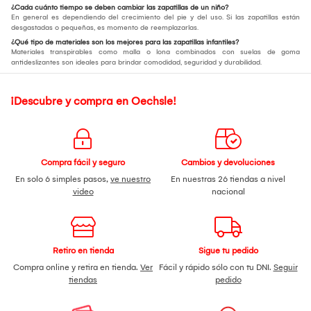
¿Cada cuánto tiempo se deben cambiar las zapatillas de un niño?
En general es dependiendo del crecimiento del pie y del uso. Si las zapatillas están
desgastadas o pequeñas, es momento de reemplazarlas.
¿Qué tipo de materiales son los mejores para las zapatillas infantiles?
Materiales transpirables como malla o lona combinados con suelas de goma
antideslizantes son ideales para brindar comodidad, seguridad y durabilidad.
¡Descubre y compra en Oechsle!
Compra fácil y seguro
Cambios y devoluciones
En solo 6 simples pasos,
ve nuestro
En nuestras 26 tiendas a nivel
video
nacional
Retiro en tienda
Sigue tu pedido
Compra online y retira en tienda.
Ver
Fácil y rápido sólo con tu DNI.
Seguir
tiendas
pedido