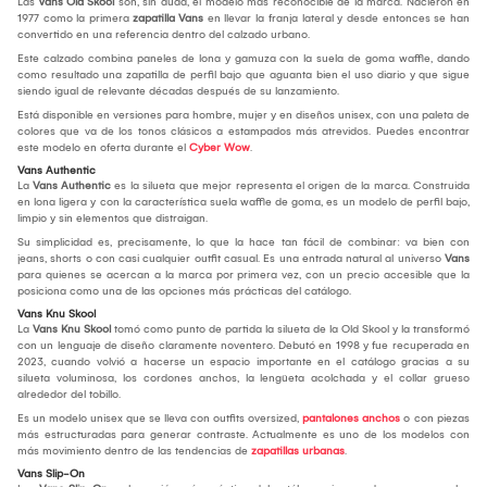
Las
Vans Old Skool
son, sin duda, el modelo más reconocible de la marca. Nacieron en
1977 como la primera
zapatilla Vans
en llevar la franja lateral y desde entonces se han
convertido en una referencia dentro del calzado urbano.
Este calzado combina paneles de lona y gamuza con la suela de goma waffle, dando
como resultado una zapatilla de perfil bajo que aguanta bien el uso diario y que sigue
siendo igual de relevante décadas después de su lanzamiento.
Está disponible en versiones para hombre, mujer y en diseños unisex, con una paleta de
colores que va de los tonos clásicos a estampados más atrevidos. Puedes encontrar
este modelo en oferta durante el
Cyber Wow
.
Vans Authentic
La
Vans Authentic
es la silueta que mejor representa el origen de la marca. Construida
en lona ligera y con la característica suela waffle de goma, es un modelo de perfil bajo,
limpio y sin elementos que distraigan.
Su simplicidad es, precisamente, lo que la hace tan fácil de combinar: va bien con
jeans, shorts o con casi cualquier outfit casual. Es una entrada natural al universo
Vans
para quienes se acercan a la marca por primera vez, con un precio accesible que la
posiciona como una de las opciones más prácticas del catálogo.
Vans Knu Skool
La
Vans Knu Skool
tomó como punto de partida la silueta de la Old Skool y la transformó
con un lenguaje de diseño claramente noventero. Debutó en 1998 y fue recuperada en
2023, cuando volvió a hacerse un espacio importante en el catálogo gracias a su
silueta voluminosa, los cordones anchos, la lengüeta acolchada y el collar grueso
alrededor del tobillo.
Es un modelo unisex que se lleva con outfits oversized,
pantalones anchos
o con piezas
más estructuradas para generar contraste. Actualmente es uno de los modelos con
más movimiento dentro de las tendencias de
zapatillas urbanas
.
Vans Slip-On