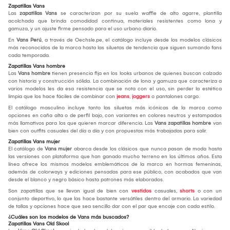
Zapatillas Vans
Las
zapatillas Vans
se caracterizan por su suela waffle de alto agarre, plantilla
acolchada que brinda comodidad continua, materiales resistentes como lona y
gamuza, y un ajuste firme pensado para el uso urbano diario.
En
Vans Perú
, a través de Oechsle.pe, el catálogo incluye desde los modelos clásicos
más reconocidos de la marca hasta las siluetas de tendencia que siguen sumando fans
cada temporada.
Zapatillas Vans hombre
Las
Vans hombre
tienen presencia fija en los looks urbanos de quienes buscan calzado
con historia y construcción sólida. La combinación de lona y gamuza que caracteriza a
varios modelos les da esa resistencia que se nota con el uso, sin perder la estética
limpia que los hace fáciles de combinar con
jeans
,
joggers
o pantalones cargo.
El catálogo masculino incluye tanto las siluetas más icónicas de la marca como
opciones en caña alta o de perfil bajo, con variantes en colores neutros y estampados
más llamativos para los que quieren marcar diferencia. Las
Vans zapatillas hombre
van
bien con outfits casuales del día a día y con propuestas más trabajadas para salir.
Zapatillas Vans mujer
El catálogo de
Vans mujer
abarca desde los clásicos que nunca pasan de moda hasta
las versiones con plataforma que han ganado mucho terreno en los últimos años. Esta
línea ofrece los mismos modelos emblemáticos de la marca en hormas femeninas,
además de colorways y ediciones pensadas para ese público, con acabados que van
desde el blanco y negro básico hasta patrones más elaborados.
Son zapatillas que se llevan igual de bien con
vestidos
casuales,
shorts
o con un
conjunto deportivo, lo que las hace bastante versátiles dentro del armario. La variedad
de tallas y opciones hace que sea sencillo dar con el par que encaje con cada estilo.
¿Cuáles son los modelos de Vans más buscados?
Zapatillas Vans Old Skool