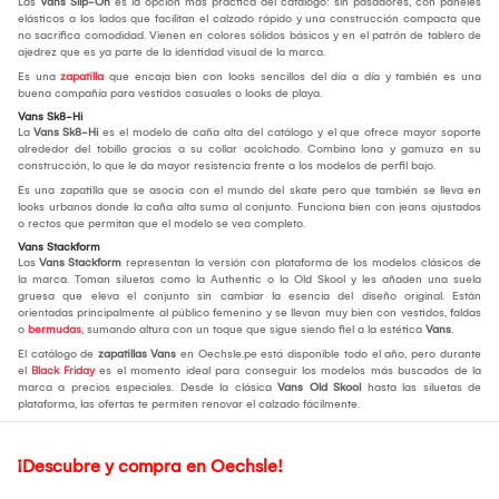
Las
Vans Slip-On
es la opción más práctica del catálogo: sin pasadores, con paneles
elásticos a los lados que facilitan el calzado rápido y una construcción compacta que
no sacrifica comodidad. Vienen en colores sólidos básicos y en el patrón de tablero de
ajedrez que es ya parte de la identidad visual de la marca.
Es una
zapatilla
que encaja bien con looks sencillos del día a día y también es una
buena compañía para vestidos casuales o looks de playa.
Vans Sk8-Hi
La
Vans Sk8-Hi
es el modelo de caña alta del catálogo y el que ofrece mayor soporte
alrededor del tobillo gracias a su collar acolchado. Combina lona y gamuza en su
construcción, lo que le da mayor resistencia frente a los modelos de perfil bajo.
Es una zapatilla que se asocia con el mundo del skate pero que también se lleva en
looks urbanos donde la caña alta suma al conjunto. Funciona bien con jeans ajustados
o rectos que permitan que el modelo se vea completo.
Vans Stackform
Las
Vans Stackform
representan la versión con plataforma de los modelos clásicos de
la marca. Toman siluetas como la Authentic o la Old Skool y les añaden una suela
gruesa que eleva el conjunto sin cambiar la esencia del diseño original. Están
orientadas principalmente al público femenino y se llevan muy bien con vestidos, faldas
o
bermudas
, sumando altura con un toque que sigue siendo fiel a la estética
Vans
.
El catálogo de
zapatillas Vans
en Oechsle.pe está disponible todo el año, pero durante
el
Black Friday
es el momento ideal para conseguir los modelos más buscados de la
marca a precios especiales. Desde la clásica
Vans Old Skool
hasta las siluetas de
plataforma, las ofertas te permiten renovar el calzado fácilmente.
¡Descubre y compra en Oechsle!