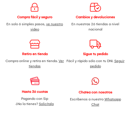
Compra fácil y seguro
Cambios y devoluciones
En solo 6 simples pasos,
ve nuestro
En nuestras 26 tiendas a nivel
video
nacional
Retiro en tienda
Sigue tu pedido
Compra online y retira en tienda.
Ver
Fácil y rápido sólo con tu DNI.
Seguir
tiendas
pedido
Hasta 36 cuotas
Chatea con nosotros
Pagando con Sip
Escríbenos a nuestro
Whatsapp
¿No la tienes?
Solicítala
Chat