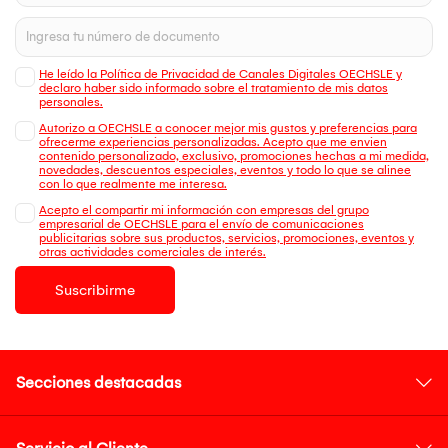
He leído la Política de Privacidad de Canales Digitales OECHSLE y
declaro haber sido informado sobre el tratamiento de mis datos
personales.
Autorizo a OECHSLE a conocer mejor mis gustos y preferencias para
ofrecerme experiencias personalizadas. Acepto que me envien
contenido personalizado, exclusivo, promociones hechas a mi medida,
novedades, descuentos especiales, eventos y todo lo que se alinee
con lo que realmente me interesa.
Acepto el compartir mi información con empresas del grupo
empresarial de OECHSLE para el envío de comunicaciones
publicitarias sobre sus productos, servicios, promociones, eventos y
otras actividades comerciales de interés.
Suscribirme
Secciones destacadas