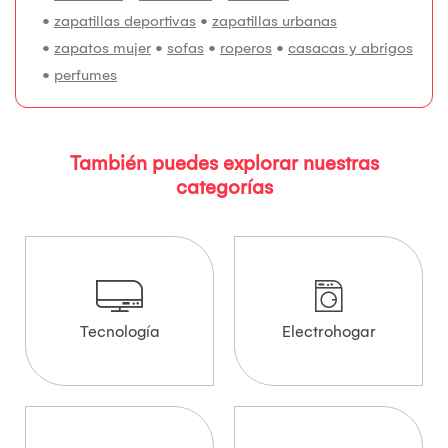
•
zapatillas deportivas
•
zapatillas urbanas
•
zapatos mujer
•
sofas
•
roperos
•
casacas y abrigos
•
perfumes
También puedes explorar nuestras
categorías
Tecnología
Electrohogar