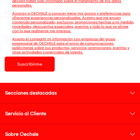
declaro haber sido informado sobre el tratamiento de mis datos
personales.
Autorizo a OECHSLE a conocer mejor mis gustos y preferencias para
ofrecerme experiencias personalizadas. Acepto que me envien
contenido personalizado, exclusivo, promociones hechas a mi medida,
novedades, descuentos especiales, eventos y todo lo que se alinee
con lo que realmente me interesa.
Acepto el compartir mi información con empresas del grupo
empresarial de OECHSLE para el envío de comunicaciones
publicitarias sobre sus productos, servicios, promociones, eventos y
otras actividades comerciales de interés.
Suscribirme
Secciones destacadas
Servicio al Cliente
Sobre Oechsle