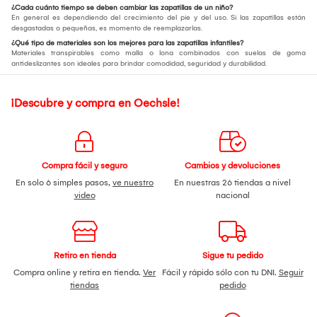
¿Cada cuánto tiempo se deben cambiar las zapatillas de un niño?
En general es dependiendo del crecimiento del pie y del uso. Si las zapatillas están
desgastadas o pequeñas, es momento de reemplazarlas.
¿Qué tipo de materiales son los mejores para las zapatillas infantiles?
Materiales transpirables como malla o lona combinados con suelas de goma
antideslizantes son ideales para brindar comodidad, seguridad y durabilidad.
¡Descubre y compra en Oechsle!
Compra fácil y seguro
Cambios y devoluciones
En solo 6 simples pasos,
ve nuestro
En nuestras 26 tiendas a nivel
video
nacional
Retiro en tienda
Sigue tu pedido
Compra online y retira en tienda.
Ver
Fácil y rápido sólo con tu DNI.
Seguir
tiendas
pedido