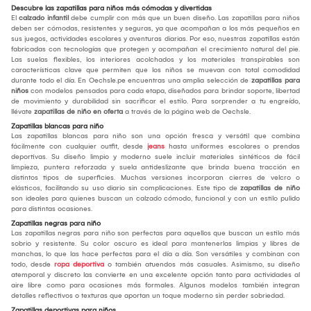
Descubre las zapatillas para niños más cómodas y divertidas
El
calzado infantil
debe cumplir con más que un buen diseño. Las zapatillas para niños
deben ser cómodas, resistentes y seguras, ya que acompañan a los más pequeños en
sus juegos, actividades escolares y aventuras diarias. Por eso, nuestras zapatillas están
fabricadas con tecnologías que protegen y acompañan el crecimiento natural del pie.
Las suelas flexibles, los interiores acolchados y los materiales transpirables son
características clave que permiten que los niños se muevan con total comodidad
durante todo el día. En Oechsle.pe encuentras una amplia selección de
zapatillas para
niños
con modelos pensados para cada etapa, diseñados para brindar soporte, libertad
de movimiento y durabilidad sin sacrificar el estilo. Para sorprender a tu engreído,
llévate
zapatillas de niño en oferta
a través de la página web de Oechsle.
Zapatillas blancas para niño
Las zapatillas blancas para niño son una opción fresca y versátil que combina
fácilmente con cualquier outfit, desde
jeans
hasta uniformes escolares o prendas
deportivas. Su diseño limpio y moderno suele incluir materiales sintéticos de fácil
limpieza, puntera reforzada y suela antideslizante que brinda buena tracción en
distintos tipos de superficies. Muchas versiones incorporan cierres de velcro o
elásticos, facilitando su uso diario sin complicaciones. Este tipo de
zapatillas de niño
son ideales para quienes buscan un calzado cómodo, funcional y con un estilo pulido
para distintas ocasiones.
Zapatillas negras para niño
Las zapatillas negras para niño son perfectas para aquellos que buscan un estilo más
sobrio y resistente. Su color oscuro es ideal para mantenerlas limpias y libres de
manchas, lo que las hace perfectas para el día a día. Son versátiles y combinan con
todo, desde
ropa deportiva
o también atuendos más casuales. Asimismo, su diseño
atemporal y discreto las convierte en una excelente opción tanto para actividades al
aire libre como para ocasiones más formales. Algunos modelos también integran
detalles reflectivos o texturas que aportan un toque moderno sin perder sobriedad.
Zapatillas deportivas para niños