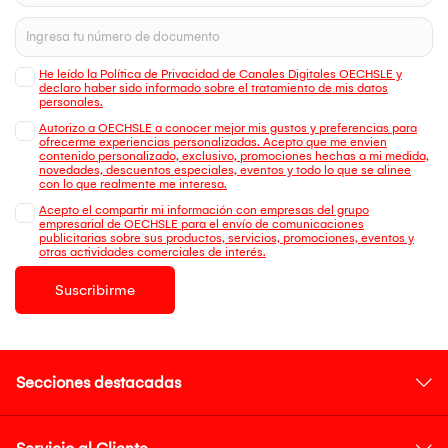
He leído la Política de Privacidad de Canales Digitales OECHSLE y
declaro haber sido informado sobre el tratamiento de mis datos
personales.
Autorizo a OECHSLE a conocer mejor mis gustos y preferencias para
ofrecerme experiencias personalizadas. Acepto que me envien
contenido personalizado, exclusivo, promociones hechas a mi medida,
novedades, descuentos especiales, eventos y todo lo que se alinee
con lo que realmente me interesa.
Acepto el compartir mi información con empresas del grupo
empresarial de OECHSLE para el envío de comunicaciones
publicitarias sobre sus productos, servicios, promociones, eventos y
otras actividades comerciales de interés.
Suscribirme
Secciones destacadas