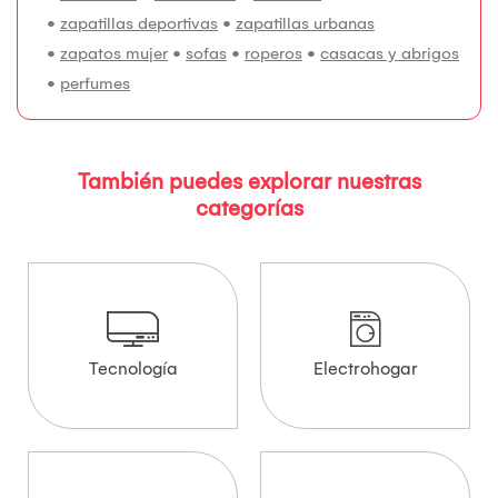
•
zapatillas deportivas
•
zapatillas urbanas
•
zapatos mujer
•
sofas
•
roperos
•
casacas y abrigos
•
perfumes
También puedes explorar nuestras
categorías
Tecnología
Electrohogar