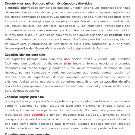
Descubre las zapatillas para niños más cómodas y divertidas
El
calzado infantil
debe cumplir con más que un buen diseño. Las zapatillas para niños
deben ser cómodas, resistentes y seguras, ya que acompañan a los más pequeños en
sus juegos, actividades escolares y aventuras diarias. Por eso, nuestras zapatillas están
fabricadas con tecnologías que protegen y acompañan el crecimiento natural del pie.
Las suelas flexibles, los interiores acolchados y los materiales transpirables son
características clave que permiten que los niños se muevan con total comodidad
durante todo el día. En Oechsle.pe encuentras una amplia selección de
zapatillas para
niños
con modelos pensados para cada etapa, diseñados para brindar soporte, libertad
de movimiento y durabilidad sin sacrificar el estilo. Para sorprender a tu engreído,
llévate
zapatillas de niño en oferta
a través de la página web de Oechsle.
Zapatillas blancas para niño
Las zapatillas blancas para niño son una opción fresca y versátil que combina
fácilmente con cualquier outfit, desde
jeans
hasta uniformes escolares o prendas
deportivas. Su diseño limpio y moderno suele incluir materiales sintéticos de fácil
limpieza, puntera reforzada y suela antideslizante que brinda buena tracción en
distintos tipos de superficies. Muchas versiones incorporan cierres de velcro o
elásticos, facilitando su uso diario sin complicaciones. Este tipo de
zapatillas de niño
son ideales para quienes buscan un calzado cómodo, funcional y con un estilo pulido
para distintas ocasiones.
Zapatillas negras para niño
Las zapatillas negras para niño son perfectas para aquellos que buscan un estilo más
sobrio y resistente. Su color oscuro es ideal para mantenerlas limpias y libres de
manchas, lo que las hace perfectas para el día a día. Son versátiles y combinan con
todo, desde
ropa deportiva
o también atuendos más casuales. Asimismo, su diseño
atemporal y discreto las convierte en una excelente opción tanto para actividades al
aire libre como para ocasiones más formales. Algunos modelos también integran
detalles reflectivos o texturas que aportan un toque moderno sin perder sobriedad.
Zapatillas deportivas para niños