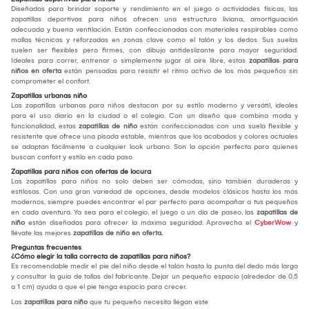
Diseñadas para brindar soporte y rendimiento en el juego o actividades físicas, las
zapatillas deportivas para niños ofrecen una estructura liviana, amortiguación
adecuada y buena ventilación. Están confeccionadas con materiales respirables como
mallas técnicas y reforzadas en zonas clave como el talón y los dedos. Sus suelas
suelen ser flexibles pero firmes, con dibujo antideslizante para mayor seguridad.
Ideales para correr, entrenar o simplemente jugar al aire libre, estas
zapatillas para
niños en oferta
están pensadas para resistir el ritmo activo de los más pequeños sin
comprometer el confort.
Zapatillas urbanas niño
Las zapatillas urbanas para niños destacan por su estilo moderno y versátil, ideales
para el uso diario en la ciudad o el colegio. Con un diseño que combina moda y
funcionalidad, estas
zapatillas de niño
están confeccionadas con una suela flexible y
resistente que ofrece una pisada estable, mientras que los acabados y colores actuales
se adaptan fácilmente a cualquier look urbano. Son la opción perfecta para quienes
buscan confort y estilo en cada paso.
Zapatillas para niños con ofertas de locura
Las zapatillas para niños no solo deben ser cómodas, sino también duraderas y
estilosas. Con una gran variedad de opciones, desde modelos clásicos hasta los más
modernos, siempre puedes encontrar el par perfecto para acompañar a tus pequeños
en cada aventura. Ya sea para el colegio, el juego o un día de paseo, las
zapatillas de
niño
están diseñadas para ofrecer la máxima seguridad. Aprovecha el
CyberWow
y
llévate las mejores
zapatillas de niño en oferta.
Preguntas frecuentes
¿Cómo elegir la talla correcta de zapatillas para niños?
Es recomendable medir el pie del niño desde el talón hasta la punta del dedo más largo
y consultar la guía de tallas del fabricante. Dejar un pequeño espacio (alrededor de 0,5
a 1 cm) ayuda a que el pie tenga espacio para crecer.
Las
zapatillas para niño
que tu pequeño necesita llegan este