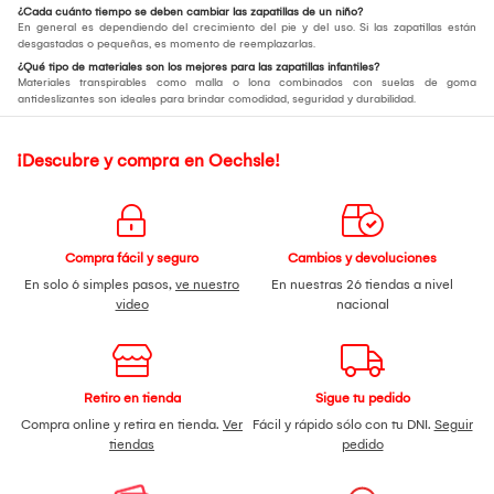
¿Cada cuánto tiempo se deben cambiar las zapatillas de un niño?
En general es dependiendo del crecimiento del pie y del uso. Si las zapatillas están
desgastadas o pequeñas, es momento de reemplazarlas.
¿Qué tipo de materiales son los mejores para las zapatillas infantiles?
Materiales transpirables como malla o lona combinados con suelas de goma
antideslizantes son ideales para brindar comodidad, seguridad y durabilidad.
¡Descubre y compra en Oechsle!
Compra fácil y seguro
Cambios y devoluciones
En solo 6 simples pasos,
ve nuestro
En nuestras 26 tiendas a nivel
video
nacional
Retiro en tienda
Sigue tu pedido
Compra online y retira en tienda.
Ver
Fácil y rápido sólo con tu DNI.
Seguir
tiendas
pedido