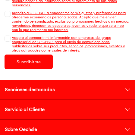
declaro haber sido informado sobre el tratamiento de mis datos
personales.
Autorizo a OECHSLE a conocer mejor mis gustos y preferencias para
ofrecerme experiencias personalizadas. Acepto que me envien
contenido personalizado, exclusivo, promociones hechas a mi medida,
novedades, descuentos especiales, eventos y todo lo que se alinee
con lo que realmente me interesa.
Acepto el compartir mi información con empresas del grupo
empresarial de OECHSLE para el envío de comunicaciones
publicitarias sobre sus productos, servicios, promociones, eventos y
otras actividades comerciales de interés.
Suscribirme
Secciones destacadas
Servicio al Cliente
Sobre Oechsle