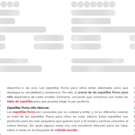
deportiva o de ocio. Las zapatillas Puma para niños están diseñadas para que
s
destaque su durabilidad y resistencia. Por ello, el
precio de las zapatillas Puma para
s
niño
dependerá de cada modelo. Asimismo, recuerda que contamos con todas las
a
tallas de zapatillas
para que puedas elegir tu par perfecto.
a
Zapatillas Puma niño blancas:
.
Las
zapatillas Puma
son conocidas por su calidad y estilo, y no es diferente cuando
e
se trata de las zapatillas Puma para niños en color blanco. Estas zapatillas son
a
perfectas para los más pequeños que quieren lucir a la moda y sentirse cómodos al
mismo tiempo. Sin duda alguna, estas son una excelente elección para tus hijos,
sobre si estás en la búsqueda de
calzado escolar
.
u